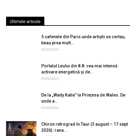
Ultimele articole
5 cafenele din Paris unde artiștii se certau,
beau prea mult...
05/08/2026
Portalul Leului din 8.8: cea mai intensă
activare energetică și de...
05/08/2026
De la „Waity Katie” la Prințesa de Wales. De
unde a...
05/08/2026
Chiron retrograd în Taur (3 august – 17 sept
2026): rana...