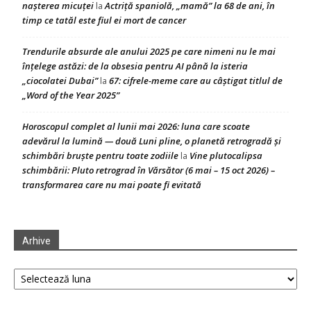
nașterea micuței
Actriță spaniolă, „mamă” la 68 de ani, în
la
timp ce tatăl este fiul ei mort de cancer
Trendurile absurde ale anului 2025 pe care nimeni nu le mai
înțelege astăzi: de la obsesia pentru AI până la isteria
„ciocolatei Dubai”
67: cifrele-meme care au câștigat titlul de
la
„Word of the Year 2025”
Horoscopul complet al lunii mai 2026: luna care scoate
adevărul la lumină — două Luni pline, o planetă retrogradă și
schimbări bruște pentru toate zodiile
Vine plutocalipsa
la
schimbării: Pluto retrograd în Vărsător (6 mai – 15 oct 2026) –
transformarea care nu mai poate fi evitată
Arhive
Arhive