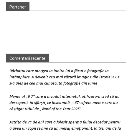
Partener
Comentarii recente
Bărbatul care mergea la iubita lui a făcut o fotografie la
întâmplare. A devenit cea mai văzută imagine din istorie
Ce
la
s-a ales de cea mai cunoscută fotografie din lume
Meme-ul „6-7” care a invadat internetul: utilizatorii cred că au
descoperit, în sfârșit, ce înseamnă
67: cifrele-meme care au
la
câștigat titlul de „Word of the Year 2025”
Actrița de 71 de ani care a folosit sperma fiului decedat pentru
a avea un copil revine cu un mesaj emoționant, la trei ani de la