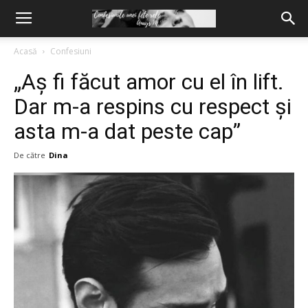
Acasă
Confesiuni
„Aș fi făcut amor cu el în lift.
Dar m-a respins cu respect și
asta m-a dat peste cap”
De către
Dina