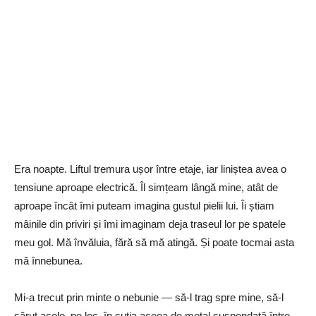
Era noapte. Liftul tremura ușor între etaje, iar liniștea avea o
tensiune aproape electrică. Îl simțeam lângă mine, atât de
aproape încât îmi puteam imagina gustul pielii lui. Îi știam
mâinile din priviri și îmi imaginam deja traseul lor pe spatele
meu gol. Mă învăluia, fără să mă atingă. Și poate tocmai asta
mă înnebunea.
Mi-a trecut prin minte o nebunie — să-l trag spre mine, să-l
sărut acolo, pe loc, în cutia aceea de metal suspendată între