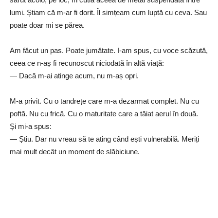
lumi. Știam că m-ar fi dorit. Îl simțeam cum luptă cu ceva. Sau
poate doar mi se părea.
Am făcut un pas. Poate jumătate. I-am spus, cu voce scăzută,
ceea ce n-aș fi recunoscut niciodată în altă viață:
— Dacă m-ai atinge acum, nu m-aș opri.
M-a privit. Cu o tandrețe care m-a dezarmat complet. Nu cu
poftă. Nu cu frică. Cu o maturitate care a tăiat aerul în două.
Și mi-a spus:
— Știu. Dar nu vreau să te ating când ești vulnerabilă. Meriți
mai mult decât un moment de slăbiciune.