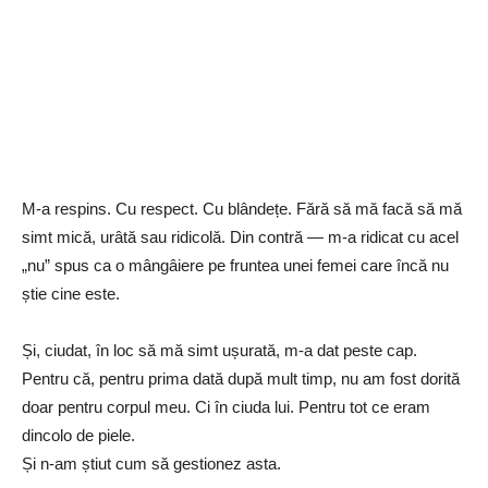
M-a respins. Cu respect. Cu blândețe. Fără să mă facă să mă
simt mică, urâtă sau ridicolă. Din contră — m-a ridicat cu acel
„nu” spus ca o mângâiere pe fruntea unei femei care încă nu
știe cine este.
Și, ciudat, în loc să mă simt ușurată, m-a dat peste cap.
Pentru că, pentru prima dată după mult timp, nu am fost dorită
doar pentru corpul meu. Ci în ciuda lui. Pentru tot ce eram
dincolo de piele.
Și n-am știut cum să gestionez asta.