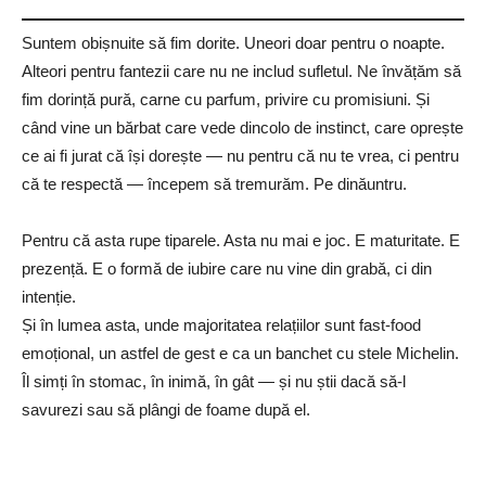
Suntem obișnuite să fim dorite. Uneori doar pentru o noapte.
Alteori pentru fantezii care nu ne includ sufletul. Ne învățăm să
fim dorință pură, carne cu parfum, privire cu promisiuni. Și
când vine un bărbat care vede dincolo de instinct, care oprește
ce ai fi jurat că își dorește — nu pentru că nu te vrea, ci pentru
că te respectă — începem să tremurăm. Pe dinăuntru.
Pentru că asta rupe tiparele. Asta nu mai e joc. E maturitate. E
prezență. E o formă de iubire care nu vine din grabă, ci din
intenție.
Și în lumea asta, unde majoritatea relațiilor sunt fast-food
emoțional, un astfel de gest e ca un banchet cu stele Michelin.
Îl simți în stomac, în inimă, în gât — și nu știi dacă să-l
savurezi sau să plângi de foame după el.