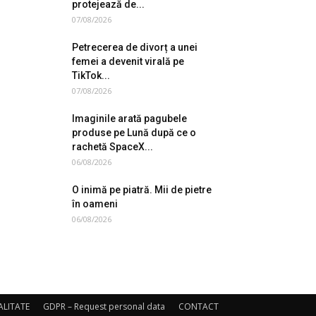
protejează de...
07/08/2026
Petrecerea de divorț a unei
femei a devenit virală pe
TikTok...
07/08/2026
Imaginile arată pagubele
produse pe Lună după ce o
rachetă SpaceX...
06/08/2026
O inimă pe piatră. Mii de pietre
în oameni
06/08/2026
ALITATE
GDPR – Request personal data
CONTACT