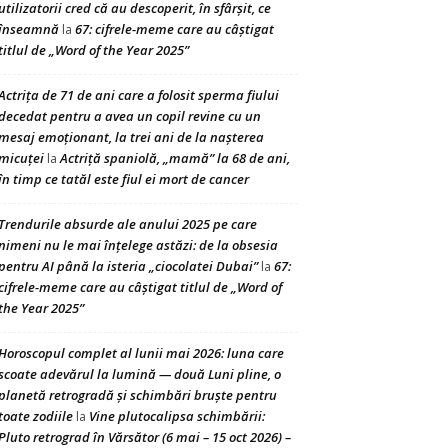
utilizatorii cred că au descoperit, în sfârșit, ce
înseamnă
67: cifrele-meme care au câștigat
la
titlul de „Word of the Year 2025”
Actrița de 71 de ani care a folosit sperma fiului
decedat pentru a avea un copil revine cu un
mesaj emoționant, la trei ani de la nașterea
micuței
Actriță spaniolă, „mamă” la 68 de ani,
la
în timp ce tatăl este fiul ei mort de cancer
Trendurile absurde ale anului 2025 pe care
nimeni nu le mai înțelege astăzi: de la obsesia
pentru AI până la isteria „ciocolatei Dubai”
67:
la
cifrele-meme care au câștigat titlul de „Word of
the Year 2025”
Horoscopul complet al lunii mai 2026: luna care
scoate adevărul la lumină — două Luni pline, o
planetă retrogradă și schimbări bruște pentru
toate zodiile
Vine plutocalipsa schimbării:
la
Pluto retrograd în Vărsător (6 mai – 15 oct 2026) –