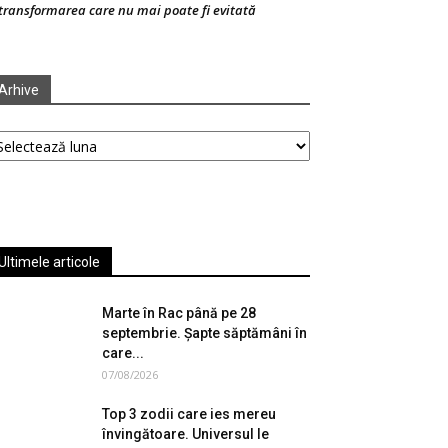
transformarea care nu mai poate fi evitată
Arhive
hive
Ultimele articole
Marte în Rac până pe 28
septembrie. Șapte săptămâni în
care...
07/08/2026
Top 3 zodii care ies mereu
învingătoare. Universul le