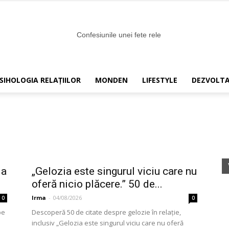
SIHOLOGIA RELAȚIILOR
MONDEN
LIFESTYLE
DEZVOLTA
Confesiunile
unei
 a
„Gelozia este singurul viciu care nu
oferă nicio plăcere.” 50 de...
Irma
-
04/08/2026
0
0
pe
Descoperă 50 de citate despre gelozie în relație,
inclusiv „Gelozia este singurul viciu care nu oferă