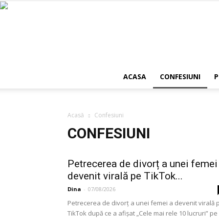
ACASA
CONFESIUNI
P
Acasă
Confesiuni
CONFESIUNI
Petrecerea de divorț a unei femei
devenit virală pe TikTok...
Dina
-
07/08/2026
Petrecerea de divorț a unei femei a devenit virală 
TikTok după ce a afișat „Cele mai rele 10 lucruri” pe