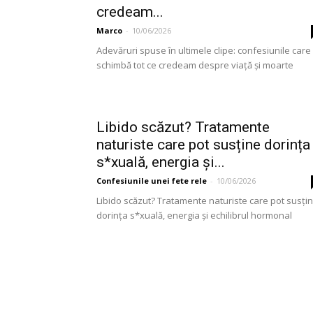
credeam...
Marco
-
10/06/2026
Adevăruri spuse în ultimele clipe: confesiunile care
schimbă tot ce credeam despre viață și moarte
Libido scăzut? Tratamente
naturiste care pot susține dorința
s*xuală, energia și...
Confesiunile unei fete rele
-
10/06/2026
Libido scăzut? Tratamente naturiste care pot susți
dorința s*xuală, energia și echilibrul hormonal