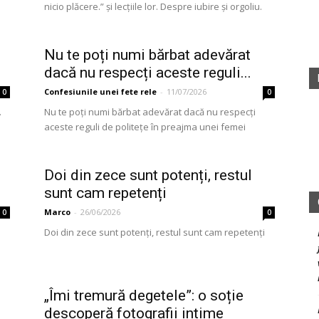
nicio plăcere.” și lecțiile lor. Despre iubire și orgoliu.
fete
Nu te poți numi bărbat adevărat
dacă nu respecți aceste reguli...
Confesiunile unei fete rele
-
11/07/2026
0
0
rele
…
Nu te poți numi bărbat adevărat dacă nu respecți
aceste reguli de politețe în preajma unei femei
Doi din zece sunt potenți, restul
sunt cam repetenți
Marco
-
26/06/2026
0
0
Doi din zece sunt potenți, restul sunt cam repetenți
„Îmi tremură degetele”: o soție
descoperă fotografii intime