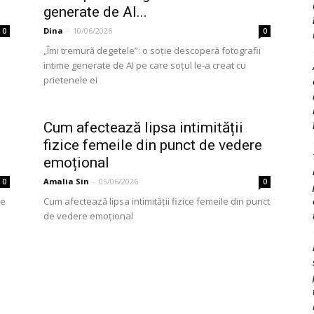
generate de AI...
Dina
-
10/06/2026
0
0
„Îmi tremură degetele”: o soție descoperă fotografii
intime generate de AI pe care soțul le-a creat cu
prietenele ei
Cum afectează lipsa intimității
fizice femeile din punct de vedere
emoțional
Amalia Sin
-
05/06/2026
0
0
ne
Cum afectează lipsa intimității fizice femeile din punct
de vedere emoțional