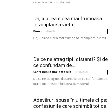
care i le-a făcut fostul soț
Da, iubirea e cea mai frumoasa
intamplare a vietii…
Dina
-
18/07/2026
Da, iubirea e cea mai frumoasa intamplare a vietii
De ce ne atrag tipii distanți? Și de
ce confundăm de...
Confesiunile unei fete rele
-
29/06/2026
De ce ne atrag tipii distanți? Și de ce confundăm de
multe ori indisponibilitatea cu misterul
Adevăruri spuse în ultimele clipe:
confesiunile care schimbă tot ce