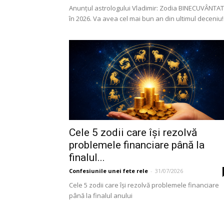
Anunțul astrologului Vladimir: Zodia BINECUVÂNTA
în 2026. Va avea cel mai bun an din ultimul deceniu!
Cele 5 zodii care își rezolvă
problemele financiare până la
finalul...
Confesiunile unei fete rele
-
31/07/2026
Cele 5 zodii care își rezolvă problemele financiare
până la finalul anului