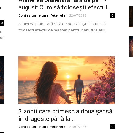
a
august: Cum să folosești efectul...
Confesiunile unei fete rele
-
22/07/2026
0
0
Alinierea planetară rară de pe 17 august: Cum să
folosești efectul de magnet pentru bani și relații!
e:
nor
3 zodii care primesc a doua șansă
în dragoste până la...
Confesiunile unei fete rele
-
21/07/2026
0