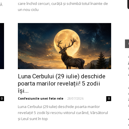
care închid cercuri, curăță și schimbă totul înainte de
TĂ
un nou ciclu
Luna Cerbului (29 iulie) deschide
poarta marilor revelații! 5 zodii
își...
Confesiunile unei fete rele
-
28/07/2026
0
0
Luna Cerbului (29 iulie) deschide poarta marilor
revelații! 5 zodii își rescriu viitorul curând, Vărsătorul
și Leul sunt în top