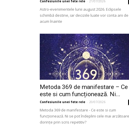
Confesiunile unei fete rele
-
21/07/2026
Astro-evenimentele lunii august 2026. Eclipsele
schimbă destine, iar deciziile luate vor conta ani de
acum înainte
Metoda 369 de manifestare – Ce
este si cum funcționează. Ni...
Confesiunile unei fete rele
-
20/07/2026
Metoda 369 de manifestare - Ce este si cum
funcționează. Ni se pot îndeplini cele mai arzătoar
dorințe prin scris repetitiv?