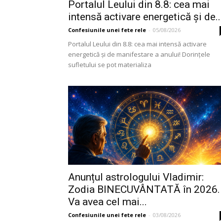
Portalul Leului din 8.8: cea mai
intensă activare energetică și de..
Confesiunile unei fete rele
-
05/08/2026
Portalul Leului din 8.8: cea mai intensă activare
energetică și de manifestare a anului! Dorințele
sufletului se pot materializa
Anunțul astrologului Vladimir:
Zodia BINECUVÂNTATĂ în 2026.
Va avea cel mai...
Confesiunile unei fete rele
-
03/08/2026