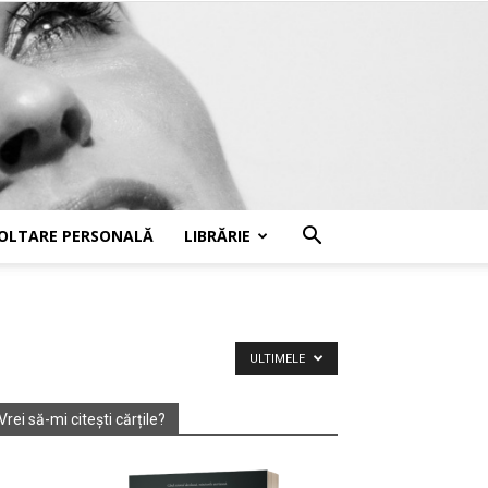
OLTARE PERSONALĂ
LIBRĂRIE
ULTIMELE
Vrei să-mi citești cărțile?