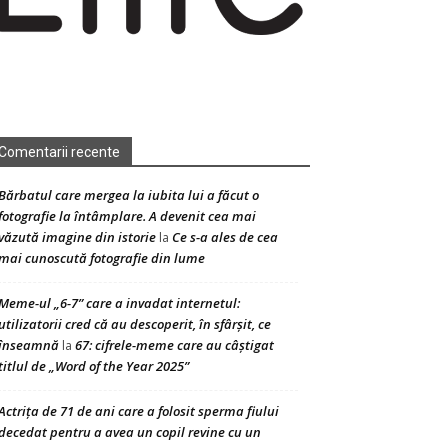
Comentarii recente
Bărbatul care mergea la iubita lui a făcut o
fotografie la întâmplare. A devenit cea mai
văzută imagine din istorie
Ce s-a ales de cea
la
mai cunoscută fotografie din lume
Meme-ul „6-7” care a invadat internetul:
utilizatorii cred că au descoperit, în sfârșit, ce
înseamnă
67: cifrele-meme care au câștigat
la
titlul de „Word of the Year 2025”
Actrița de 71 de ani care a folosit sperma fiului
decedat pentru a avea un copil revine cu un