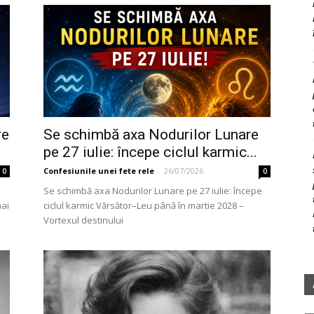
re
Se schimbă axa Nodurilor Lunare
pe 27 iulie: începe ciclul karmic...
Confesiunile unei fete rele
-
26/07/2026
0
0
Se schimbă axa Nodurilor Lunare pe 27 iulie: începe
mai
ciclul karmic Vărsător–Leu până în martie 2028 –
Vortexul destinului
Ar