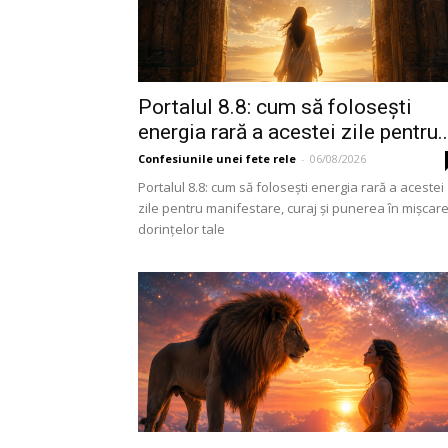
Portalul 8.8: cum să folosești
energia rară a acestei zile pentru..
Confesiunile unei fete rele
-
06/08/2026
Portalul 8.8: cum să folosești energia rară a acestei
zile pentru manifestare, curaj și punerea în mișcar
dorințelor tale