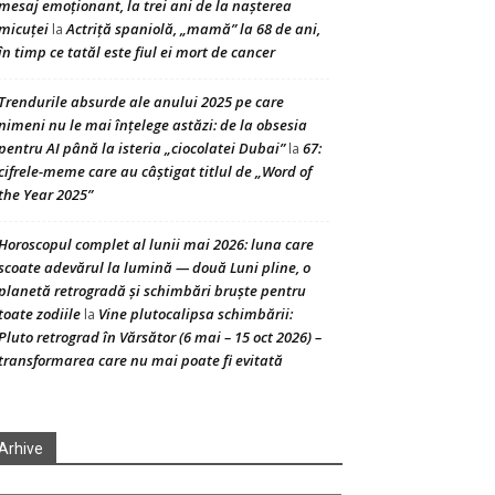
mesaj emoționant, la trei ani de la nașterea
micuței
Actriță spaniolă, „mamă” la 68 de ani,
la
în timp ce tatăl este fiul ei mort de cancer
Trendurile absurde ale anului 2025 pe care
nimeni nu le mai înțelege astăzi: de la obsesia
pentru AI până la isteria „ciocolatei Dubai”
67:
la
cifrele-meme care au câștigat titlul de „Word of
the Year 2025”
Horoscopul complet al lunii mai 2026: luna care
scoate adevărul la lumină — două Luni pline, o
planetă retrogradă și schimbări bruște pentru
toate zodiile
Vine plutocalipsa schimbării:
la
Pluto retrograd în Vărsător (6 mai – 15 oct 2026) –
transformarea care nu mai poate fi evitată
Arhive
hive