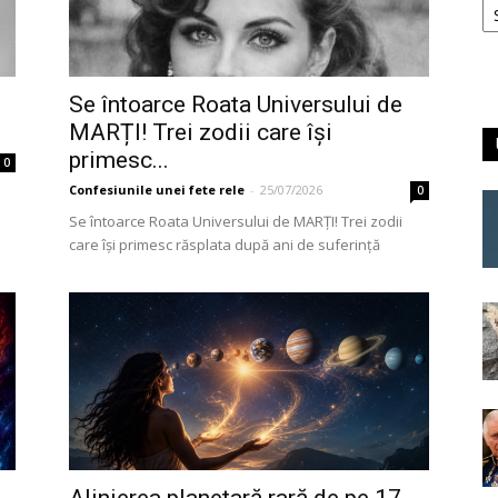
Se întoarce Roata Universului de
MARȚI! Trei zodii care își
primesc...
0
Confesiunile unei fete rele
-
25/07/2026
0
Se întoarce Roata Universului de MARȚI! Trei zodii
care își primesc răsplata după ani de suferință
Alinierea planetară rară de pe 17