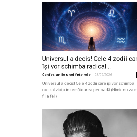
Universul a decis! Cele 4 zodii ca
își vor schimba radical...
Confesiunile unei fete rele
-
28/07/2026
Universul a decis! Cele 4 zodii care își vor schimba
radical viața în următoarea perioadă (Nimic nu va 
fi la fel!)