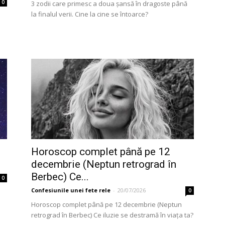
0
3 zodii care primesc a doua șansă în dragoste până
la finalul verii. Cine la cine se întoarce?
Horoscop complet până pe 12
decembrie (Neptun retrograd în
Berbec) Ce...
0
Confesiunile unei fete rele
-
20/07/2026
0
e
Horoscop complet până pe 12 decembrie (Neptun
retrograd în Berbec) Ce iluzie se destramă în viața ta?