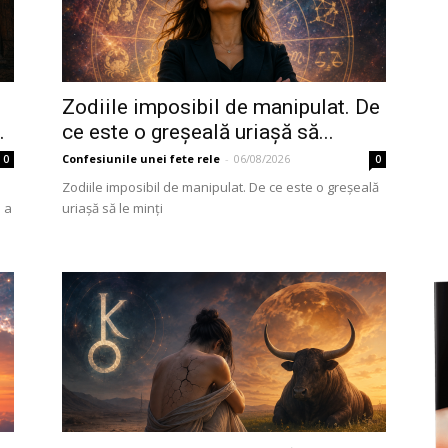
fete
Zodiile imposibil de manipulat. De
.
ce este o greșeală uriașă să...
Confesiunile unei fete rele
-
06/08/2026
0
0
Zodiile imposibil de manipulat. De ce este o greșeală
rele
e a
uriașă să le minți