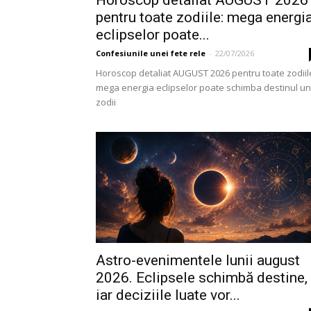
pentru toate zodiile: mega energi
eclipselor poate...
Confesiunile unei fete rele
-
22/07/2026
Horoscop detaliat AUGUST 2026 pentru toate zodiil
mega energia eclipselor poate schimba destinul u
zodii
Astro-evenimentele lunii august
2026. Eclipsele schimbă destine,
iar deciziile luate vor...