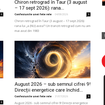
Chiron retrograd în Taur (3 august
.
– 17 sept 2026): rana...
Confesiunile unei fete rele
-
04/08/2026
0
0
Chiron retrograd în Taur (3 august – 17 sept 2026):
rana lui „a (NU) avea”! Un tranzit retrograd cum nu am
mai avut din 1983
August 2026 – sub semnul cifrei 9!
Direcții energetice care închid...
Confesiunile unei fete rele
-
31/07/2026
0
0
August 2026 - sub semnul cifrei 9! Direcții energetice