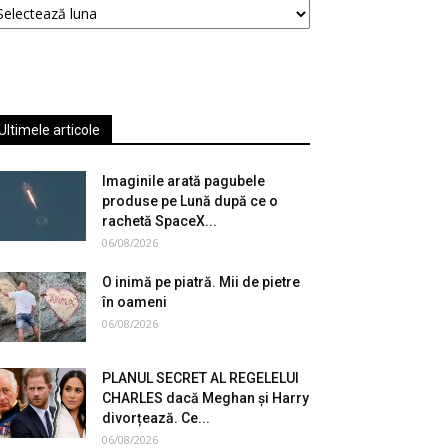
Ultimele articole
Imaginile arată pagubele
produse pe Lună după ce o
rachetă SpaceX...
06/08/2026
O inimă pe piatră. Mii de pietre
în oameni
06/08/2026
PLANUL SECRET AL REGELELUI
CHARLES dacă Meghan și Harry
divorțează. Ce...
06/08/2026