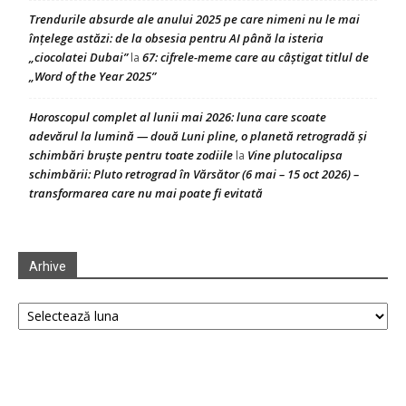
Trendurile absurde ale anului 2025 pe care nimeni nu le mai
înțelege astăzi: de la obsesia pentru AI până la isteria
„ciocolatei Dubai”
67: cifrele-meme care au câștigat titlul de
la
„Word of the Year 2025”
Horoscopul complet al lunii mai 2026: luna care scoate
adevărul la lumină — două Luni pline, o planetă retrogradă și
schimbări bruște pentru toate zodiile
Vine plutocalipsa
la
schimbării: Pluto retrograd în Vărsător (6 mai – 15 oct 2026) –
transformarea care nu mai poate fi evitată
Arhive
Arhive