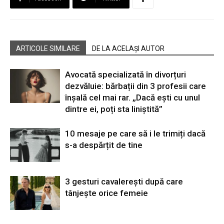
ARTICOLE SIMILARE
DE LA ACELAȘI AUTOR
Avocată specializată în divorțuri
dezvăluie: bărbații din 3 profesii care
înșală cel mai rar. „Dacă ești cu unul
dintre ei, poți sta liniștită”
10 mesaje pe care să i le trimiți dacă
s-a despărțit de tine
3 gesturi cavalerești după care
tânjește orice femeie