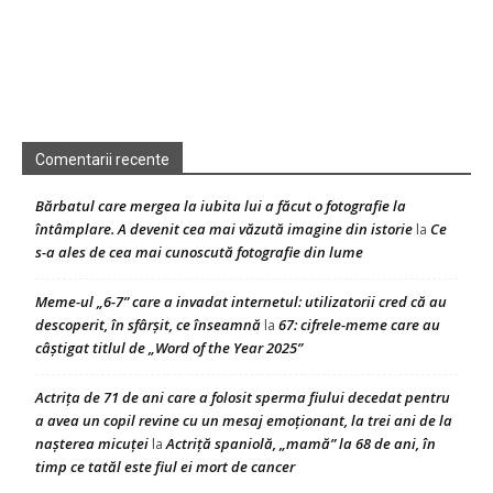
Comentarii recente
Bărbatul care mergea la iubita lui a făcut o fotografie la
întâmplare. A devenit cea mai văzută imagine din istorie
Ce
la
s-a ales de cea mai cunoscută fotografie din lume
Meme-ul „6-7” care a invadat internetul: utilizatorii cred că au
descoperit, în sfârșit, ce înseamnă
67: cifrele-meme care au
la
câștigat titlul de „Word of the Year 2025”
Actrița de 71 de ani care a folosit sperma fiului decedat pentru
a avea un copil revine cu un mesaj emoționant, la trei ani de la
nașterea micuței
Actriță spaniolă, „mamă” la 68 de ani, în
la
timp ce tatăl este fiul ei mort de cancer