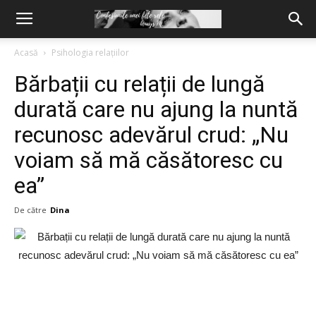
Acasă
Psihologia relațiilor
Bărbații cu relații de lungă
durată care nu ajung la nuntă
recunosc adevărul crud: „Nu
voiam să mă căsătoresc cu
ea”
De către
Dina