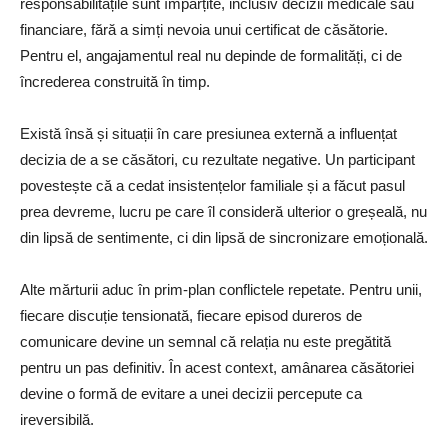
responsabilitățile sunt împărțite, inclusiv decizii medicale sau
financiare, fără a simți nevoia unui certificat de căsătorie.
Pentru el, angajamentul real nu depinde de formalități, ci de
încrederea construită în timp.
Există însă și situații în care presiunea externă a influențat
decizia de a se căsători, cu rezultate negative. Un participant
povestește că a cedat insistențelor familiale și a făcut pasul
prea devreme, lucru pe care îl consideră ulterior o greșeală, nu
din lipsă de sentimente, ci din lipsă de sincronizare emoțională.
Alte mărturii aduc în prim-plan conflictele repetate. Pentru unii,
fiecare discuție tensionată, fiecare episod dureros de
comunicare devine un semnal că relația nu este pregătită
pentru un pas definitiv. În acest context, amânarea căsătoriei
devine o formă de evitare a unei decizii percepute ca
ireversibilă.