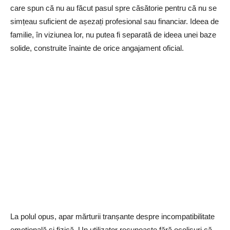
care spun că nu au făcut pasul spre căsătorie pentru că nu se
simțeau suficient de așezați profesional sau financiar. Ideea de
familie, în viziunea lor, nu putea fi separată de ideea unei baze
solide, construite înainte de orice angajament oficial.
La polul opus, apar mărturii tranșante despre incompatibilitate
emoțională și fizică. Un utilizator recunoaște fără ocolișuri că