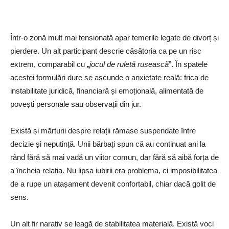
Într-o zonă mult mai tensionată apar temerile legate de divorț și
pierdere. Un alt participant descrie căsătoria ca pe un risc
extrem, comparabil cu „
jocul de ruletă rusească
”. În spatele
acestei formulări dure se ascunde o anxietate reală: frica de
instabilitate juridică, financiară și emoțională, alimentată de
povești personale sau observații din jur.
Există și mărturii despre relații rămase suspendate între
decizie și neputință. Unii bărbați spun că au continuat ani la
rând fără să mai vadă un viitor comun, dar fără să aibă forța de
a încheia relația. Nu lipsa iubirii era problema, ci imposibilitatea
de a rupe un atașament devenit confortabil, chiar dacă golit de
sens.
Un alt fir narativ se leagă de stabilitatea materială. Există voci