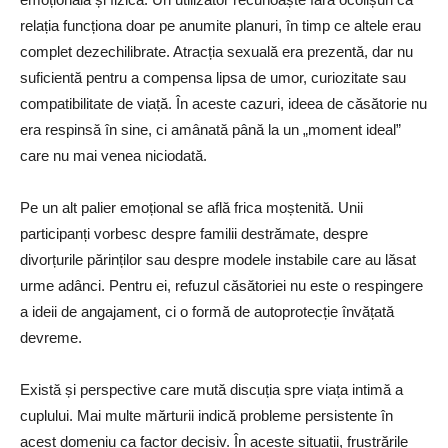
relația funcționa doar pe anumite planuri, în timp ce altele erau
complet dezechilibrate. Atracția sexuală era prezentă, dar nu
suficientă pentru a compensa lipsa de umor, curiozitate sau
compatibilitate de viață. În aceste cazuri, ideea de căsătorie nu
era respinsă în sine, ci amânată până la un „moment ideal”
care nu mai venea niciodată.
Pe un alt palier emoțional se află frica moștenită. Unii
participanți vorbesc despre familii destrămate, despre
divorțurile părinților sau despre modele instabile care au lăsat
urme adânci. Pentru ei, refuzul căsătoriei nu este o respingere
a ideii de angajament, ci o formă de autoprotecție învățată
devreme.
Există și perspective care mută discuția spre viața intimă a
cuplului. Mai multe mărturii indică probleme persistente în
acest domeniu ca factor decisiv. În aceste situații, frustrările