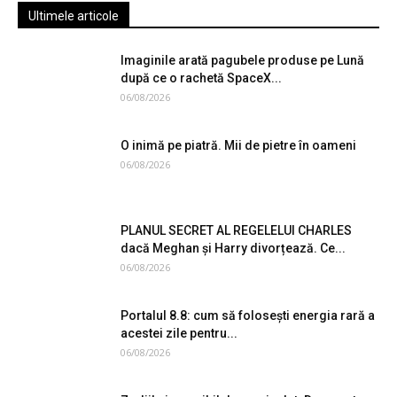
Ultimele articole
Imaginile arată pagubele produse pe Lună
după ce o rachetă SpaceX...
06/08/2026
O inimă pe piatră. Mii de pietre în oameni
06/08/2026
PLANUL SECRET AL REGELELUI CHARLES
dacă Meghan și Harry divorțează. Ce...
06/08/2026
Portalul 8.8: cum să folosești energia rară a
acestei zile pentru...
06/08/2026