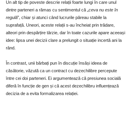
Un alt tip de poveste descrie relații foarte lungi în care unul
dintre parteneri a rămas cu sentimentul că „
ceva nu este în
regulă
”, chiar și atunci când lucrurile păreau stabile la
suprafață. Uneori, aceste relații s-au încheiat prin trădare,
alteori prin despărțire târzie, dar în toate cazurile apare aceeași
idee: lipsa unei decizii clare a prelungit o situație incertă ani la
rând.
În contrast, unii bărbați pun în discuție însăși ideea de
căsătorie, văzută ca un contract cu dezechilibre percepute
între cei doi parteneri. Ei argumentează că presiunea socială
diferă în funcție de gen și că acest dezechilibru influențează
decizia de a evita formalizarea relației.