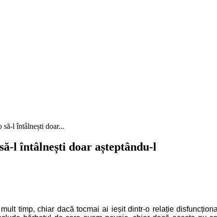
să-l întâlnești doar...
să-l întâlnești doar așteptându-l
mult timp, chiar dacă tocmai ai ieșit dintr-o relație disfuncți