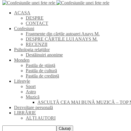
ACASA
DESPRE
CONTACT
Confesiuni
Fragmente din cărțile autoarei Anays M.
DESPRE CĂRȚILE LUI ANAYS M.
RECENZII
Psihologia relațiilor
Destăinuiri anonime
Monden
Pastila de știință
Pastila de cultură
Pastila de credință
Lifestyle
Sport
Astro
Muzică
ASCULTĂ CEA MAI BUNĂ MUZICĂ – TOP 
Dezvoltare personală
LIBRĂRIE
ALȚI AUTORI