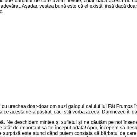
re include bărbatul de care avem nevoie, chiar dacă acesta nu c
devărat. Așadar, vestea bună este că el există, însă dacă doar 
c.
gând cu urechea doar-doar om auzi galopul calului lui Făt Frumo
 acesta ne-a păstrat, căci știți vorba aceea, Dumnezeu îți dă, d
abă. Ne deschidem mintea și sufletul și ne căutăm pe noi înse
e atât de important să fie început odată! Apoi, începem să desl
are surpriză este atunci când putem constata că bărbatul de car