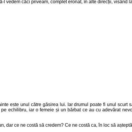
l vedem căci priveam, complet eronat, în alte direcții, visând la 
nte este unul către găsirea lui. Iar drumul poate fi unul scurt s
e echilibru, iar o femeie și un bărbat ce au cu adevărat nevo
pun, dar ce ne costă să credem? Ce ne costă ca, în loc să aștep