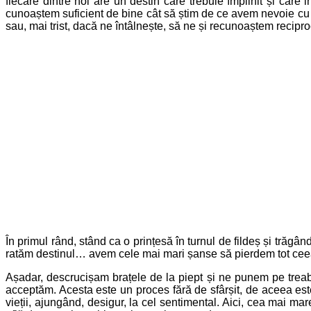
fiecare dintre noi are un destin care trebuie împlinit și ca
cunoaștem suficient de bine cât să știm de ce avem nevoie cu a
sau, mai trist, dacă ne întâlnește, să ne și recunoaștem recipro
În primul rând, stând ca o prințesă în turnul de fildeș și tră
ratăm destinul… avem cele mai mari șanse să pierdem tot ceea ce
Așadar, descrucișam brațele de la piept și ne punem pe tre
acceptăm. Acesta este un proces fără de sfârșit, de aceea est
vieții, ajungând, desigur, la cel sentimental. Aici, cea mai m