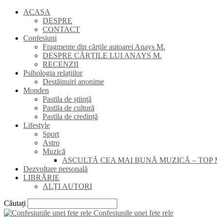
ACASA
DESPRE
CONTACT
Confesiuni
Fragmente din cărțile autoarei Anays M.
DESPRE CĂRȚILE LUI ANAYS M.
RECENZII
Psihologia relațiilor
Destăinuiri anonime
Monden
Pastila de știință
Pastila de cultură
Pastila de credință
Lifestyle
Sport
Astro
Muzică
ASCULTĂ CEA MAI BUNĂ MUZICĂ – TOP 
Dezvoltare personală
LIBRĂRIE
ALȚI AUTORI
Căutați
Confesiunile unei fete rele