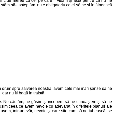
oincide mereu cu cel pe care îl visăm și asta pentru că nu ne
stăm să-l așteptăm, nu e obligatoriu ca el să ne și întâlnească
s în drum spre salvarea noastră, avem cele mai mari șanse să ne
ar nu îți bagă în traistă.
ne. Ne căutăm, ne găsim și începem să ne cunoaștem și să ne
ușim ceea ce avem nevoie cu adevărat în diferitele planuri ale
e avem, într-adevăr, nevoie și care știe cum să ne iubească, se