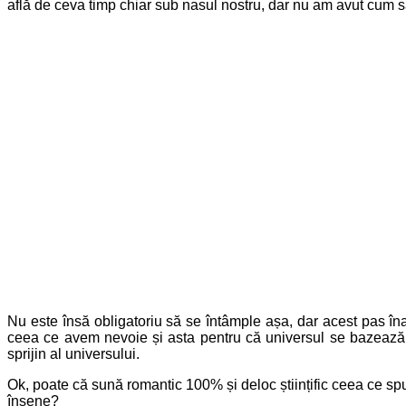
află de ceva timp chiar sub nasul nostru, dar nu am avut cum să-
Nu este însă obligatoriu să se întâmple așa, dar acest pas înai
ceea ce avem nevoie și asta pentru că universul se bazează p
sprijin al universului.
Ok, poate că sună romantic 100% și deloc științific ceea ce s
însene?