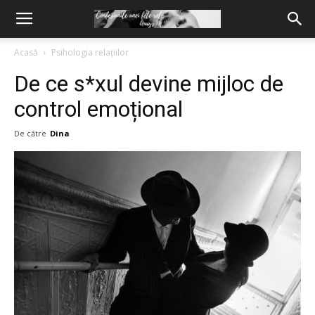
Acasă
Psihologia relațiilor
De ce s*xul devine mijloc de
control emoțional
De către
Dina