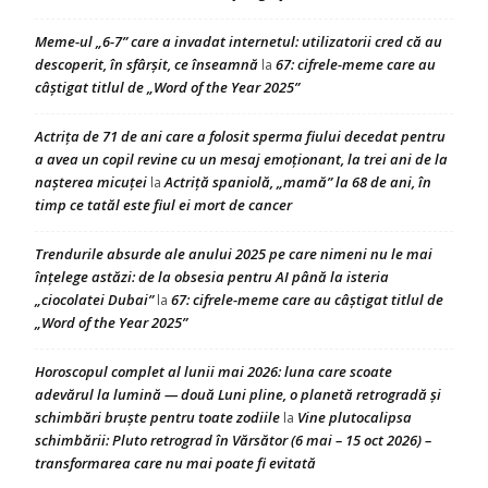
Meme-ul „6-7” care a invadat internetul: utilizatorii cred că au
descoperit, în sfârșit, ce înseamnă
67: cifrele-meme care au
la
câștigat titlul de „Word of the Year 2025”
Actrița de 71 de ani care a folosit sperma fiului decedat pentru
a avea un copil revine cu un mesaj emoționant, la trei ani de la
nașterea micuței
Actriță spaniolă, „mamă” la 68 de ani, în
la
timp ce tatăl este fiul ei mort de cancer
Trendurile absurde ale anului 2025 pe care nimeni nu le mai
înțelege astăzi: de la obsesia pentru AI până la isteria
„ciocolatei Dubai”
67: cifrele-meme care au câștigat titlul de
la
„Word of the Year 2025”
Horoscopul complet al lunii mai 2026: luna care scoate
adevărul la lumină — două Luni pline, o planetă retrogradă și
schimbări bruște pentru toate zodiile
Vine plutocalipsa
la
schimbării: Pluto retrograd în Vărsător (6 mai – 15 oct 2026) –
transformarea care nu mai poate fi evitată