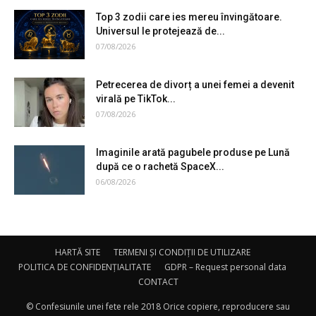
Top 3 zodii care ies mereu învingătoare.
Universul le protejează de...
07/08/2026
Petrecerea de divorț a unei femei a devenit
virală pe TikTok...
07/08/2026
Imaginile arată pagubele produse pe Lună
după ce o rachetă SpaceX...
06/08/2026
HARTĂ SITE
TERMENI ȘI CONDIȚII DE UTILIZARE
POLITICA DE CONFIDENȚIALITATE
GDPR – Request personal data
CONTACT
© Confesiunile unei fete rele 2018 Orice copiere, reproducere sau