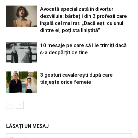
Avocată specializată în divorțuri
dezvăluie: bărbații din 3 profesii care
înșală cel mai rar. „Dacă ești cu unul
dintre ei, poți sta liniștită”
10 mesaje pe care să i le trimiți dacă
s-a despărțit de tine
3 gesturi cavalerești după care
tânjește orice femeie
LĂSAȚI UN MESAJ