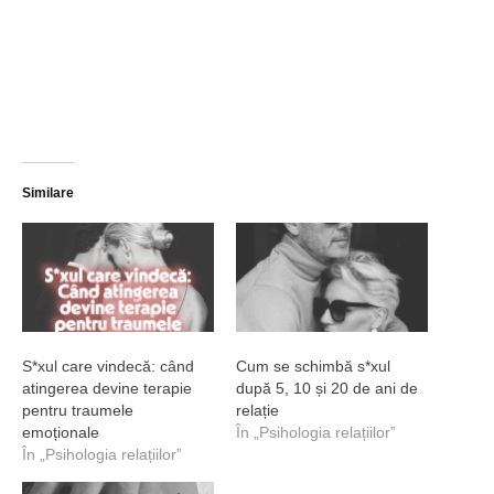
Similare
S*xul care vindecă: când
Cum se schimbă s*xul
atingerea devine terapie
după 5, 10 și 20 de ani de
pentru traumele
relație
emoționale
În „Psihologia relațiilor”
În „Psihologia relațiilor”