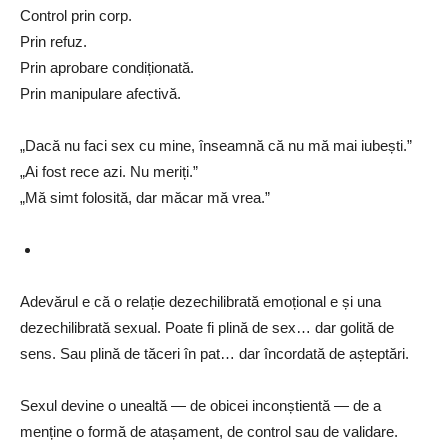
Control prin corp.
Prin refuz.
Prin aprobare condiționată.
Prin manipulare afectivă.
„Dacă nu faci sex cu mine, înseamnă că nu mă mai iubești.”
„Ai fost rece azi. Nu meriți.”
„Mă simt folosită, dar măcar mă vrea.”
Adevărul e că o relație dezechilibrată emoțional e și una
dezechilibrată sexual. Poate fi plină de sex… dar golită de
sens. Sau plină de tăceri în pat… dar încordată de așteptări.
Sexul devine o unealtă — de obicei inconștientă — de a
menține o formă de atașament, de control sau de validare.