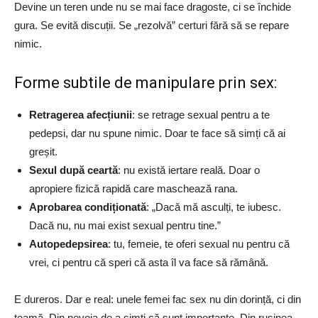
Devine un teren unde nu se mai face dragoste, ci se închide
gura. Se evită discuții. Se „rezolvă” certuri fără să se repare
nimic.
Forme subtile de manipulare prin sex:
Retragerea afecțiunii
: se retrage sexual pentru a te
pedepsi, dar nu spune nimic. Doar te face să simți că ai
greșit.
Sexul după ceartă
: nu există iertare reală. Doar o
apropiere fizică rapidă care maschează rana.
Aprobarea condiționată
: „Dacă mă asculți, te iubesc.
Dacă nu, nu mai exist sexual pentru tine.”
Autopedepsirea
: tu, femeie, te oferi sexual nu pentru că
vrei, ci pentru că speri că asta îl va face să rămână.
E dureros. Dar e real: unele femei fac sex nu din dorință, ci din
teamă. Din nevoia de a simți că sunt importante. Din rușinea