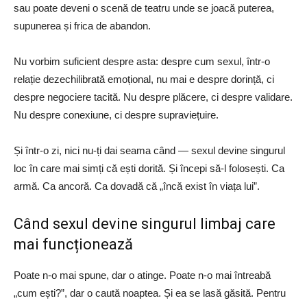
sau poate deveni o scenă de teatru unde se joacă puterea,
supunerea și frica de abandon.
Nu vorbim suficient despre asta: despre cum sexul, într-o
relație dezechilibrată emoțional, nu mai e despre dorință, ci
despre negociere tacită. Nu despre plăcere, ci despre validare.
Nu despre conexiune, ci despre supraviețuire.
Și într-o zi, nici nu-ți dai seama când — sexul devine singurul
loc în care mai simți că ești dorită. Și începi să-l folosești. Ca
armă. Ca ancoră. Ca dovadă că „încă exist în viața lui”.
Când sexul devine singurul limbaj care
mai funcționează
Poate n-o mai spune, dar o atinge. Poate n-o mai întreabă
„cum ești?”, dar o caută noaptea. Și ea se lasă găsită. Pentru