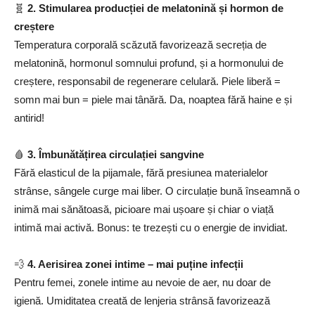
🧬
2. Stimularea producției de melatonină și hormon de
creștere
Temperatura corporală scăzută favorizează secreția de
melatonină, hormonul somnului profund, și a hormonului de
creștere, responsabil de regenerare celulară. Piele liberă =
somn mai bun = piele mai tânără. Da, noaptea fără haine e și
antirid!
🩸
3. Îmbunătățirea circulației sangvine
Fără elasticul de la pijamale, fără presiunea materialelor
strânse, sângele curge mai liber. O circulație bună înseamnă o
inimă mai sănătoasă, picioare mai ușoare și chiar o viață
intimă mai activă. Bonus: te trezești cu o energie de invidiat.
💨
4. Aerisirea zonei intime – mai puține infecții
Pentru femei, zonele intime au nevoie de aer, nu doar de
igienă. Umiditatea creată de lenjeria strânsă favorizează