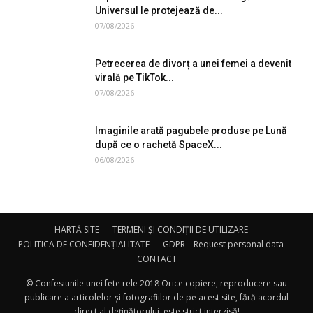
Universul le protejează de...
07/08/2026
Petrecerea de divorț a unei femei a devenit
virală pe TikTok...
07/08/2026
Imaginile arată pagubele produse pe Lună
după ce o rachetă SpaceX...
06/08/2026
HARTĂ SITE
TERMENI ȘI CONDIȚII DE UTILIZARE
POLITICA DE CONFIDENȚIALITATE
GDPR – Request personal data
CONTACT
© Confesiunile unei fete rele 2018 Orice copiere, reproducere sau
publicare a articolelor și fotografiilor de pe acest site, fără acordul
direct al deținătorului, este strict interzisă!