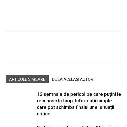
Facebook
Twitter
Pinterest
W
ARTICOLE SIMILARE
DE LA ACELAȘI AUTOR
12 semnale de pericol pe care puțini le
recunosc la timp. Informații simple
care pot schimba finalul unei situații
critice