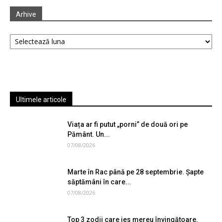
Arhive
Arhive
Ultimele articole
Viața ar fi putut „porni” de două ori pe
Pământ. Un...
07/08/2026
Marte în Rac până pe 28 septembrie. Șapte
săptămâni în care...
07/08/2026
Top 3 zodii care ies mereu învingătoare.