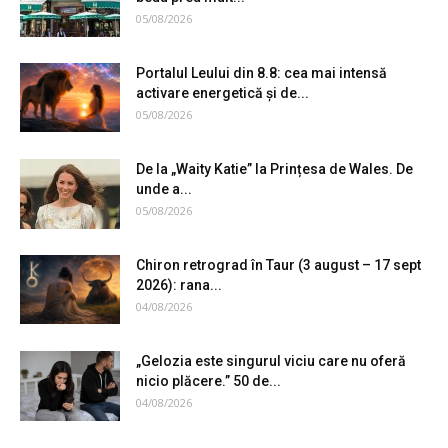
05/08/2026
Portalul Leului din 8.8: cea mai intensă
activare energetică și de...
05/08/2026
De la „Waity Katie” la Prințesa de Wales. De
unde a...
05/08/2026
Chiron retrograd în Taur (3 august – 17 sept
2026): rana...
04/08/2026
„Gelozia este singurul viciu care nu oferă
nicio plăcere.” 50 de...
04/08/2026