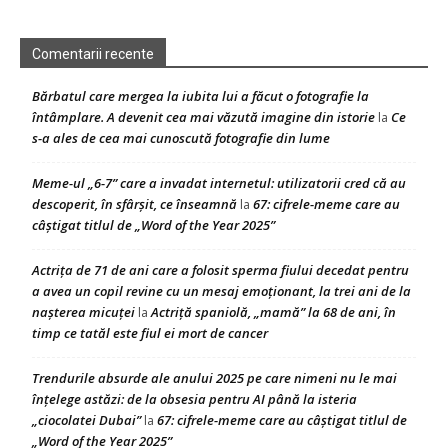
Comentarii recente
Bărbatul care mergea la iubita lui a făcut o fotografie la
întâmplare. A devenit cea mai văzută imagine din istorie
Ce
la
s-a ales de cea mai cunoscută fotografie din lume
Meme-ul „6-7” care a invadat internetul: utilizatorii cred că au
descoperit, în sfârșit, ce înseamnă
67: cifrele-meme care au
la
câștigat titlul de „Word of the Year 2025”
Actrița de 71 de ani care a folosit sperma fiului decedat pentru
a avea un copil revine cu un mesaj emoționant, la trei ani de la
nașterea micuței
Actriță spaniolă, „mamă” la 68 de ani, în
la
timp ce tatăl este fiul ei mort de cancer
Trendurile absurde ale anului 2025 pe care nimeni nu le mai
înțelege astăzi: de la obsesia pentru AI până la isteria
„ciocolatei Dubai”
67: cifrele-meme care au câștigat titlul de
la
„Word of the Year 2025”