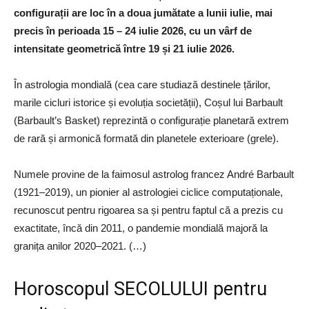
configurații are loc în a doua jumătate a lunii iulie, mai
precis în perioada 15 – 24 iulie 2026, cu un vârf de
intensitate geometrică între 19 și 21 iulie 2026.
În astrologia mondială (cea care studiază destinele țărilor,
marile cicluri istorice și evoluția societății), Coșul lui Barbault
(Barbault’s Basket) reprezintă o configurație planetară extrem
de rară și armonică formată din planetele exterioare (grele).
Numele provine de la faimosul astrolog francez André Barbault
(1921–2019), un pionier al astrologiei ciclice computaționale,
recunoscut pentru rigoarea sa și pentru faptul că a prezis cu
exactitate, încă din 2011, o pandemie mondială majoră la
granița anilor 2020–2021. (…)
Horoscopul SECOLULUI pentru