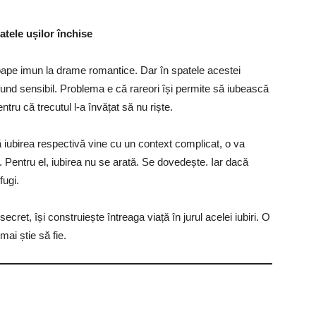
atele ușilor închise
proape imun la drame romantice. Dar în spatele acestei
ofund sensibil. Problema e că rareori își permite să iubească
tru că trecutul l-a învățat să nu riște.
 iubirea respectivă vine cu un context complicat, o va
. Pentru el, iubirea nu se arată. Se dovedește. Iar dacă
fugi.
cret, își construiește întreaga viață în jurul acelei iubiri. O
mai știe să fie.