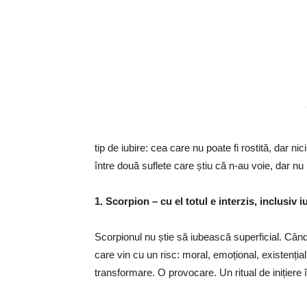
tip de iubire: cea care nu poate fi rostită, dar n
între două suflete care știu că n-au voie, dar nu p
1. Scorpion – cu el totul e interzis, inclusiv i
Scorpionul nu știe să iubească superficial. Când s
care vin cu un risc: moral, emoțional, existențial
transformare. O provocare. Un ritual de inițiere î