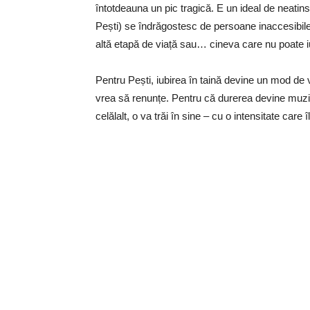
întotdeauna un pic tragică. E un ideal de neatin
Pești) se îndrăgostesc de persoane inaccesibile: c
altă etapă de viață sau… cineva care nu poate iub
Pentru Pești, iubirea în taină devine un mod de 
vrea să renunțe. Pentru că durerea devine muzic
celălalt, o va trăi în sine – cu o intensitate care î