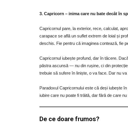
3. Capricorn – inima care nu bate decât în sp
Capricornul pare, la exterior, rece, calculat, a
carapace se află un suflet extrem de loial și pr
deschis. Fie pentru că imaginea contează, fie pen
Capricornul iubește profund, dar în tăcere. Dacă
păstra ascunsă — nu din rușine, ci din protecție
trebuie să sufere în liniște, o va face. Dar nu va 
Paradoxul Capricornului este că deși iubește în se
iubire care nu poate fi trăită, dar fără de care nu 
De ce doare frumos?