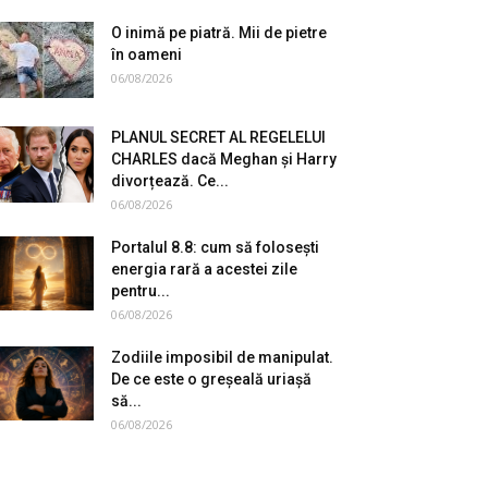
O inimă pe piatră. Mii de pietre
în oameni
06/08/2026
PLANUL SECRET AL REGELELUI
CHARLES dacă Meghan și Harry
divorțează. Ce...
06/08/2026
Portalul 8.8: cum să folosești
energia rară a acestei zile
pentru...
06/08/2026
Zodiile imposibil de manipulat.
De ce este o greșeală uriașă
să...
06/08/2026