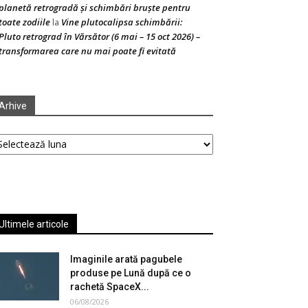
planetă retrogradă și schimbări bruște pentru
toate zodiile
Vine plutocalipsa schimbării:
la
Pluto retrograd în Vărsător (6 mai – 15 oct 2026) –
transformarea care nu mai poate fi evitată
Arhive
hive
Ultimele articole
Imaginile arată pagubele
produse pe Lună după ce o
rachetă SpaceX...
06/08/2026