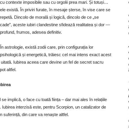
cu contexte imposibile sau cu orgolii prea mari. Și totuși…
ele există. În priviri furate, în mesaje șterse, în vise care se
repetă. Dincolo de morală și logică, dincolo de ce „se
cade”, aceste iubiri clandestine sfidează realitatea și dor —
profund, frumos, adesea definitiv.
În astrologie, există zodii care, prin configurația lor
psihologică și energetică, trăiesc cel mai intens exact acest
ici uitată. Iubirea aceea care devine un fel de secret sacru
ot altfel.
ubirea
e implică, o face cu toată ființa – dar mai ales în relațiile
. Iubirea interzisă este, pentru Scorpion, un catalizator de
n suferință, din care va renaște altfel.