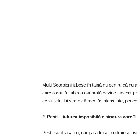
Mulți Scorpioni iubesc în taină nu pentru că nu a
care o caută. Iubirea asumată devine, uneori, p
ce sufletul lui simte că merită: intensitate, peric
2. Pești – iubirea imposibilă e singura care î
Peștii sunt visători, dar paradoxal, nu trăiesc uș