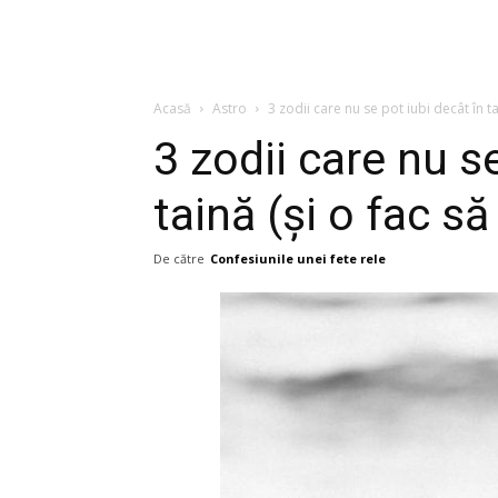
Acasă
Astro
3 zodii care nu se pot iubi decât în tai
3 zodii care nu s
taină (și o fac s
De către
Confesiunile unei fete rele