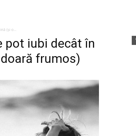
fete
nă (și o...
e pot iubi decât în
ă doară frumos)
rele