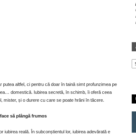
Ar
r putea altfel, ci pentru că doar în taină simt profunzimea pe
rea… domestică. Iubirea secretă, în schimb, îi oferă ceea
ol, mister, și o durere cu care se poate hrăni în tăcere.
l face să plângă frumos
or iubirea reală. În subconștientul lor, iubirea adevărată e