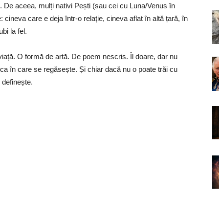
s. De aceea, mulți nativi Pești (sau cei cu Luna/Venus în
ineva care e deja într-o relație, cineva aflat în altă țară, în
i la fel.
viață. O formă de artă. De poem nescris. Îl doare, dar nu
a în care se regăsește. Și chiar dacă nu o poate trăi cu
l definește.