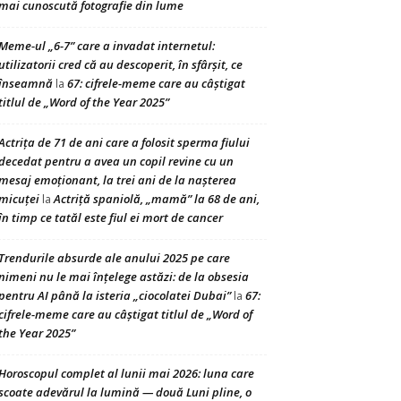
mai cunoscută fotografie din lume
Meme-ul „6-7” care a invadat internetul:
utilizatorii cred că au descoperit, în sfârșit, ce
înseamnă
67: cifrele-meme care au câștigat
la
titlul de „Word of the Year 2025”
Actrița de 71 de ani care a folosit sperma fiului
decedat pentru a avea un copil revine cu un
mesaj emoționant, la trei ani de la nașterea
micuței
Actriță spaniolă, „mamă” la 68 de ani,
la
în timp ce tatăl este fiul ei mort de cancer
Trendurile absurde ale anului 2025 pe care
nimeni nu le mai înțelege astăzi: de la obsesia
pentru AI până la isteria „ciocolatei Dubai”
67:
la
cifrele-meme care au câștigat titlul de „Word of
the Year 2025”
Horoscopul complet al lunii mai 2026: luna care
scoate adevărul la lumină — două Luni pline, o