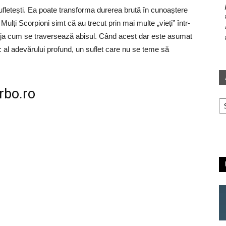
sufletești. Ea poate transforma durerea brută în cunoaștere
. Mulți Scorpioni simt că au trecut prin mai multe „vieți” într-
 deja cum se traversează abisul. Când acest dar este asumat
 al adevărului profund, un suflet care nu se teme să
rbo.ro
Ar