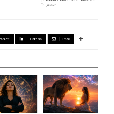
În „Astro”
nterest
Linkedin
Email