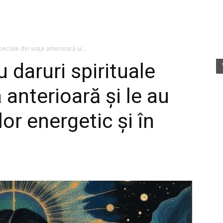
fete
peciale din viața anterioară și...
u daruri spirituale
 anterioară și le au
rele
lor energetic și în