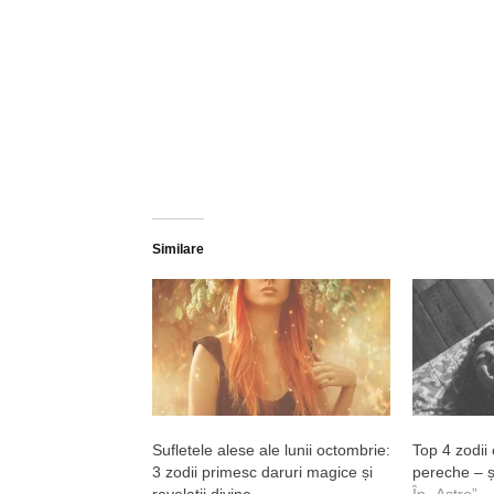
Similare
Sufletele alese ale lunii octombrie:
Top 4 zodii
3 zodii primesc daruri magice și
pereche – și
revelații divine
În „Astro”