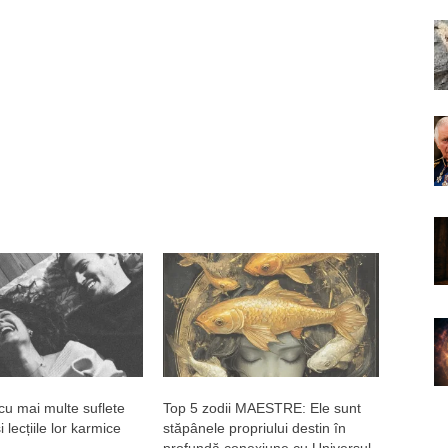
 cu mai multe suflete
Top 5 zodii MAESTRE: Ele sunt
 lecțiile lor karmice
stăpânele propriului destin în
profundă conexiune cu Universul