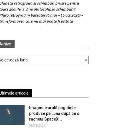
planetă retrogradă și schimbări bruște pentru
toate zodiile
Vine plutocalipsa schimbării:
la
Pluto retrograd în Vărsător (6 mai – 15 oct 2026) –
transformarea care nu mai poate fi evitată
Arhive
hive
Ultimele articole
Imaginile arată pagubele
produse pe Lună după ce o
rachetă SpaceX...
06/08/2026