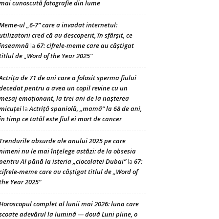
mai cunoscută fotografie din lume
Meme-ul „6-7” care a invadat internetul:
utilizatorii cred că au descoperit, în sfârșit, ce
înseamnă
67: cifrele-meme care au câștigat
la
titlul de „Word of the Year 2025”
Actrița de 71 de ani care a folosit sperma fiului
decedat pentru a avea un copil revine cu un
mesaj emoționant, la trei ani de la nașterea
micuței
Actriță spaniolă, „mamă” la 68 de ani,
la
în timp ce tatăl este fiul ei mort de cancer
Trendurile absurde ale anului 2025 pe care
nimeni nu le mai înțelege astăzi: de la obsesia
pentru AI până la isteria „ciocolatei Dubai”
67:
la
cifrele-meme care au câștigat titlul de „Word of
the Year 2025”
Horoscopul complet al lunii mai 2026: luna care
scoate adevărul la lumină — două Luni pline, o