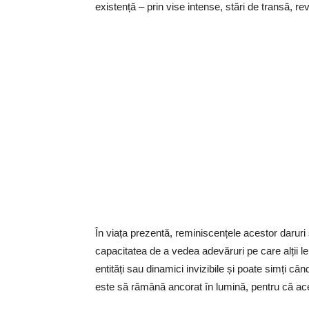
existență – prin vise intense, stări de transă, rev
În viața prezentă, reminiscențele acestor daruri s
capacitatea de a vedea adevăruri pe care alții le
entități sau dinamici invizibile și poate simți 
este să rămână ancorat în lumină, pentru că ace