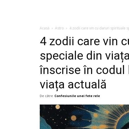
Acasă
Astro
4 zodii care vin cu daruri spirituale s
4 zodii care vin c
speciale din viața
înscrise în codul 
viața actuală
De către
Confesiunile unei fete rele