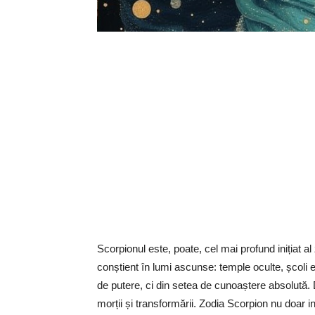
Scorpionul este, poate, cel mai profund inițiat al 
conștient în lumi ascunse: temple oculte, școli ez
de putere, ci din setea de cunoaștere absolută. De
morții și transformării. Zodia Scorpion nu doar i