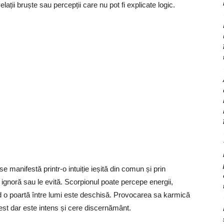
elații bruște sau percepții care nu pot fi explicate logic.
e manifestă printr-o intuiție ieșită din comun și prin
 ignoră sau le evită. Scorpionul poate percepe energii,
când o poartă între lumi este deschisă. Provocarea sa karmică
st dar este intens și cere discernământ.