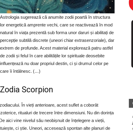
Astrologia sugerează că anumite zodii poartă în structura
lor energetică amprente vechi, care se reactivează în mod
natural în viața prezentă sub forma unor daruri și abilitați de
percepție subtilă discrete (uneori chiar extrasenzoriale), dar
extrem de profunde. Acest material explorează patru astfel
de zodii și felul în care abilitățile lor spirituale deosebite
influențează nu doar propriul destin, ci și drumul celor pe
care îi întâlnesc. (…)
Zodia Scorpion
zodiacului. În vieți anterioare, acest suflet a coborât
oterice, ritualuri de trecere între dimensiuni. Nu din dorința
 aici vine nivelul său neobișnuit de înțelegere a vieții,
ntuiește, ci știe. Uneori, accesează spontan alte planuri de