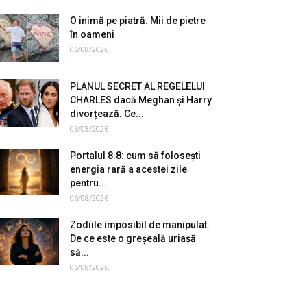
O inimă pe piatră. Mii de pietre
în oameni
06/08/2026
PLANUL SECRET AL REGELELUI
CHARLES dacă Meghan și Harry
divorțează. Ce...
06/08/2026
Portalul 8.8: cum să folosești
energia rară a acestei zile
pentru...
06/08/2026
Zodiile imposibil de manipulat.
De ce este o greșeală uriașă
să...
06/08/2026