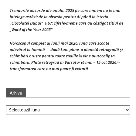
Trendurile absurde ale anului 2025 pe care nimeni nu le mai
înțelege astăzi: de la obsesia pentru AI până la isteria
„ciocolatei Dubai”
67: cifrele-meme care au câștigat titlul de
la
„Word of the Year 2025”
Horoscopul complet al lunii mai 2026: luna care scoate
adevărul la lumină — două Luni pline, o planetă retrogradă și
schimbări bruște pentru toate zodiile
Vine plutocalipsa
la
schimbării: Pluto retrograd în Vărsător (6 mai – 15 oct 2026) –
transformarea care nu mai poate fi evitată
Arhive
Arhive