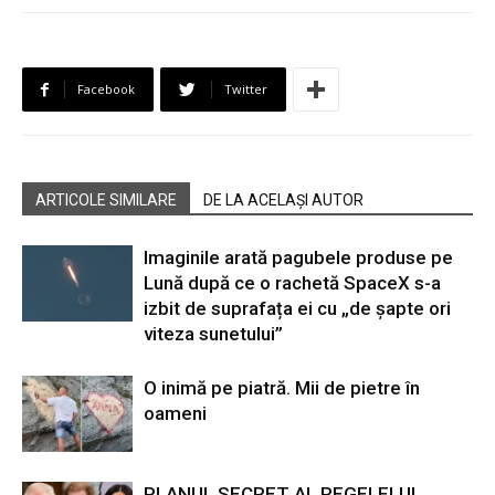
Facebook
Twitter
ARTICOLE SIMILARE
DE LA ACELAȘI AUTOR
Imaginile arată pagubele produse pe
Lună după ce o rachetă SpaceX s-a
izbit de suprafața ei cu „de șapte ori
viteza sunetului”
O inimă pe piatră. Mii de pietre în
oameni
PLANUL SECRET AL REGELELUI