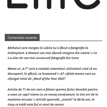
Comentarii recente
Bărbatul care mergea la iubita lui a făcut o fotografie la
întâmplare. A devenit cea mai văzută imagine din istorie
Ce
la
s-a ales de cea mai cunoscută fotografie din lume
Meme-ul „6-7” care a invadat internetul: utilizatorii cred că au
descoperit, în sfârșit, ce înseamnă
67: cifrele-meme care au
la
câștigat titlul de „Word of the Year 2025”
Actrița de 71 de ani care a folosit sperma fiului decedat pentru
a avea un copil revine cu un mesaj emoționant, la trei ani de la
nașterea micuței
Actriță spaniolă, „mamă” la 68 de ani, în
la
timp ce tatăl este fiul ei mort de cancer