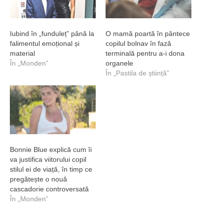
Iubind în „funduleț” până la
O mamă poartă în pântece
falimentul emoțional și
copilul bolnav în fază
material
terminală pentru a-i dona
În „Monden”
organele
În „Pastila de știință”
Bonnie Blue explică cum îi
va justifica viitorului copil
stilul ei de viață, în timp ce
pregătește o nouă
cascadorie controversată
În „Monden”