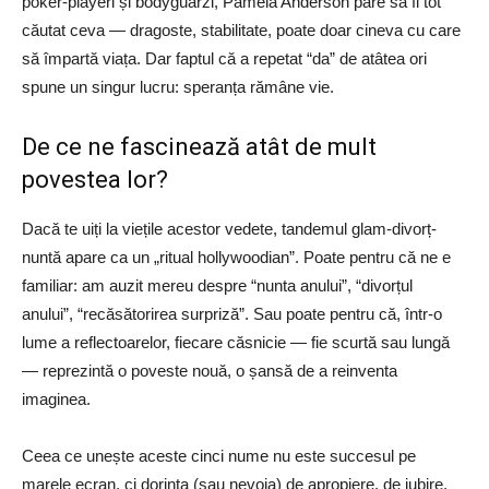
poker-playeri și bodyguarzi, Pamela Anderson pare să fi tot
căutat ceva — dragoste, stabilitate, poate doar cineva cu care
să împartă viața. Dar faptul că a repetat “da” de atâtea ori
spune un singur lucru: speranța rămâne vie.
De ce ne fascinează atât de mult
povestea lor?
Dacă te uiți la viețile acestor vedete, tandemul glam-divorț-
nuntă apare ca un „ritual hollywoodian”. Poate pentru că ne e
familiar: am auzit mereu despre “nunta anului”, “divorțul
anului”, “recăsătorirea surpriză”. Sau poate pentru că, într-o
lume a reflectoarelor, fiecare căsnicie — fie scurtă sau lungă
— reprezintă o poveste nouă, o șansă de a reinventa
imaginea.
Ceea ce unește aceste cinci nume nu este succesul pe
marele ecran, ci dorința (sau nevoia) de apropiere, de iubire,