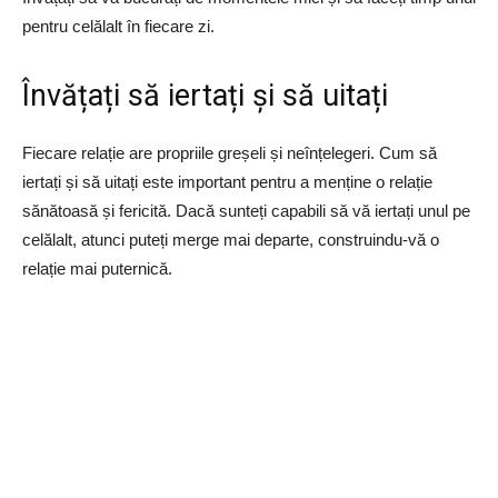
pentru celălalt în fiecare zi.
Învățați să iertați și să uitați
Fiecare relație are propriile greșeli și neînțelegeri. Cum să
iertați și să uitați este important pentru a menține o relație
sănătoasă și fericită. Dacă sunteți capabili să vă iertați unul pe
celălalt, atunci puteți merge mai departe, construindu-vă o
relație mai puternică.