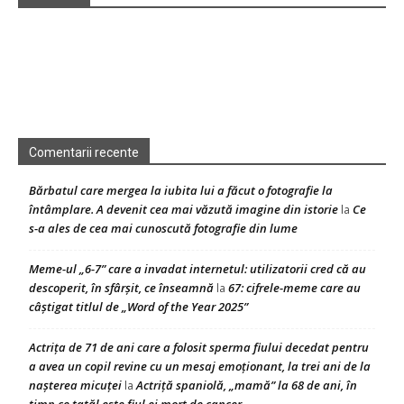
Comentarii recente
Bărbatul care mergea la iubita lui a făcut o fotografie la
întâmplare. A devenit cea mai văzută imagine din istorie
Ce
la
s-a ales de cea mai cunoscută fotografie din lume
Meme-ul „6-7” care a invadat internetul: utilizatorii cred că au
descoperit, în sfârșit, ce înseamnă
67: cifrele-meme care au
la
câștigat titlul de „Word of the Year 2025”
Actrița de 71 de ani care a folosit sperma fiului decedat pentru
a avea un copil revine cu un mesaj emoționant, la trei ani de la
nașterea micuței
Actriță spaniolă, „mamă” la 68 de ani, în
la