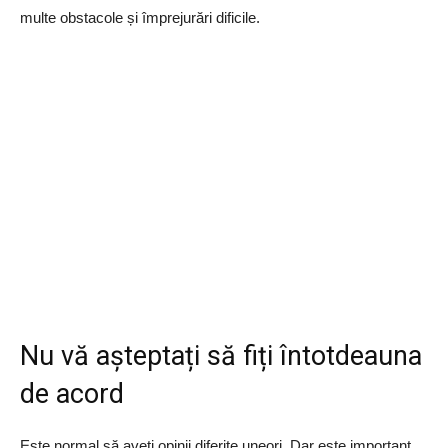
multe obstacole și împrejurări dificile.
Nu vă așteptați să fiți întotdeauna
de acord
Este normal să aveți opinii diferite uneori. Dar este important