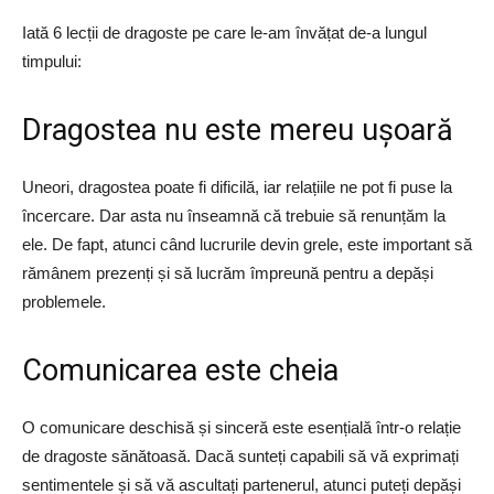
Iată 6 lecții de dragoste pe care le-am învățat de-a lungul
timpului:
Dragostea nu este mereu ușoară
Uneori, dragostea poate fi dificilă, iar relațiile ne pot fi puse la
încercare. Dar asta nu înseamnă că trebuie să renunțăm la
ele. De fapt, atunci când lucrurile devin grele, este important să
rămânem prezenți și să lucrăm împreună pentru a depăși
problemele.
Comunicarea este cheia
O comunicare deschisă și sinceră este esențială într-o relație
de dragoste sănătoasă. Dacă sunteți capabili să vă exprimați
sentimentele și să vă ascultați partenerul, atunci puteți depăși