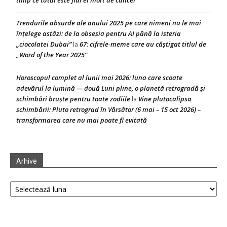
timp ce tatăl este fiul ei mort de cancer
Trendurile absurde ale anului 2025 pe care nimeni nu le mai
înțelege astăzi: de la obsesia pentru AI până la isteria
„ciocolatei Dubai”
67: cifrele-meme care au câștigat titlul de
la
„Word of the Year 2025”
Horoscopul complet al lunii mai 2026: luna care scoate
adevărul la lumină — două Luni pline, o planetă retrogradă și
schimbări bruște pentru toate zodiile
Vine plutocalipsa
la
schimbării: Pluto retrograd în Vărsător (6 mai – 15 oct 2026) –
transformarea care nu mai poate fi evitată
Arhive
Arhive