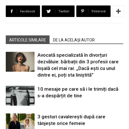
Facebook
Twitter
Pinterest
ARTICOLE SIMILARE
DE LA ACELAȘI AUTOR
Avocată specializată în divorțuri
dezvăluie: bărbații din 3 profesii care
înșală cel mai rar. „Dacă ești cu unul
dintre ei, poți sta liniștită”
10 mesaje pe care să i le trimiți dacă
s-a despărțit de tine
3 gesturi cavalerești după care
tânjește orice femeie