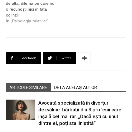
de alta: dilema pe care nu
o recunoști nici în fața
oglinzii
În „Psihologia relațiilor”
Facebook
Twitter
ARTICOLE SIMILARE
DE LA ACELAȘI AUTOR
Avocată specializată în divorțuri
dezvăluie: bărbații din 3 profesii care
înșală cel mai rar. „Dacă ești cu unul
dintre ei, poți sta liniștită”