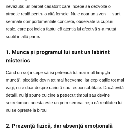
nevăzută: un bărbat căsătorit care începe să dezvolte o
atracție reală pentru o altă femeie. Nu e doar un zvon — sunt
semnale comportamentale concrete, observate la cupluri
reale, care pot indica faptul că atenția lui afectivă s-a mutat
subtil în altă parte.
1. Munca și programul lui sunt un labirint
misterios
Când un soț începe să își petreacă tot mai mult timp „la
muncă”, plecările devin tot mai frecvente, iar explicațiile tot mai
vagi, nu e doar despre carieră sau responsabilitate. Dacă evită
detalii, nu îți spune cu cine a petrecut timpul sau devine
secretoman, acesta este un prim semnal roșu că realitatea lui
nu se oprește la birou.
2. Prezență fizică, dar absență emoțională