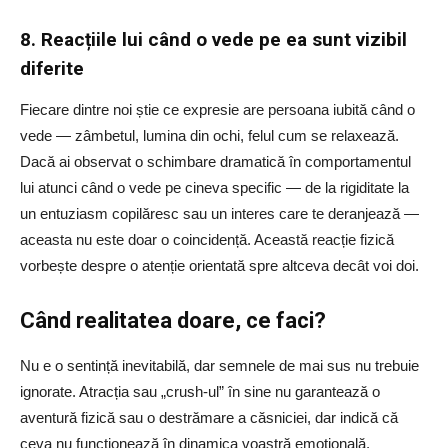
8. Reacțiile lui când o vede pe ea sunt vizibil
diferite
Fiecare dintre noi știe ce expresie are persoana iubită când o
vede — zâmbetul, lumina din ochi, felul cum se relaxează.
Dacă ai observat o schimbare dramatică în comportamentul
lui atunci când o vede pe cineva specific — de la rigiditate la
un entuziasm copilăresc sau un interes care te deranjează —
aceasta nu este doar o coincidență. Această reacție fizică
vorbește despre o atenție orientată spre altceva decât voi doi.
Când realitatea doare, ce faci?
Nu e o sentință inevitabilă, dar semnele de mai sus nu trebuie
ignorate. Atracția sau „crush-ul” în sine nu garantează o
aventură fizică sau o destrămare a căsniciei, dar indică că
ceva nu funcționează în dinamica voastră emoțională.