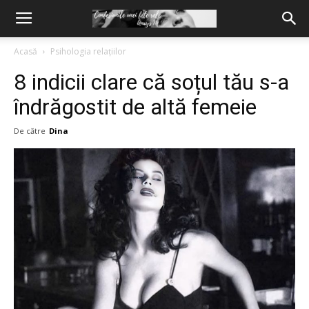
Acasă
Psihologia relațiilor
8 indicii clare că soțul tău s-a
îndrăgostit de altă femeie
De către
Dina