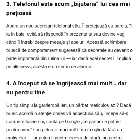
3. Telefonul este acum „bijuteria” lui cea mai
prețioasă
Apare un nou secretar: telefonul său. Îl protejează cu parola, îl
ia în baie, evită să răspundă în prezența ta sau devine vag
când îl întrebi despre mesaje și apeluri. Această schimbare
bruscă de comportament sugerează că secretele au devenit o
parte importantă din rutina lui — iar dacă acel secret îl implică
pe altcineva, acesta e un semn de alarmă.
4. A început să se îngrijească mai mult… dar
nu pentru tine
Un tip simplu la garderobă ieri, un bărbat meticulos azi? Dacă
brusc acordă o atenție obsesivă aspectului său, începe să-și
cumpere haine noi, caută pe Google „ce parfum e potrivit
pentru birou” sau petrece mai mult timp în oglindă fără un
motiv clar — ar putea fi pentru cineva de afară, nu pentru