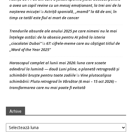
a avea un copil revine cu un mesaj emoționant, la trei ani de la
nașterea micuței
Actriță spaniolă, „mamă” la 68 de ani, în
la
timp ce tatăl este fiul ei mort de cancer
Trendurile absurde ale anului 2025 pe care nimeni nu le mai
înțelege astăzi: de la obsesia pentru AI până la isteria
„ciocolatei Dubai”
67: cifrele-meme care au câștigat titlul de
la
„Word of the Year 2025”
Horoscopul complet al lunii mai 2026: luna care scoate
adevărul la lumină — două Luni pline, o planetă retrogradă și
schimbări bruște pentru toate zodiile
Vine plutocalipsa
la
schimbării: Pluto retrograd în Vărsător (6 mai – 15 oct 2026) –
transformarea care nu mai poate fi evitată
Arhive
Arhive