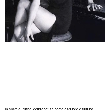
În spatele „rutinei cotidiene” se poate ascunde o furtună