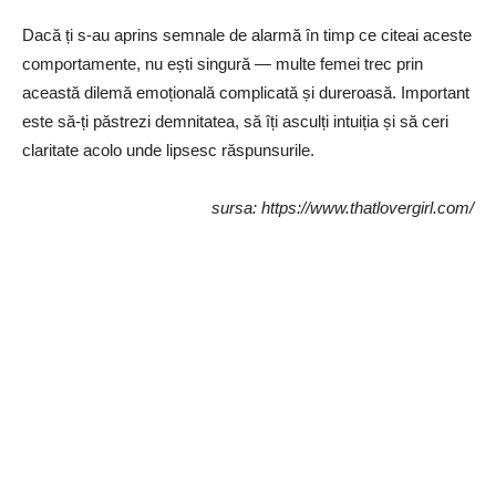
Dacă ți s-au aprins semnale de alarmă în timp ce citeai aceste
comportamente, nu ești singură — multe femei trec prin
această dilemă emoțională complicată și dureroasă. Important
este să-ți păstrezi demnitatea, să îți asculți intuiția și să ceri
claritate acolo unde lipsesc răspunsurile.
sursa: https://www.thatlovergirl.com/