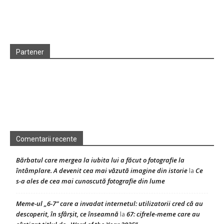
Partener
Comentarii recente
Bărbatul care mergea la iubita lui a făcut o fotografie la
întâmplare. A devenit cea mai văzută imagine din istorie
Ce
la
s-a ales de cea mai cunoscută fotografie din lume
Meme-ul „6-7” care a invadat internetul: utilizatorii cred că au
descoperit, în sfârșit, ce înseamnă
67: cifrele-meme care au
la