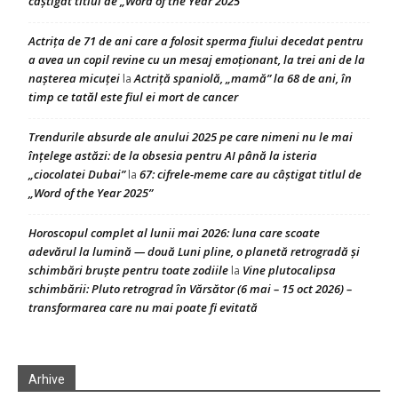
câștigat titlul de „Word of the Year 2025”
Actrița de 71 de ani care a folosit sperma fiului decedat pentru
a avea un copil revine cu un mesaj emoționant, la trei ani de la
nașterea micuței
Actriță spaniolă, „mamă” la 68 de ani, în
la
timp ce tatăl este fiul ei mort de cancer
Trendurile absurde ale anului 2025 pe care nimeni nu le mai
înțelege astăzi: de la obsesia pentru AI până la isteria
„ciocolatei Dubai”
67: cifrele-meme care au câștigat titlul de
la
„Word of the Year 2025”
Horoscopul complet al lunii mai 2026: luna care scoate
adevărul la lumină — două Luni pline, o planetă retrogradă și
schimbări bruște pentru toate zodiile
Vine plutocalipsa
la
schimbării: Pluto retrograd în Vărsător (6 mai – 15 oct 2026) –
transformarea care nu mai poate fi evitată
Arhive