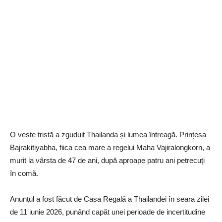
O veste tristă a zguduit Thailanda și lumea întreagă. Prințesa
Bajrakitiyabha, fiica cea mare a regelui Maha Vajiralongkorn, a
murit la vârsta de 47 de ani, după aproape patru ani petrecuți
în comă.
Anunțul a fost făcut de Casa Regală a Thailandei în seara zilei
de 11 iunie 2026, punând capăt unei perioade de incertitudine