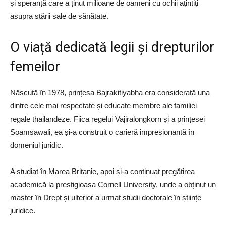
și speranță care a ținut milioane de oameni cu ochii ațintiți
asupra stării sale de sănătate.
O viață dedicată legii și drepturilor
femeilor
Născută în 1978, prințesa Bajrakitiyabha era considerată una
dintre cele mai respectate și educate membre ale familiei
regale thailandeze. Fiica regelui Vajiralongkorn și a prințesei
Soamsawali, ea și-a construit o carieră impresionantă în
domeniul juridic.
A studiat în Marea Britanie, apoi și-a continuat pregătirea
academică la prestigioasa Cornell University, unde a obținut un
master în Drept și ulterior a urmat studii doctorale în științe
juridice.