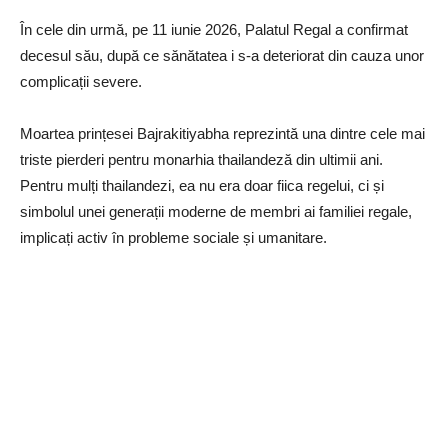
În cele din urmă, pe 11 iunie 2026, Palatul Regal a confirmat
decesul său, după ce sănătatea i s-a deteriorat din cauza unor
complicații severe.
Moartea prințesei Bajrakitiyabha reprezintă una dintre cele mai
triste pierderi pentru monarhia thailandeză din ultimii ani.
Pentru mulți thailandezi, ea nu era doar fiica regelui, ci și
simbolul unei generații moderne de membri ai familiei regale,
implicați activ în probleme sociale și umanitare.