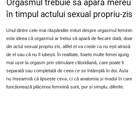
Orgasmul trebuie să apară mereu
în timpul actului sexual propriu-zis
Unul dintre cele mai răspândite mituri despre orgasmul feminin
este ideea că orgasmul ar trebui să apară de fiecare dată, doar
din actul sexual propriu-zis, altfel el va crede ca nu ești atrasă
de el sau că nu îl iubești. În realitate, foarte multe femei ajung
mai ușor la orgasm prin stimulare clitoridiană, care poate fi
separată sau completată de ceea ce se întâmplă în doi. Asta
nu înseamnă că lipsește ceva, ci că anatomia și modul în care
funcționează plăcerea feminină sunt, pur și simplu, diferite.