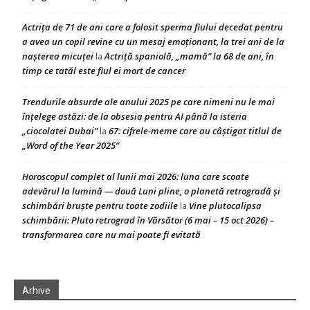
Actrița de 71 de ani care a folosit sperma fiului decedat pentru
a avea un copil revine cu un mesaj emoționant, la trei ani de la
nașterea micuței
Actriță spaniolă, „mamă” la 68 de ani, în
la
timp ce tatăl este fiul ei mort de cancer
Trendurile absurde ale anului 2025 pe care nimeni nu le mai
înțelege astăzi: de la obsesia pentru AI până la isteria
„ciocolatei Dubai”
67: cifrele-meme care au câștigat titlul de
la
„Word of the Year 2025”
Horoscopul complet al lunii mai 2026: luna care scoate
adevărul la lumină — două Luni pline, o planetă retrogradă și
schimbări bruște pentru toate zodiile
Vine plutocalipsa
la
schimbării: Pluto retrograd în Vărsător (6 mai – 15 oct 2026) –
transformarea care nu mai poate fi evitată
Arhive