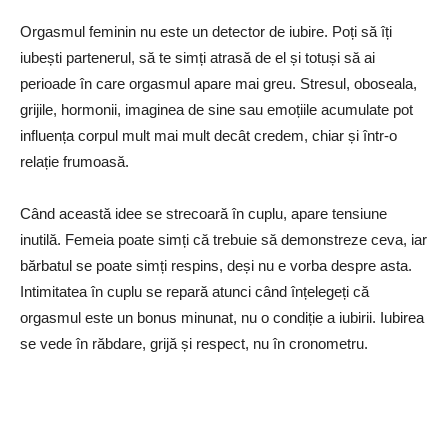
Orgasmul feminin nu este un detector de iubire. Poți să îți
iubești partenerul, să te simți atrasă de el și totuși să ai
perioade în care orgasmul apare mai greu. Stresul, oboseala,
grijile, hormonii, imaginea de sine sau emoțiile acumulate pot
influența corpul mult mai mult decât credem, chiar și într-o
relație frumoasă.
Când această idee se strecoară în cuplu, apare tensiune
inutilă. Femeia poate simți că trebuie să demonstreze ceva, iar
bărbatul se poate simți respins, deși nu e vorba despre asta.
Intimitatea în cuplu se repară atunci când înțelegeți că
orgasmul este un bonus minunat, nu o condiție a iubirii. Iubirea
se vede în răbdare, grijă și respect, nu în cronometru.