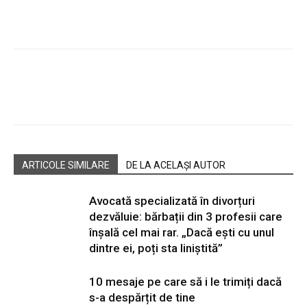
Facebook
Twitter
ARTICOLE SIMILARE
DE LA ACELAȘI AUTOR
Avocată specializată în divorțuri
dezvăluie: bărbații din 3 profesii care
înșală cel mai rar. „Dacă ești cu unul
dintre ei, poți sta liniștită”
10 mesaje pe care să i le trimiți dacă
s-a despărțit de tine