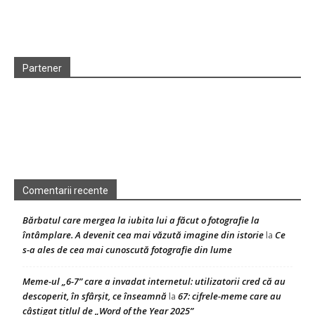
Partener
Comentarii recente
Bărbatul care mergea la iubita lui a făcut o fotografie la
întâmplare. A devenit cea mai văzută imagine din istorie
Ce
la
s-a ales de cea mai cunoscută fotografie din lume
Meme-ul „6-7” care a invadat internetul: utilizatorii cred că au
descoperit, în sfârșit, ce înseamnă
67: cifrele-meme care au
la
câștigat titlul de „Word of the Year 2025”