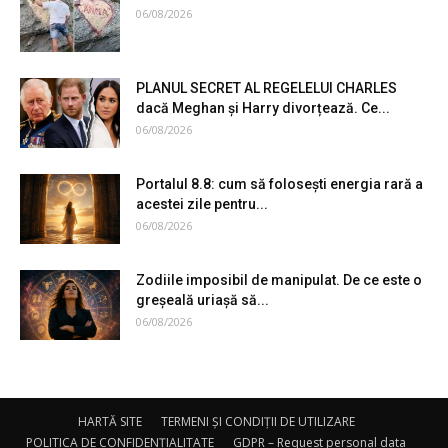
06/08/2026
PLANUL SECRET AL REGELELUI CHARLES
dacă Meghan și Harry divorțează. Ce...
06/08/2026
Portalul 8.8: cum să folosești energia rară a
acestei zile pentru...
06/08/2026
Zodiile imposibil de manipulat. De ce este o
greșeală uriașă să...
06/08/2026
HARTĂ SITE
TERMENI ȘI CONDIȚII DE UTILIZARE
POLITICA DE CONFIDENȚIALITATE
GDPR – Request personal data