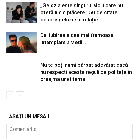
„Gelozia este singurul viciu care nu
oferă nicio plăcere.” 50 de citate
despre gelozie în relație
Da, iubirea e cea mai frumoasa
intamplare a vietii…
Nu te poți numi bărbat adevărat dacă
nu respecți aceste reguli de politețe în
preajma unei femei
LĂSAȚI UN MESAJ