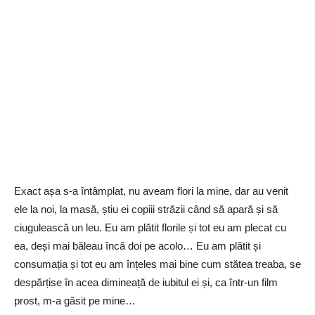
Exact așa s-a întâmplat, nu aveam flori la mine, dar au venit
ele la noi, la masă, știu ei copiii străzii când să apară și să
ciugulească un leu. Eu am plătit florile și tot eu am plecat cu
ea, deși mai băleau încă doi pe acolo… Eu am plătit și
consumația și tot eu am înțeles mai bine cum stătea treaba, se
despărțise în acea dimineață de iubitul ei și, ca într-un film
prost, m-a găsit pe mine…