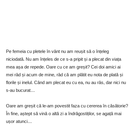
Pe femeia cu pletele în vânt nu am reușit să o înțeleg
niciodată. Nu am înțeles de ce s-a pripit și a plecat din viața
mea așa de repede. Oare cu ce am greșit? Cei doi amici ai
mei râd și acum de mine, râd că am plătit eu nota de plată și
florile și inelul. Când am plecat eu cu ea, nu au râs, dar nici nu
s-au bucurat…
Oare am greșit că le-am povestit faza cu cererea în căsătorie?
În fine, aștept să vină o altă zi a îndrăgostiților, se agață mai
ușor atunci…