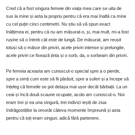
Cred că a fost singura femeie din viața mea care se uita de
sus la mine și asta la propriu pentru că era mai înaltă ca mine
cu cel puțin cinci centimetri. Nu știu să vă spun exact
înălțimea ei, pentru că nu am măsurat-o, și, mai mult, mi-a fost
rușine să o întreb cât este de lungă. De măsurat, am reușit
totuși să o măsor din priviri, acele priviri intense și prelungite,
acele priviri ce fixează ținta și o sorb, da, o sorbeam din priviri.
Pe femeia aceasta am cunoscut-o special spre a o pierde,
spre a simți cum este să fii părăsit, spre a suferi și a începe să
înțeleg că femeile se pot detașa mai ușor decât bărbații. La un
ceai și încă două scaune ocupate, acolo am cunoscut-o. Noi
eram trei și ea una singură, trei indivizi ieșiți de ziua
îndrăgostiților la omorât câteva momente împreună și asta
pentru că toți eram singuri, adică fără partenere.