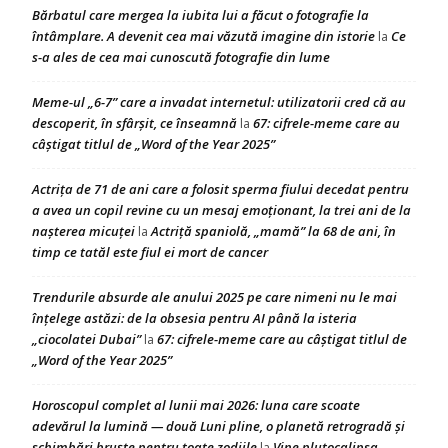
Bărbatul care mergea la iubita lui a făcut o fotografie la
întâmplare. A devenit cea mai văzută imagine din istorie
Ce
la
s-a ales de cea mai cunoscută fotografie din lume
Meme-ul „6-7” care a invadat internetul: utilizatorii cred că au
descoperit, în sfârșit, ce înseamnă
67: cifrele-meme care au
la
câștigat titlul de „Word of the Year 2025”
Actrița de 71 de ani care a folosit sperma fiului decedat pentru
a avea un copil revine cu un mesaj emoționant, la trei ani de la
nașterea micuței
Actriță spaniolă, „mamă” la 68 de ani, în
la
timp ce tatăl este fiul ei mort de cancer
Trendurile absurde ale anului 2025 pe care nimeni nu le mai
înțelege astăzi: de la obsesia pentru AI până la isteria
„ciocolatei Dubai”
67: cifrele-meme care au câștigat titlul de
la
„Word of the Year 2025”
Horoscopul complet al lunii mai 2026: luna care scoate
adevărul la lumină — două Luni pline, o planetă retrogradă și
schimbări bruște pentru toate zodiile
Vine plutocalipsa
la