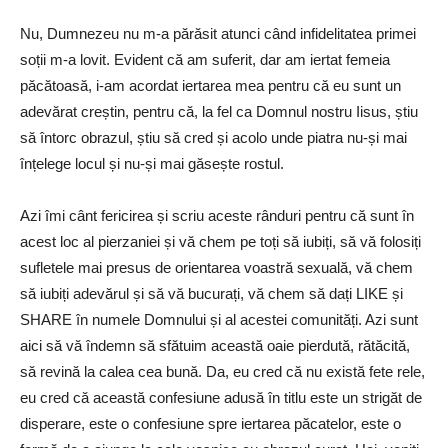
Nu, Dumnezeu nu m-a părăsit atunci când infidelitatea primei
soții m-a lovit. Evident că am suferit, dar am iertat femeia
păcătoasă, i-am acordat iertarea mea pentru că eu sunt un
adevărat creștin, pentru că, la fel ca Domnul nostru Iisus, știu
să întorc obrazul, știu să cred și acolo unde piatra nu-și mai
înțelege locul și nu-și mai găsește rostul.
Azi îmi cânt fericirea și scriu aceste rânduri pentru că sunt în
acest loc al pierzaniei și vă chem pe toți să iubiți, să vă folosiți
sufletele mai presus de orientarea voastră sexuală, vă chem
să iubiți adevărul și să vă bucurați, vă chem să dați LIKE și
SHARE în numele Domnului și al acestei comunități. Azi sunt
aici să vă îndemn să sfătuim această oaie pierdută, rătăcită,
să revină la calea cea bună. Da, eu cred că nu există fete rele,
eu cred că această confesiune adusă în titlu este un strigăt de
disperare, este o confesiune spre iertarea păcatelor, este o