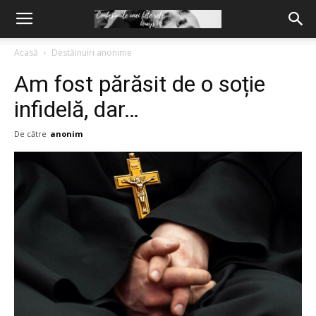
Acasă
Destăinuiri anonime
Am fost părăsit de o soție
infidelă, dar…
De către
anonim