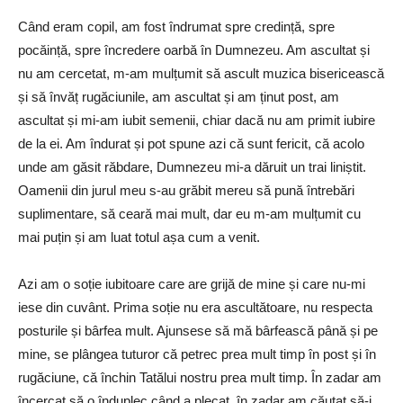
Când eram copil, am fost îndrumat spre credință, spre
pocăință, spre încredere oarbă în Dumnezeu. Am ascultat și
nu am cercetat, m-am mulțumit să ascult muzica bisericească
și să învăț rugăciunile, am ascultat și am ținut post, am
ascultat și mi-am iubit semenii, chiar dacă nu am primit iubire
de la ei. Am îndurat și pot spune azi că sunt fericit, că acolo
unde am găsit răbdare, Dumnezeu mi-a dăruit un trai liniștit.
Oamenii din jurul meu s-au grăbit mereu să pună întrebări
suplimentare, să ceară mai mult, dar eu m-am mulțumit cu
mai puțin și am luat totul așa cum a venit.
Azi am o soție iubitoare care are grijă de mine și care nu-mi
iese din cuvânt. Prima soție nu era ascultătoare, nu respecta
posturile și bârfea mult. Ajunsese să mă bârfească până și pe
mine, se plângea tuturor că petrec prea mult timp în post și în
rugăciune, că închin Tatălui nostru prea mult timp. În zadar am
încercat să o înduplec când a plecat, în zadar am căutat să-i