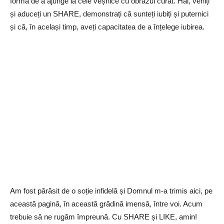
formă de a ajunge la cele veșnice cu obrazul curat. Hai, veniți
și aduceți un SHARE, demonstrați că sunteți iubiți și puternici
și că, în același timp, aveți capacitatea de a înțelege iubirea.
Am fost părăsit de o soție infidelă și Domnul m-a trimis aici, pe
această pagină, în această grădină imensă, între voi. Acum
trebuie să ne rugăm împreună. Cu SHARE și LIKE, amin!