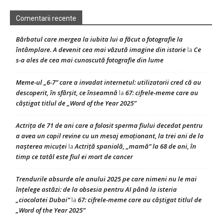
Comentarii recente
Bărbatul care mergea la iubita lui a făcut o fotografie la
întâmplare. A devenit cea mai văzută imagine din istorie
Ce
la
s-a ales de cea mai cunoscută fotografie din lume
Meme-ul „6-7” care a invadat internetul: utilizatorii cred că au
descoperit, în sfârșit, ce înseamnă
67: cifrele-meme care au
la
câștigat titlul de „Word of the Year 2025”
Actrița de 71 de ani care a folosit sperma fiului decedat pentru
a avea un copil revine cu un mesaj emoționant, la trei ani de la
nașterea micuței
Actriță spaniolă, „mamă” la 68 de ani, în
la
timp ce tatăl este fiul ei mort de cancer
Trendurile absurde ale anului 2025 pe care nimeni nu le mai
înțelege astăzi: de la obsesia pentru AI până la isteria
„ciocolatei Dubai”
67: cifrele-meme care au câștigat titlul de
la
„Word of the Year 2025”