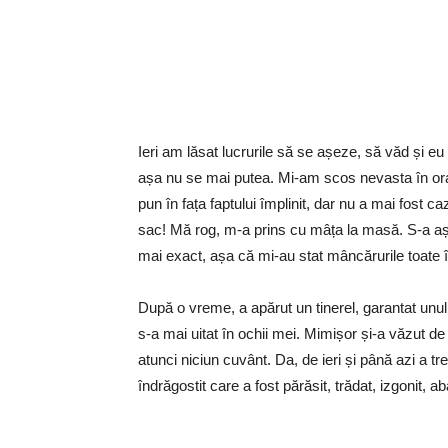
Ieri am lăsat lucrurile să se așeze, să văd și 
așa nu se mai putea. Mi-am scos nevasta în oraș 
pun în fața faptului împlinit, dar nu a mai fost 
sac! Mă rog, m-a prins cu mâța la masă. S-a așez
mai exact, așa că mi-au stat mâncărurile toate în
După o vreme, a apărut un tinerel, garantat unul
s-a mai uitat în ochii mei. Mimișor și-a văzut d
atunci niciun cuvânt. Da, de ieri și până azi a tr
îndrăgostit care a fost părăsit, trădat, izgonit,