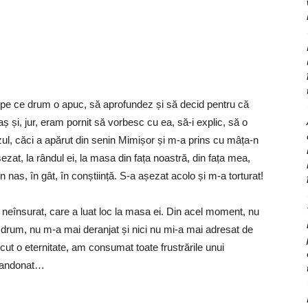
eu pe ce drum o apuc, să aprofundez și să decid pentru că
și, jur, eram pornit să vorbesc cu ea, să-i explic, să o
cazul, căci a apărut din senin Mimișor și m-a prins cu mâța-n
at, la rândul ei, la masa din fața noastră, din fața mea,
 nas, în gât, în conștiință. S-a așezat acolo și m-a torturat!
 neînsurat, care a luat loc la masa ei. Din acel moment, nu
e drum, nu m-a mai deranjat și nici nu mi-a mai adresat de
ecut o eternitate, am consumat toate frustrările unui
 abandonat…