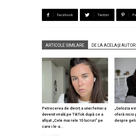
Facebook
Twitter
Pi
ARTICOLE SIMILARE
DE LA ACELAȘI AUTOR
Petrecerea de divorț a unei femei a
„Gelozia est
devenit virală pe TikTok după ce a
oferă nicio 
afișat „Cele mai rele 10 lucruri” pe
despre geloz
care i le-a...