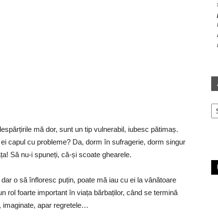
Ar
spărțirile mă dor, sunt un tip vulnerabil, iubesc pătimaș.
și ei capul cu probleme? Da, dorm în sufragerie, dorm singur
ța! Să nu-i spuneți, că-și scoate ghearele.
dar o să înfloresc puțin, poate mă iau cu ei la vânătoare
n rol foarte important în viața bărbaților, când se termină
te, imaginate, apar regretele…