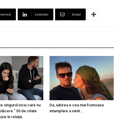
nterest
Linkedin
Email
e singurul viciu care nu
Da, iubirea e cea mai frumoasa
plăcere.” 50 de citate
intamplare a vietii…
ie în relație