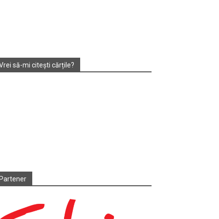
Vrei să-mi citești cărțile?
Partener