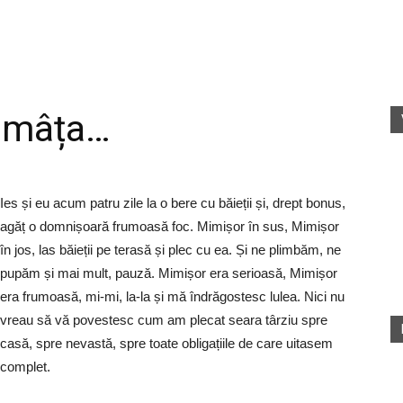
fete
u mâța…
rele
Ies și eu acum patru zile la o bere cu băieții și, drept bonus,
agăț o domnișoară frumoasă foc. Mimișor în sus, Mimișor
în jos, las băieții pe terasă și plec cu ea. Și ne plimbăm, ne
pupăm și mai mult, pauză. Mimișor era serioasă, Mimișor
era frumoasă, mi-mi, la-la și mă îndrăgostesc lulea. Nici nu
vreau să vă povestesc cum am plecat seara târziu spre
casă, spre nevastă, spre toate obligațiile de care uitasem
complet.