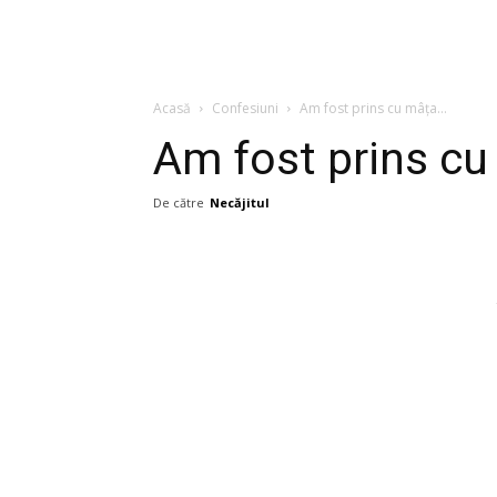
Acasă
Confesiuni
Am fost prins cu mâța…
Am fost prins c
De către
Necăjitul