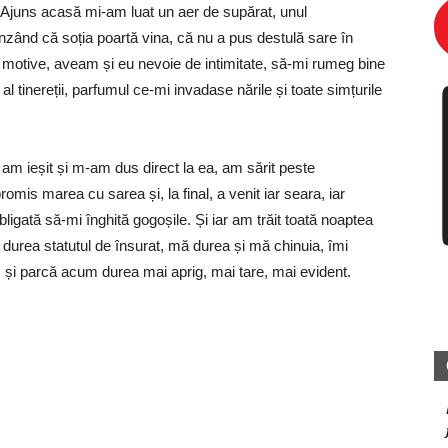
Ajuns acasă mi-am luat un aer de supărat, unul
nzând că soția poartă vina, că nu a pus destulă sare în
, motive, aveam și eu nevoie de intimitate, să-mi rumeg bine
 tinereții, parfumul ce-mi invadase nările și toate simțurile
, am ieșit și m-am dus direct la ea, am sărit peste
omis marea cu sarea și, la final, a venit iar seara, iar
obligată să-mi înghită gogoșile. Și iar am trăit toată noaptea
durea statutul de însurat, mă durea și mă chinuia, îmi
 și parcă acum durea mai aprig, mai tare, mai evident.