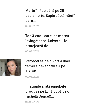
Marte în Rac până pe 28
septembrie. Șapte săptămâni în
care...
07/08/2026
Top 3 zodii care ies mereu
învingătoare. Universul le
protejează de...
07/08/2026
Petrecerea de divorț a unei
femei a devenit virală pe
TikTok...
07/08/2026
Imaginile arată pagubele
produse pe Lună după ce o
rachetă SpaceX...
06/08/2026