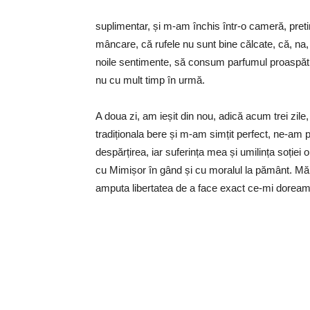
suplimentar, și m-am închis într-o cameră, preti
mâncare, că rufele nu sunt bine călcate, că, na
noile sentimente, să consum parfumul proaspăt al
nu cu mult timp în urmă.
A doua zi, am ieșit din nou, adică acum trei zile
tradiționala bere și m-am simțit perfect, ne-am pr
despărțirea, iar suferința mea și umilința soției 
cu Mimișor în gând și cu moralul la pământ. Mă 
amputa libertatea de a face exact ce-mi doream