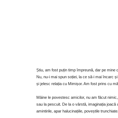
Știu, am fost puțin timp împreună, dar pe mine de
Nu, nu-i mai spun soției, la ce să-i mai încarc 
și jelesc relația cu Mimișor. Am fost prins cu mâ
Mâine le povestesc amicilor, nu am făcut nimic, 
sau la pescuit. De la o vârstă, imaginația joacă u
amintirile, apar halucinațiile, poveștile trunchia