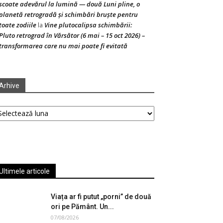
scoate adevărul la lumină — două Luni pline, o
planetă retrogradă și schimbări bruște pentru
toate zodiile
Vine plutocalipsa schimbării:
la
Pluto retrograd în Vărsător (6 mai – 15 oct 2026) –
transformarea care nu mai poate fi evitată
Arhive
hive
Ultimele articole
Viața ar fi putut „porni” de două
ori pe Pământ. Un...
07/08/2026