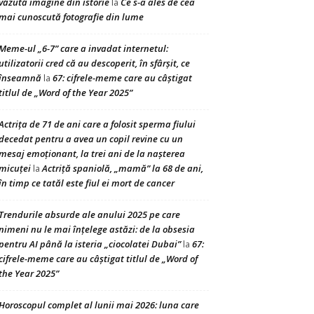
văzută imagine din istorie
Ce s-a ales de cea
la
mai cunoscută fotografie din lume
Meme-ul „6-7” care a invadat internetul:
utilizatorii cred că au descoperit, în sfârșit, ce
înseamnă
67: cifrele-meme care au câștigat
la
titlul de „Word of the Year 2025”
Actrița de 71 de ani care a folosit sperma fiului
decedat pentru a avea un copil revine cu un
mesaj emoționant, la trei ani de la nașterea
micuței
Actriță spaniolă, „mamă” la 68 de ani,
la
în timp ce tatăl este fiul ei mort de cancer
Trendurile absurde ale anului 2025 pe care
nimeni nu le mai înțelege astăzi: de la obsesia
pentru AI până la isteria „ciocolatei Dubai”
67:
la
cifrele-meme care au câștigat titlul de „Word of
the Year 2025”
Horoscopul complet al lunii mai 2026: luna care