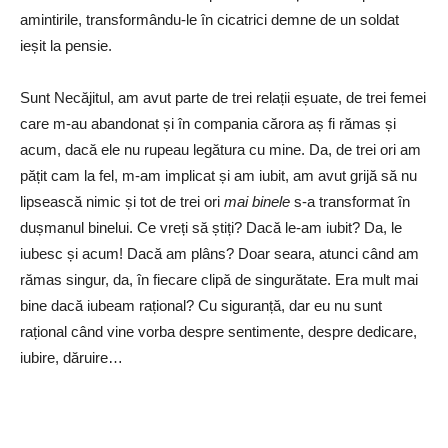
amintirile, transformându-le în cicatrici demne de un soldat
ieșit la pensie.
Sunt Necăjitul, am avut parte de trei relații eșuate, de trei femei
care m-au abandonat și în compania cărora aș fi rămas și
acum, dacă ele nu rupeau legătura cu mine. Da, de trei ori am
pățit cam la fel, m-am implicat și am iubit, am avut grijă să nu
lipsească nimic și tot de trei ori
mai binele
s-a transformat în
dușmanul binelui. Ce vreți să știți? Dacă le-am iubit? Da, le
iubesc și acum! Dacă am plâns? Doar seara, atunci când am
rămas singur, da, în fiecare clipă de singurătate. Era mult mai
bine dacă iubeam rațional? Cu siguranță, dar eu nu sunt
rațional când vine vorba despre sentimente, despre dedicare,
iubire, dăruire…