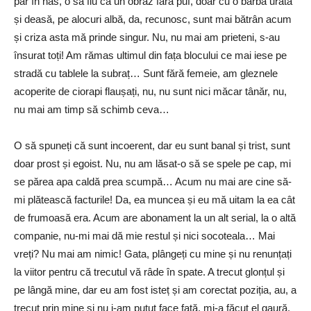
păr în nas, o să fiu ca un obraz fără puf, doar cu o barbă urâtă
și deasă, pe alocuri albă, da, recunosc, sunt mai bătrân acum
și criza asta mă prinde singur. Nu, nu mai am prieteni, s-au
însurat toți! Am rămas ultimul din fața blocului ce mai iese pe
stradă cu tablele la subraț… Sunt fără femeie, am gleznele
acoperite de ciorapi flaușați, nu, nu sunt nici măcar tânăr, nu,
nu mai am timp să schimb ceva…
O să spuneți că sunt incoerent, dar eu sunt banal și trist, sunt
doar prost și egoist. Nu, nu am lăsat-o să se spele pe cap, mi
se părea apa caldă prea scumpă… Acum nu mai are cine să-
mi plătească facturile! Da, ea muncea și eu mă uitam la ea cât
de frumoasă era. Acum are abonament la un alt serial, la o altă
companie, nu-mi mai dă mie restul și nici socoteala… Mai
vreți? Nu mai am nimic! Gata, plângeți cu mine și nu renunțați
la viitor pentru că trecutul vă râde în spate. A trecut glonțul și
pe lângă mine, dar eu am fost isteț și am corectat poziția, au, a
trecut prin mine și nu i-am putut face față, mi-a făcut el gaură,