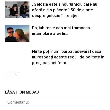
„Gelozia este singurul viciu care nu
oferă nicio plăcere.” 50 de citate
despre gelozie în relație
Da, iubirea e cea mai frumoasa
intamplare a vietii…
Nu te poți numi bărbat adevărat dacă
nu respecți aceste reguli de politețe în
preajma unei femei
LĂSAȚI UN MESAJ