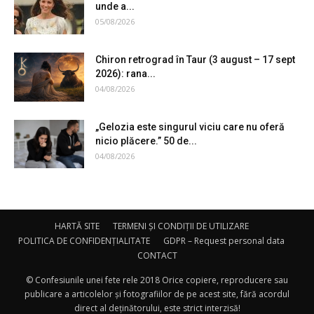
unde a...
05/08/2026
Chiron retrograd în Taur (3 august – 17 sept
2026): rana...
04/08/2026
„Gelozia este singurul viciu care nu oferă
nicio plăcere.” 50 de...
04/08/2026
HARTĂ SITE
TERMENI ȘI CONDIȚII DE UTILIZARE
POLITICA DE CONFIDENȚIALITATE
GDPR – Request personal data
CONTACT
© Confesiunile unei fete rele 2018 Orice copiere, reproducere sau
publicare a articolelor și fotografiilor de pe acest site, fără acordul
direct al deținătorului, este strict interzisă!