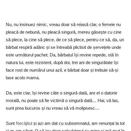
Nu, nu insinuez nimic, vreau doar să reiasă clar, o femeie nu
pleacă de nebună, nu pleacă singură, mereu găsește cu cine
să plece, la cine să plece, de ce să plece, pentru ce să, da, un
bărbat respiră adânc și se întreabă plictisit de șervețele unde
este următorul pachet. Da, bărbatul își revine repede, stă în
natura lui, este rezistent, după doi, trei ani de singurătate își
face rost de numărul unui azil, e bărbat doar și trebuie să-și
lase acolo mama.
Da, este clar, își revine câte o singură dată, are el o datorie
morală, nu poate să fie victimă o singură dată… Hai, vă las,
sunt prea bucuros și nu vreau să vă molipsesc…
Sunt
Necăjitul
și azi am dat cu subsemnatul, am renunțat la tot
și m-am cărat. O să iau doar calculatorul cu mine și mă mut în