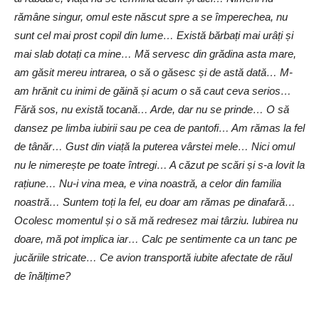
rămâne singur, omul este născut spre a se împerechea, nu
sunt cel mai prost copil din lume…
Există bărbați mai urâți și
mai slab dotați ca mine… Mă servesc din grădina asta mare,
am găsit mereu intrarea, o să o găsesc și de astă dată… M-
am hrănit cu inimi de găină și acum o să caut ceva serios…
Fără sos, nu există tocană… Arde, dar nu se prinde… O să
dansez pe limba iubirii sau pe cea de pantofi… Am rămas la fel
de tânăr… Gust din viață la puterea vârstei mele… Nici omul
nu le nimerește pe toate întregi… A căzut pe scări și s-a lovit la
rațiune… Nu-i vina mea, e vina noastră, a celor din familia
noastră… Suntem toți la fel, eu doar am rămas pe dinafară…
Ocolesc momentul și o să mă redresez mai târziu. Iubirea nu
doare, mă pot implica iar… Calc pe sentimente ca un tanc pe
jucăriile stricate… Ce avion transportă iubite afectate de răul
de înălțime?