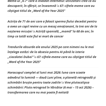
Meme-ul „6-7” care a invadat internetul: utilizatorii cred că au
descoperit, în sfârșit, ce înseamnă
67: cifrele-meme care au
la
câștigat titlul de „Word of the Year 2025”
Actrița de 71 de ani care a folosit sperma fiului decedat pentru
a avea un copil revine cu un mesaj emoționant, la trei ani de la
nașterea micuței
Actriță spaniolă, „mamă” la 68 de ani, în
la
timp ce tatăl este fiul ei mort de cancer
Trendurile absurde ale anului 2025 pe care nimeni nu le mai
înțelege astăzi: de la obsesia pentru AI până la isteria
„ciocolatei Dubai”
67: cifrele-meme care au câștigat titlul de
la
„Word of the Year 2025”
Horoscopul complet al lunii mai 2026: luna care scoate
adevărul la lumină — două Luni pline, o planetă retrogradă și
schimbări bruște pentru toate zodiile
Vine plutocalipsa
la
schimbării: Pluto retrograd în Vărsător (6 mai – 15 oct 2026) –
transformarea care nu mai poate fi evitată