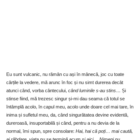
Eu sunt vulcanic, nu rămân cu ași în mânecă, joc cu toate
cărțile la vedere, mă arunc în foc și nu simt durerea decât
atunci când, vorba cântecului,
când luminile s-au stins
… Și
stinse fiind, mă trezesc singur și-mi dau seama că totul se
întâmplă acolo, în capul meu, acolo unde doare cel mai tare, în
inima și sufletul meu, da, când singurătatea devine evidentă,
dureroasă, insuportabilă și când, pentru a nu devia de la
normal, îmi spun, spre consolare:
Hai, hai că poți… mai caută,
ai răbdare, viața nu se termină acum și aici… Nimeni nu