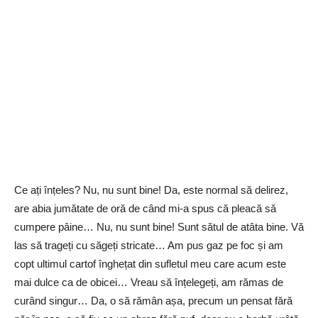
Ce ați înțeles? Nu, nu sunt bine! Da, este normal să delirez,
are abia jumătate de oră de când mi-a spus că pleacă să
cumpere pâine… Nu, nu sunt bine! Sunt sătul de atâta bine. Vă
las să trageți cu săgeți stricate… Am pus gaz pe foc și am
copt ultimul cartof înghețat din sufletul meu care acum este
mai dulce ca de obicei… Vreau să înțelegeți, am rămas de
curând singur… Da, o să rămân așa, precum un pensat fără