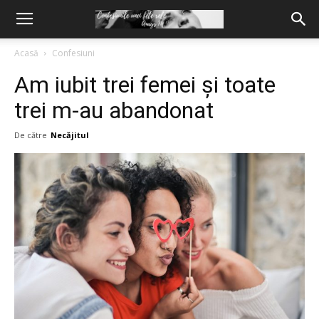
Acasă
Confesiuni
Am iubit trei femei și toate
trei m-au abandonat
De către
Necăjitul