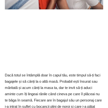
Dacă totul se întâmplă doar în capul tău, este timpul să-ți faci
bagajele și să cânți la o altă masă. Probabil ești însurat sau
măritată și acum cânți la masa ta, dar te invit să-ți aduci
aminte cum îți lingeai rănile când cineva pe care îl plăceai nu
te băga în seamă. Fiecare are în bagajul său un personaj care
i-a intrat în suflet cu bocancii plini de noroi și care i-a pătat