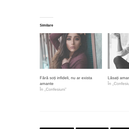
Similare
Fără soți infideli, nu ar exista
Lăsați aman
amante
În „Confesi
În „Confesiuni”