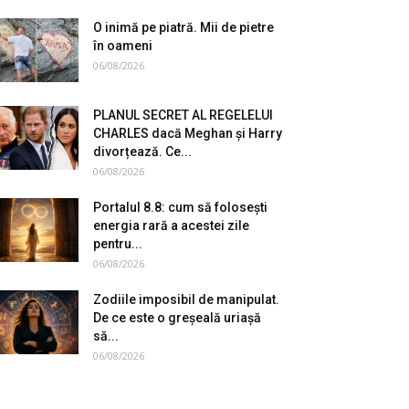
O inimă pe piatră. Mii de pietre
în oameni
06/08/2026
PLANUL SECRET AL REGELELUI
CHARLES dacă Meghan și Harry
divorțează. Ce...
06/08/2026
Portalul 8.8: cum să folosești
energia rară a acestei zile
pentru...
06/08/2026
Zodiile imposibil de manipulat.
De ce este o greșeală uriașă
să...
06/08/2026