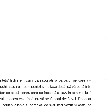
eți? Indiferent cum vă raportați la bărbatul pe care vi-l
deschis sau nu – este penibil și nu face decât să vă pună într-
tător de sculă pentru care se face atâta caz. În schimb, lui îi
cul. În acest caz, însă, nu vă scufundați decât voi. Da, doar
 – inclusiv alianță și complot, că s-au mai văzut și astfel de