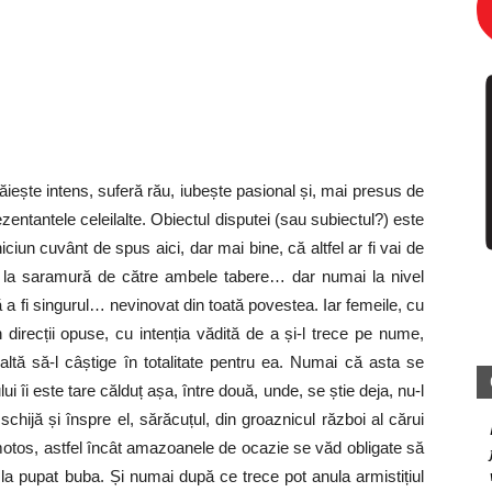
răiește intens, suferă rău, iubește pasional și, mai presus de
entantele celeilalte. Obiectul disputei (sau subiectul?) este
iciun cuvânt de spus aici, dar mai bine, că altfel ar fi vai de
poi la saramură de către ambele tabere… dar numai la nivel
ultă a fi singurul… nevinovat din toată povestea. Iar femeile, cu
în direcții opuse, cu intenția vădită de a și-l trece pe nume,
altă să-l câștige în totalitate pentru ea. Numai că asta se
 îi este tare călduț așa, între două, unde, se știe deja, nu-l
chijă și înspre el, sărăcuțul, din groaznicul război al cărui
motos, astfel încât amazoanele de ocazie se văd obligate să
a pupat buba. Și numai după ce trece pot anula armistițiul