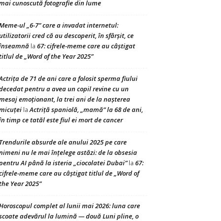
mai cunoscută fotografie din lume
Meme-ul „6-7” care a invadat internetul:
utilizatorii cred că au descoperit, în sfârșit, ce
înseamnă
67: cifrele-meme care au câștigat
la
titlul de „Word of the Year 2025”
Actrița de 71 de ani care a folosit sperma fiului
decedat pentru a avea un copil revine cu un
mesaj emoționant, la trei ani de la nașterea
micuței
Actriță spaniolă, „mamă” la 68 de ani,
la
în timp ce tatăl este fiul ei mort de cancer
Trendurile absurde ale anului 2025 pe care
nimeni nu le mai înțelege astăzi: de la obsesia
pentru AI până la isteria „ciocolatei Dubai”
67:
la
cifrele-meme care au câștigat titlul de „Word of
the Year 2025”
Horoscopul complet al lunii mai 2026: luna care
scoate adevărul la lumină — două Luni pline, o