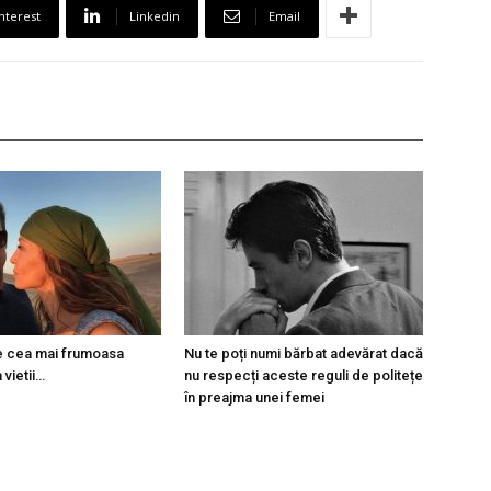
nterest
Linkedin
Email
 e cea mai frumoasa
Nu te poți numi bărbat adevărat dacă
 vietii…
nu respecți aceste reguli de politețe
în preajma unei femei