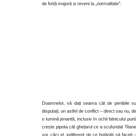
de forță majoră și reveni la „normalitate”.
Doamnelor, vă dați seama cât de penibile sunt
disputați, un astfel de conflict – direct sau nu, 
o lumină jenantă, inclusiv în ochii falnicului pur
crește pipota cât ghețarul ce a scufundat Titani
voi, căci el, indiferent de ce hotărâți să faceți