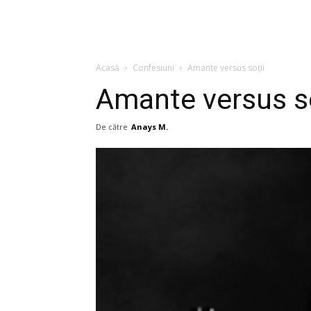
Acasă
Confesiuni
Amante versus soții
Amante versus so
De către
Anays M.