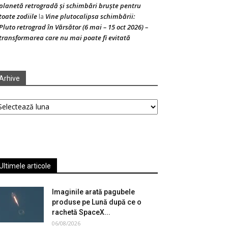
planetă retrogradă și schimbări bruște pentru
toate zodiile
Vine plutocalipsa schimbării:
la
Pluto retrograd în Vărsător (6 mai – 15 oct 2026) –
transformarea care nu mai poate fi evitată
Arhive
hive
Ultimele articole
Imaginile arată pagubele
produse pe Lună după ce o
rachetă SpaceX...
06/08/2026