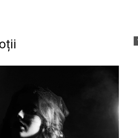
fete
ții
rele