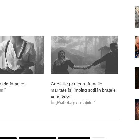
tele în pace!
Greșelile prin care femeile
uni”
măritate își împing soții în brațele
amantelor
În „Psihologia relațiilor”