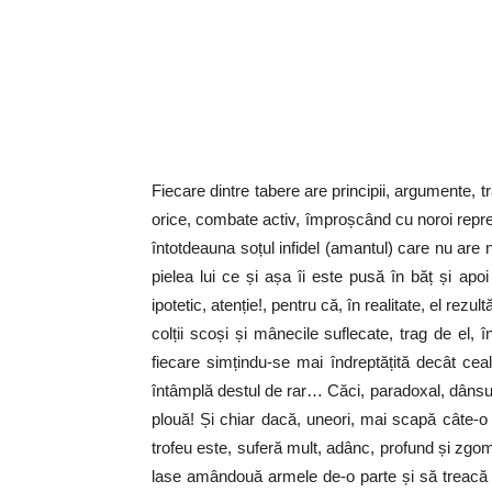
Fiecare dintre tabere are principii, argumente, t
orice, combate activ, împroșcând cu noroi reprez
întotdeauna soțul infidel (amantul) care nu are n
pielea lui ce și așa îi este pusă în băț și a
ipotetic, atenție!, pentru că, în realitate, el rez
colții scoși și mânecile suflecate, trag de el, 
fiecare simțindu-se mai îndreptățită decât ceal
întâmplă destul de rar… Căci, paradoxal, dânsului
plouă! Și chiar dacă, uneori, mai scapă câte-o s
trofeu este, suferă mult, adânc, profund și zgo
lase amândouă armele de-o parte și să treacă l