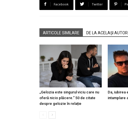
Facebook
Twitter
Pi
ARTICOLE SIMILARE
DE LA ACELAȘI AUTOR
„Gelozia este singurul viciu care nu
Da, iubirea
oferă nicio plăcere.” 50 de citate
intamplare a
despre gelozie în relație