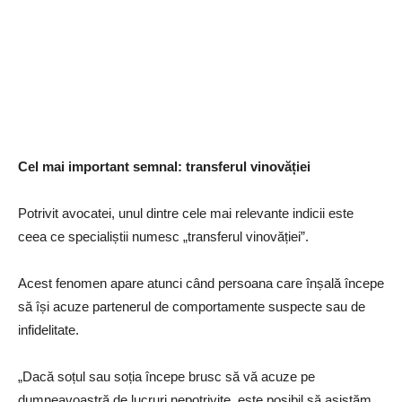
Cel mai important semnal: transferul vinovăției
Potrivit avocatei, unul dintre cele mai relevante indicii este
ceea ce specialiștii numesc „transferul vinovăției”.
Acest fenomen apare atunci când persoana care înșală începe
să își acuze partenerul de comportamente suspecte sau de
infidelitate.
„Dacă soțul sau soția începe brusc să vă acuze pe
dumneavoastră de lucruri nepotrivite, este posibil să asistăm