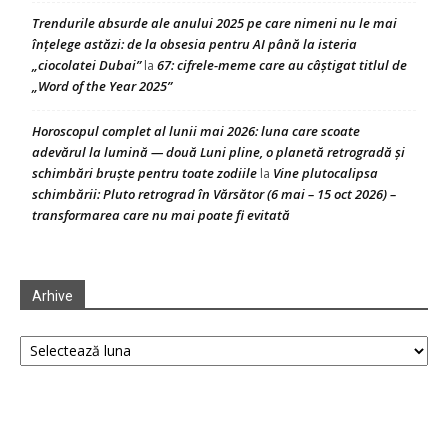
Trendurile absurde ale anului 2025 pe care nimeni nu le mai
înțelege astăzi: de la obsesia pentru AI până la isteria
„ciocolatei Dubai”
67: cifrele-meme care au câștigat titlul de
la
„Word of the Year 2025”
Horoscopul complet al lunii mai 2026: luna care scoate
adevărul la lumină — două Luni pline, o planetă retrogradă și
schimbări bruște pentru toate zodiile
Vine plutocalipsa
la
schimbării: Pluto retrograd în Vărsător (6 mai – 15 oct 2026) –
transformarea care nu mai poate fi evitată
Arhive
Arhive