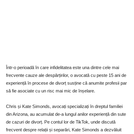
Într-o perioadă în care infidelitatea este una dintre cele mai
frecvente cauze ale despărțirilor, o avocată cu peste 15 ani de
experiență în procese de divorț susține că anumite profesii par
să fie asociate cu un risc mai mic de înșelare.
Chris și Kate Simonds, avocați specializați în dreptul familiei
din Arizona, au acumulat de-a lungul anilor experiență din sute
de cazuri de divorț. Pe contul lor de TikTok, unde discută
frecvent despre relații și separări, Kate Simonds a dezvăluit