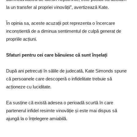
la un transfer al propriei vinovății”, avertizează Kate.
În opinia sa, aceste acuzații pot reprezenta o încercare
inconștientă de a diminua sentimentul de culpă generat de
propriile acțiuni.
Sfaturi pentru cei care bănuiesc că sunt înșelați
După ani petrecuți în sălile de judecată, Kate Simonds spune
că persoanele care descoperă o infidelitate trebuie să
acționeze cu luciditate.
Ea susține că există adesea o perioadă scurtă în care
partenerul infidel resimte vinovăție și este mai dispus să
ajungă la o înțelegere amiabilă.