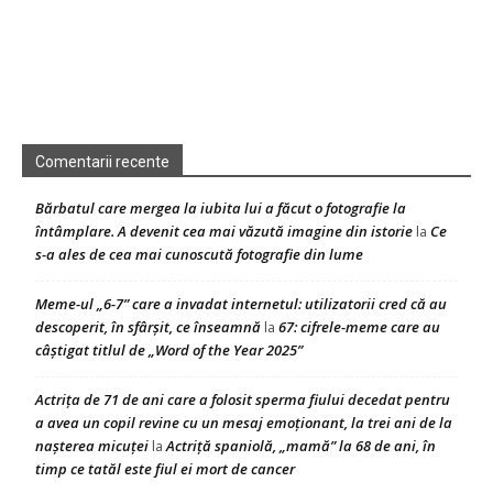
Comentarii recente
Bărbatul care mergea la iubita lui a făcut o fotografie la
întâmplare. A devenit cea mai văzută imagine din istorie
Ce
la
s-a ales de cea mai cunoscută fotografie din lume
Meme-ul „6-7” care a invadat internetul: utilizatorii cred că au
descoperit, în sfârșit, ce înseamnă
67: cifrele-meme care au
la
câștigat titlul de „Word of the Year 2025”
Actrița de 71 de ani care a folosit sperma fiului decedat pentru
a avea un copil revine cu un mesaj emoționant, la trei ani de la
nașterea micuței
Actriță spaniolă, „mamă” la 68 de ani, în
la
timp ce tatăl este fiul ei mort de cancer