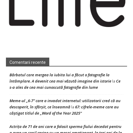
Comentarii recente
Bărbatul care mergea la iubita lui a făcut o fotografie la
întâmplare. A devenit cea mai văzută imagine din istorie
Ce
la
s-a ales de cea mai cunoscută fotografie din lume
Meme-ul „6-7” care a invadat internetul: utilizatorii cred că au
descoperit, în sfârșit, ce înseamnă
67: cifrele-meme care au
la
câștigat titlul de „Word of the Year 2025”
Actrița de 71 de ani care a folosit sperma fiului decedat pentru
a avea un copil revine cu un mesaj emoționant, la trei ani de la