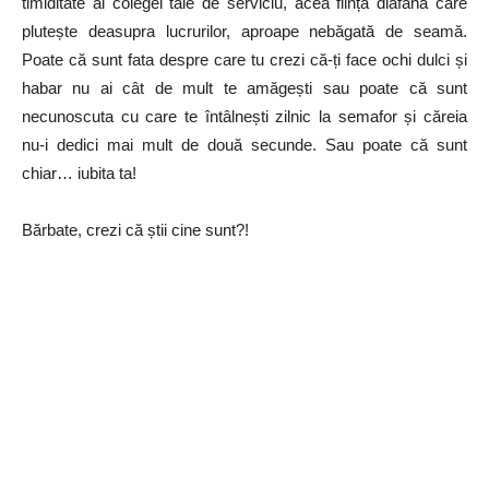
timiditate al colegei tale de serviciu, acea ființă diafană care
plutește deasupra lucrurilor, aproape nebăgată de seamă.
Poate că sunt fata despre care tu crezi că-ți face ochi dulci și
habar nu ai cât de mult te amăgești sau poate că sunt
necunoscuta cu care te întâlnești zilnic la semafor și căreia
nu-i dedici mai mult de două secunde. Sau poate că sunt
chiar… iubita ta!
Bărbate, crezi că știi cine sunt?!