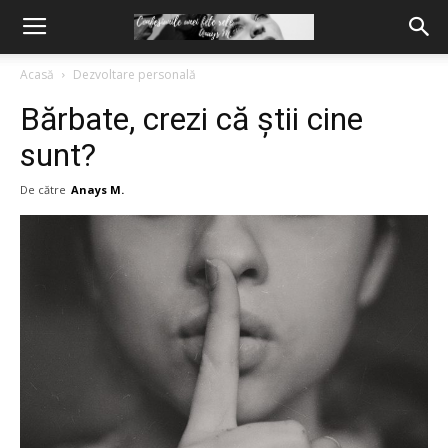
Acasă
Dezvoltare personală
Bărbate, crezi că știi cine
sunt?
De către
Anays M.