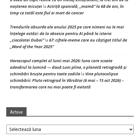
nașterea micuței
Actriță spaniolă, „mamă” la 68 de ani, în
la
timp ce tatăl este fiul ei mort de cancer
Trendurile absurde ale anului 2025 pe care nimeni nu le mai
înțelege astăzi: de la obsesia pentru AI până la isteria
„ciocolatei Dubai”
67: cifrele-meme care au câștigat titlul de
la
„Word of the Year 2025”
Horoscopul complet al lunii mai 2026: luna care scoate
adevărul la lumină — două Luni pline, o planetă retrogradă și
schimbări bruște pentru toate zodiile
Vine plutocalipsa
la
schimbării: Pluto retrograd în Vărsător (6 mai – 15 oct 2026) –
transformarea care nu mai poate fi evitată
Arhive
Arhive