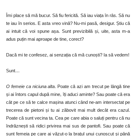
Îmi place să mă bucur. Să fiu fericită. Să iau viața în râs. Să nu
te iau în serios. E asta vreo vină? Nu-mi pasă, desigur. Știu că
ai intuit că voi spune așa. Sunt previzibilă și, uite, asta m-a
adus puțin mai aproape de tine, corect?
Dacă mi te confesez, ai senzația că mă cunoști? Ia să vedem!
Sunt…
O femeie ca niciuna alta
. Poate că azi am trecut pe lângă tine
și ai întors capul după mine, îți aduci aminte? Sau poate că era
cât pe ce să te calce mașina atunci când ne-am intersectat pe
trecerea de pietoni și tu ai zăbovit mai mult decât era cazul.
Poate că sunt vecina ta. Cea pe care abia o saluți pentru că nu
îndrăznești să ridici privirea mai sus de pantofi. Sau poate că
sunt femeia pe care ai văzut-o la brațul unui cunoscut și până