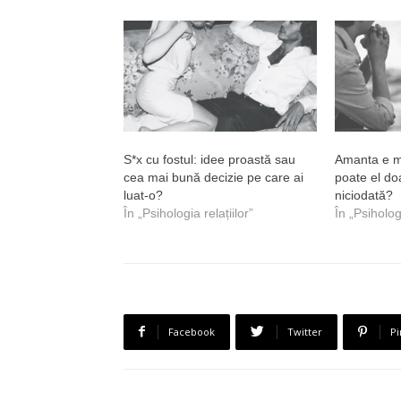
S*x cu fostul: idee proastă sau
Amanta e m
cea mai bună decizie pe care ai
poate el do
luat-o?
niciodată?
În „Psihologia relațiilor”
În „Psihologi
Facebook
Twitter
Pi