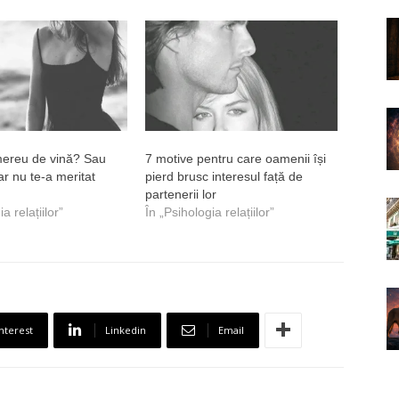
ereu de vină? Sau
7 motive pentru care oamenii își
ar nu te-a meritat
pierd brusc interesul față de
partenerii lor
a relațiilor”
În „Psihologia relațiilor”
nterest
Linkedin
Email