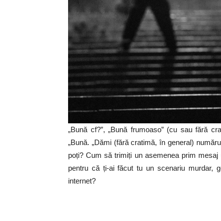
„Bună cf?”, „Bună frumoaso” (cu sau fără crat
„Bună. „Dămi (fără cratimă, în general) numărul
poți? Cum să trimiți un asemenea prim mesaj u
pentru că ți-ai făcut tu un scenariu murdar, g
internet?