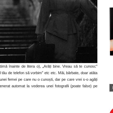
imă înainte de litera o), „Arăți bine. Vreau să te cunosc”
 tău de telefon să vorbim” etc etc. Măi, bărbate, doar atâta
nei femei pe care nu o cunoști, dar pe care vrei s-o agăți
enerat automat la vederea unei fotografii (poate false) pe