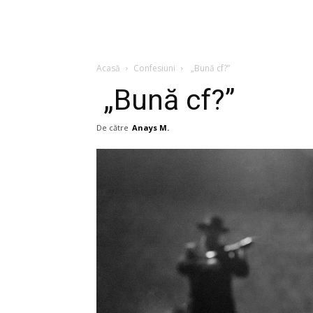
Acasă
Confesiuni
„Bună cf?”
„Bună cf?”
De către
Anays M.