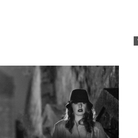
fete
rele