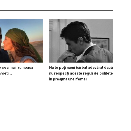
 e cea mai frumoasa
Nu te poți numi bărbat adevărat dacă
 vietii…
nu respecți aceste reguli de politețe
în preajma unei femei