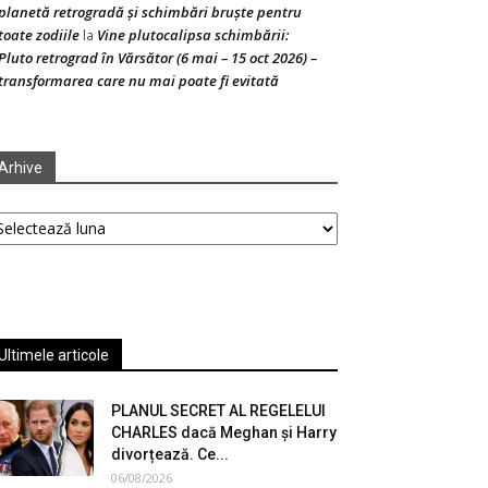
planetă retrogradă și schimbări bruște pentru
toate zodiile
Vine plutocalipsa schimbării:
la
Pluto retrograd în Vărsător (6 mai – 15 oct 2026) –
transformarea care nu mai poate fi evitată
Arhive
hive
Ultimele articole
PLANUL SECRET AL REGELELUI
CHARLES dacă Meghan și Harry
divorțează. Ce...
06/08/2026