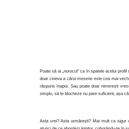
Poate să ai „norocul” ca în spatele acelui profil 
doar cineva a cărui meserie este cea mai veche 
răspuns înapoi. Sau poate doar nimerești vreo
simplu, să te blocheze nu pare suficient, așa că, 
Asta vrei? Asta urmărești? Mai mult ca sigur c
atunci de ce abordezi jignitor, coborându-te în sub