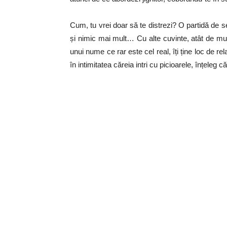
Cum, tu vrei doar să te distrezi? O partidă de se
și nimic mai mult… Cu alte cuvinte, atât de mult
unui nume ce rar este cel real, îți ține loc de r
în intimitatea căreia intri cu picioarele, înțeleg c