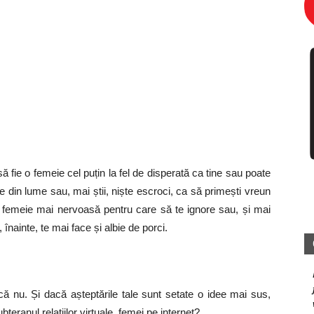
să fie o femeie cel puțin la fel de disperată ca tine sau poate
din lume sau, mai știi, niște escroci, ca să primești vreun
 femeie mai nervoasă pentru care să te ignore sau, și mai
înainte, te mai face și albie de porci.
ă nu. Și dacă așteptările tale sunt setate o idee mai sus,
teranul relațiilor virtuale, femei pe internet?