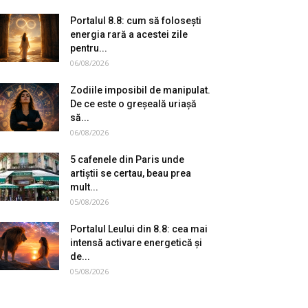
Portalul 8.8: cum să folosești
energia rară a acestei zile
pentru...
06/08/2026
Zodiile imposibil de manipulat.
De ce este o greșeală uriașă
să...
06/08/2026
5 cafenele din Paris unde
artiștii se certau, beau prea
mult...
05/08/2026
Portalul Leului din 8.8: cea mai
intensă activare energetică și
de...
05/08/2026