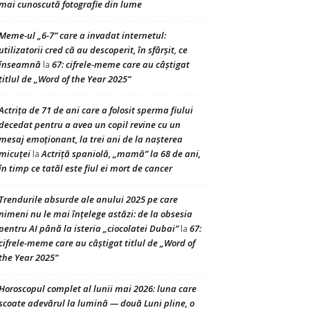
mai cunoscută fotografie din lume
Meme-ul „6-7” care a invadat internetul:
utilizatorii cred că au descoperit, în sfârșit, ce
înseamnă
67: cifrele-meme care au câștigat
la
titlul de „Word of the Year 2025”
Actrița de 71 de ani care a folosit sperma fiului
decedat pentru a avea un copil revine cu un
mesaj emoționant, la trei ani de la nașterea
micuței
Actriță spaniolă, „mamă” la 68 de ani,
la
în timp ce tatăl este fiul ei mort de cancer
Trendurile absurde ale anului 2025 pe care
nimeni nu le mai înțelege astăzi: de la obsesia
pentru AI până la isteria „ciocolatei Dubai”
67:
la
cifrele-meme care au câștigat titlul de „Word of
the Year 2025”
Horoscopul complet al lunii mai 2026: luna care
scoate adevărul la lumină — două Luni pline, o