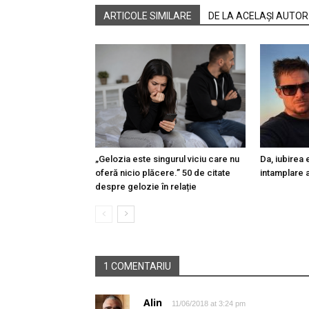
ARTICOLE SIMILARE
DE LA ACELAȘI AUTOR
„Gelozia este singurul viciu care nu
Da, iubirea
oferă nicio plăcere.” 50 de citate
intamplare a
despre gelozie în relație
1 COMENTARIU
Alin
11/06/2018 at 3:24 pm