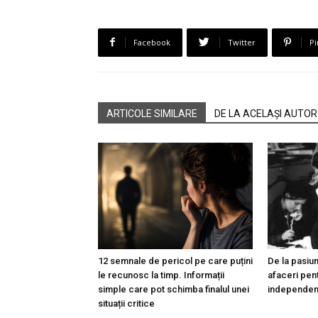
Facebook
Twitter
Pi
ARTICOLE SIMILARE
DE LA ACELAȘI AUTOR
12 semnale de pericol pe care puțini
De la pasiun
le recunosc la timp. Informații
afaceri pen
simple care pot schimba finalul unei
independenț
situații critice