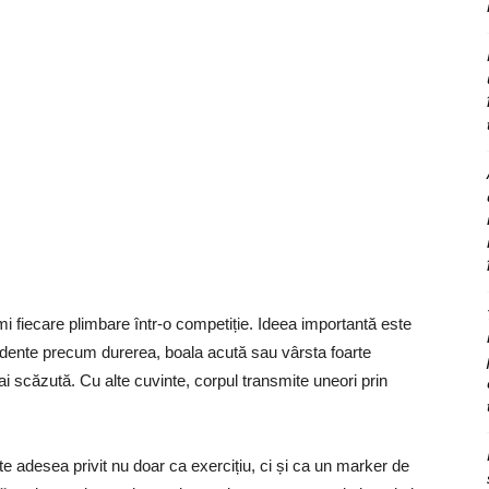
i fiecare plimbare într-o competiție. Ideea importantă este
evidente precum durerea, boala acută sau vârsta foarte
ai scăzută. Cu alte cuvinte, corpul transmite uneori prin
te adesea privit nu doar ca exercițiu, ci și ca un marker de