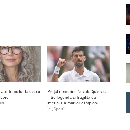
ani, femeilor le dispar
Prețul nemuririi: Novak Djokovic,
 bord
între legendă și fragilitatea
uni”
invizibilă a marilor campioni
În „Sport”