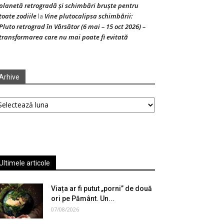
planetă retrogradă și schimbări bruște pentru
toate zodiile
Vine plutocalipsa schimbării:
la
Pluto retrograd în Vărsător (6 mai – 15 oct 2026) –
transformarea care nu mai poate fi evitată
Arhive
hive
Ultimele articole
Viața ar fi putut „porni” de două
ori pe Pământ. Un...
07/08/2026