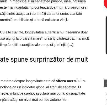
mult. În medicină și în sănătatea publică, însă, noțiunea
este mai nuanțată: nu contează doar numărul anilor, ci și
câți dintre acești ani sunt trăiți cu autonomie, claritate
mentală, mobilitate și o bună calitate a vieții.
Cu alte cuvinte, longevitatea autentică nu înseamnă doar
„să ajungi la o vârstă mare”, ci să îți păstrezi cât mai mult
timp funcțiile esențiale ale corpului și minții. (…)
oate spune surprinzător de mult
cercetarea despre longevitate este că
viteza mersului
nu
ncționa ca un indicator global al stării de sănătate. O
medie, o funcție cardiovasculară mai bună, o capacitate
 păstrată și un nivel mai bun de autonomie.