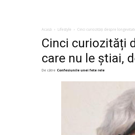
Acasă
Lifestyle
Cinci curiozități despre longevitate
Cinci curiozități
care nu le știai, d
De către
Confesiunile unei fete rele