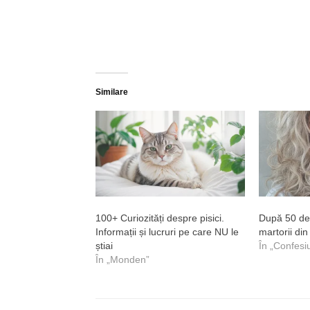
Similare
100+ Curiozități despre pisici.
După 50 de 
Informații și lucruri pe care NU le
martorii din
știai
În „Confesi
În „Monden”