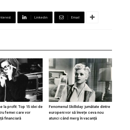
nterest
Linkedin
Email
e la profit: Top 15 idei de
Fenomenul Skilliday: jumătate dintre
tru femei care vor
europeni vor să învețe ceva nou
ă financiară
atunci când merg în vacanță