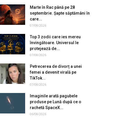
Marte în Rac până pe 28
septembrie. Șapte săptămâni în
care...
07/08/2026
Top 3 zodii care ies mereu
învingătoare. Universul le
protejează de...
07/08/2026
Petrecerea de divorț a unei
femei a devenit virală pe
TikTok...
07/08/2026
Imaginile arată pagubele
produse pe Lună după ce o
rachetă SpaceX...
06/08/2026