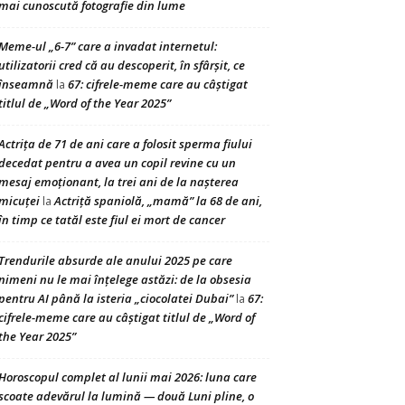
mai cunoscută fotografie din lume
Meme-ul „6-7” care a invadat internetul:
utilizatorii cred că au descoperit, în sfârșit, ce
înseamnă
67: cifrele-meme care au câștigat
la
titlul de „Word of the Year 2025”
Actrița de 71 de ani care a folosit sperma fiului
decedat pentru a avea un copil revine cu un
mesaj emoționant, la trei ani de la nașterea
micuței
Actriță spaniolă, „mamă” la 68 de ani,
la
în timp ce tatăl este fiul ei mort de cancer
Trendurile absurde ale anului 2025 pe care
nimeni nu le mai înțelege astăzi: de la obsesia
pentru AI până la isteria „ciocolatei Dubai”
67:
la
cifrele-meme care au câștigat titlul de „Word of
the Year 2025”
Horoscopul complet al lunii mai 2026: luna care
scoate adevărul la lumină — două Luni pline, o