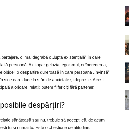
 partajare, ci mai degrabă o „luptă existențială” în care
alaltă persoană. Aici apar gelozia, egoismul, neîncrederea,
 de obicei, o despărțire dureroasă în care persoana „învinsă”
în sine care duce la stări de anxietate și depresie. Acest
ală a oricărei relații: putem fi fericiți fără partener.
posibile despărțiri?
o relație sănătoasă sau nu, trebuie să accepți că, de acum
ști tu și numai tu. Este o chestiune de atitudine.