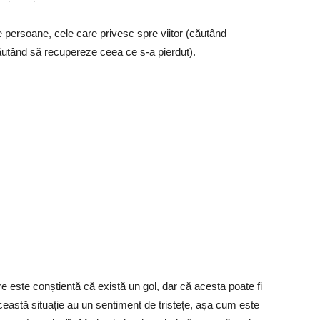
 de persoane, cele care privesc spre viitor (căutând
ăutând să recupereze ceea ce s-a pierdut).
 este conștientă că există un gol, dar că acesta poate fi
această situație au un sentiment de tristețe, așa cum este