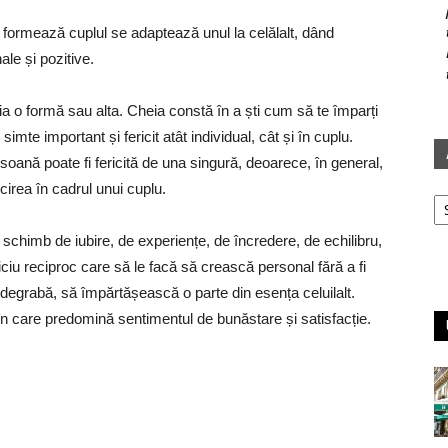
 formează cuplul se adaptează unul la celălalt, dând
le și pozitive.
ia o formă sau alta. Cheia constă în a ști cum să te împarți
 simte important și fericit atât individual, cât și în cuplu.
rsoană poate fi fericită de una singură, deoarece, în general,
cirea în cadrul unui cuplu.
Ar
 schimb de iubire, de experiențe, de încredere, de echilibru,
ciu reciproc care să le facă să crească personal fără a fi
ai degrabă, să împărtășească o parte din esența celuilalt.
, în care predomină sentimentul de bunăstare și satisfacție.