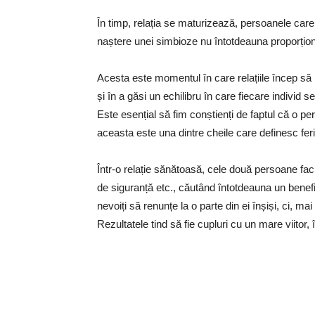
În timp, relația se maturizează, persoanele care
naștere unei simbioze nu întotdeauna proporționa
Acesta este momentul în care relațiile încep să 
și în a găsi un echilibru în care fiecare individ se
Este esențial să fim conștienți de faptul că o pe
aceasta este una dintre cheile care definesc feri
Într-o relație sănătoasă, cele două persoane fac
de siguranță etc., căutând întotdeauna un benefi
nevoiți să renunțe la o parte din ei înșiși, ci, m
Rezultatele tind să fie cupluri cu un mare viitor