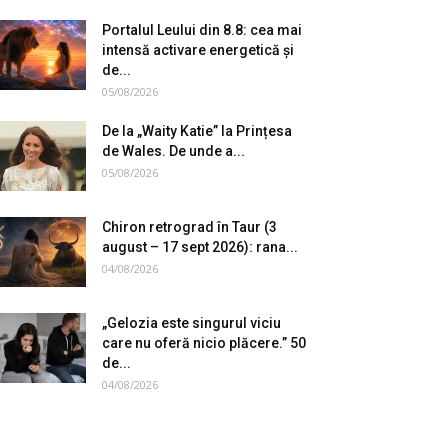
Portalul Leului din 8.8: cea mai
intensă activare energetică și
de...
05/08/2026
De la „Waity Katie” la Prințesa
de Wales. De unde a...
05/08/2026
Chiron retrograd în Taur (3
august – 17 sept 2026): rana...
04/08/2026
„Gelozia este singurul viciu
care nu oferă nicio plăcere.” 50
de...
04/08/2026