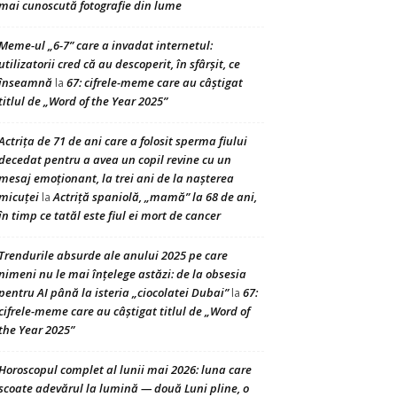
mai cunoscută fotografie din lume
Meme-ul „6-7” care a invadat internetul:
utilizatorii cred că au descoperit, în sfârșit, ce
înseamnă
67: cifrele-meme care au câștigat
la
titlul de „Word of the Year 2025”
Actrița de 71 de ani care a folosit sperma fiului
decedat pentru a avea un copil revine cu un
mesaj emoționant, la trei ani de la nașterea
micuței
Actriță spaniolă, „mamă” la 68 de ani,
la
în timp ce tatăl este fiul ei mort de cancer
Trendurile absurde ale anului 2025 pe care
nimeni nu le mai înțelege astăzi: de la obsesia
pentru AI până la isteria „ciocolatei Dubai”
67:
la
cifrele-meme care au câștigat titlul de „Word of
the Year 2025”
Horoscopul complet al lunii mai 2026: luna care
scoate adevărul la lumină — două Luni pline, o