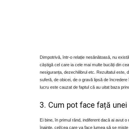
Dimpotrivă, într-o relație nesănătoasă, nu există
câștigă cel care ia cele mai multe bucăți din ce
nesiguranța, dezechilibrul etc. Rezultatul este,
suferă, de obicei, de o gravă lipsă de încredere 
lucru este cauzat de faptul că au uitat baza princip
3. Cum pot face față unei 
Ei bine, în primul rând, indiferent dacă ai avut 
înainte, cel/cea care va face lumea să se miște e