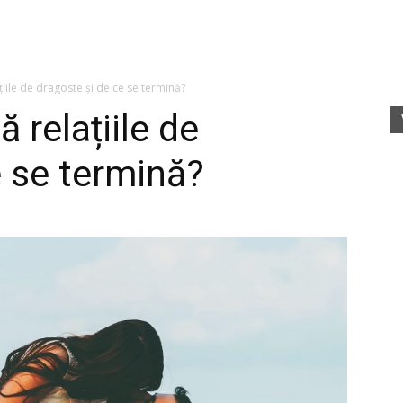
fete
iile de dragoste și de ce se termină?
 relațiile de
e se termină?
rele