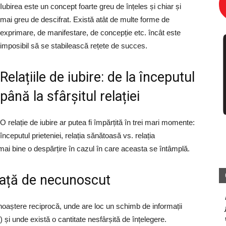
Iubirea este un concept foarte greu de înțeles și chiar și
mai greu de descifrat. Există atât de multe forme de
exprimare, de manifestare, de concepție etc. încât este
imposibil să se stabilească rețete de succes.
Relațiile de iubire: de la începutul
până la sfârșitul relației
O relație de iubire ar putea fi împărțită în trei mari momente:
începutul prieteniei, relația sănătoasă vs. relația
mai bine o despărțire în cazul în care aceasta se întâmplă.
 față de necunoscut
oaștere reciprocă, unde are loc un schimb de informații
) și unde există o cantitate nesfârșită de înțelegere.