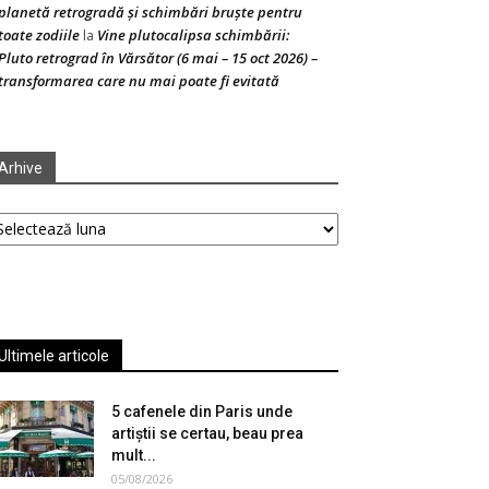
planetă retrogradă și schimbări bruște pentru
toate zodiile
Vine plutocalipsa schimbării:
la
Pluto retrograd în Vărsător (6 mai – 15 oct 2026) –
transformarea care nu mai poate fi evitată
Arhive
hive
Ultimele articole
5 cafenele din Paris unde
artiștii se certau, beau prea
mult...
05/08/2026