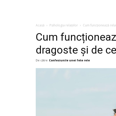
Acasă
Psihologia relațiilor
Cum funcționează relaț
Cum funcționează
dragoste și de c
De către
Confesiunile unei fete rele