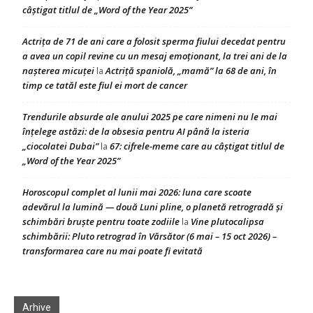
câștigat titlul de „Word of the Year 2025”
Actrița de 71 de ani care a folosit sperma fiului decedat pentru
a avea un copil revine cu un mesaj emoționant, la trei ani de la
nașterea micuței
Actriță spaniolă, „mamă” la 68 de ani, în
la
timp ce tatăl este fiul ei mort de cancer
Trendurile absurde ale anului 2025 pe care nimeni nu le mai
înțelege astăzi: de la obsesia pentru AI până la isteria
„ciocolatei Dubai”
67: cifrele-meme care au câștigat titlul de
la
„Word of the Year 2025”
Horoscopul complet al lunii mai 2026: luna care scoate
adevărul la lumină — două Luni pline, o planetă retrogradă și
schimbări bruște pentru toate zodiile
Vine plutocalipsa
la
schimbării: Pluto retrograd în Vărsător (6 mai – 15 oct 2026) –
transformarea care nu mai poate fi evitată
Arhive