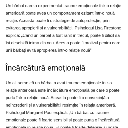
Un bărbat care a experimentat traume emoționale într-o relație
anterioară poate avea un comportament ezitant într-o nouă
relație. Aceasta poate fi o strategie de autoprotecție, prin
evitarea apropierii și a vulnerabilității. Psihologul Lisa Firestone
explică: „Când un bărbat a fost rănit în trecut, poate fi dificil să
își deschidă inima din nou. Acesta poate fi motivul pentru care
unii bărbați evită apropierea într-o relație nouă”.
Încărcătură emoțională
Un alt semn că un bărbat a avut traume emoționale într-o
relație anterioară este încărcătura emoțională pe care o poate
purta într-o relație nouă. Aceasta poate fi o consecință a
neîncrederii și a vulnerabilității resimțite în relația anterioară.
Psihologul Margaret Paul explică: „Un bărbat cu traume
emoționale poate fi foarte sensibil și poate purta o încărcătură
emoțională în relația nouă. El poate fi foarte defensiv și poate