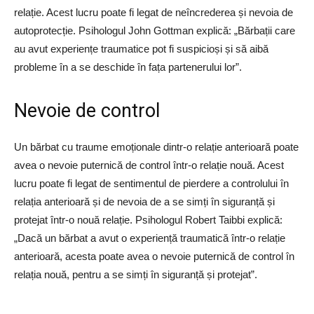
relație. Acest lucru poate fi legat de neîncrederea și nevoia de
autoprotecție. Psihologul John Gottman explică: „Bărbații care
au avut experiențe traumatice pot fi suspicioși și să aibă
probleme în a se deschide în fața partenerului lor”.
Nevoie de control
Un bărbat cu traume emoționale dintr-o relație anterioară poate
avea o nevoie puternică de control într-o relație nouă. Acest
lucru poate fi legat de sentimentul de pierdere a controlului în
relația anterioară și de nevoia de a se simți în siguranță și
protejat într-o nouă relație. Psihologul Robert Taibbi explică:
„Dacă un bărbat a avut o experiență traumatică într-o relație
anterioară, acesta poate avea o nevoie puternică de control în
relația nouă, pentru a se simți în siguranță și protejat”.