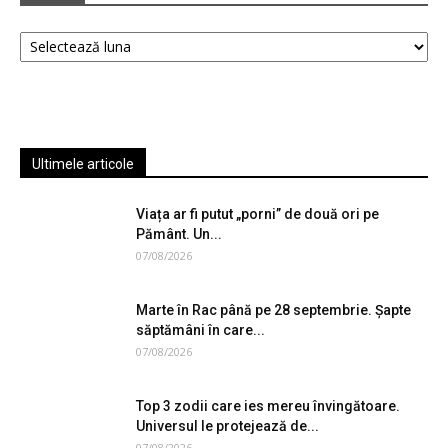
Arhive
Ultimele articole
Viața ar fi putut „porni” de două ori pe
Pământ. Un...
07/08/2026
Marte în Rac până pe 28 septembrie. Șapte
săptămâni în care...
07/08/2026
Top 3 zodii care ies mereu învingătoare.
Universul le protejează de...
07/08/2026