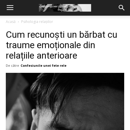
Acasă
Psihologia relațiilor
Cum recunoști un bărbat cu
traume emoționale din
relațiile anterioare
De către
Confesiunile unei fete rele