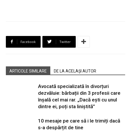
Facebook
Twitter
ARTICOLE SIMILARE
DE LA ACELAȘI AUTOR
Avocată specializată în divorțuri
dezvăluie: bărbații din 3 profesii care
înșală cel mai rar. „Dacă ești cu unul
dintre ei, poți sta liniștită”
10 mesaje pe care să i le trimiți dacă
s-a despărțit de tine