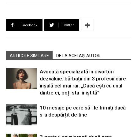
Facebook
Twitter
ARTICOLE SIMILARE
DE LA ACELAȘI AUTOR
Avocată specializată în divorțuri
dezvăluie: bărbații din 3 profesii care
înșală cel mai rar. „Dacă ești cu unul
dintre ei, poți sta liniștită”
10 mesaje pe care să i le trimiți dacă
s-a despărțit de tine