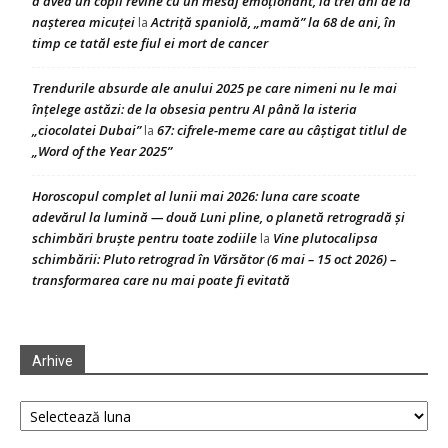
a avea un copil revine cu un mesaj emoționant, la trei ani de la
nașterea micuței
Actriță spaniolă, „mamă” la 68 de ani, în
la
timp ce tatăl este fiul ei mort de cancer
Trendurile absurde ale anului 2025 pe care nimeni nu le mai
înțelege astăzi: de la obsesia pentru AI până la isteria
„ciocolatei Dubai”
67: cifrele-meme care au câștigat titlul de
la
„Word of the Year 2025”
Horoscopul complet al lunii mai 2026: luna care scoate
adevărul la lumină — două Luni pline, o planetă retrogradă și
schimbări bruște pentru toate zodiile
Vine plutocalipsa
la
schimbării: Pluto retrograd în Vărsător (6 mai – 15 oct 2026) –
transformarea care nu mai poate fi evitată
Arhive
Arhive