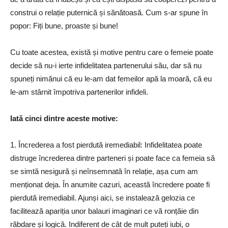
construi o relație puternică și sănătoasă. Cum s-ar spune în
popor: Fiți bune, proaste și bune!
Cu toate acestea, există și motive pentru care o femeie poate
decide să nu-i ierte infidelitatea partenerului său, dar să nu
spuneți nimănui că eu le-am dat femeilor apă la moară, că eu
le-am stârnit împotriva partenerilor infideli.
Iată cinci dintre aceste motive:
1. Încrederea a fost pierdută iremediabil: Infidelitatea poate
distruge încrederea dintre parteneri și poate face ca femeia să
se simtă nesigură și neînsemnată în relație, așa cum am
menționat deja. În anumite cazuri, această încredere poate fi
pierdută iremediabil. Ajunși aici, se instalează gelozia ce
facilitează apariția unor balauri imaginari ce vă ronțăie din
răbdare și logică. Indiferent de cât de mult puteți iubi, o