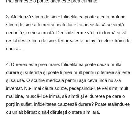
mai primește o porție, dacă este prea cuminte.
3. Afectează stima de sine: Infidelitatea poate afecta profund
stima de sine a femeii și poate face ca aceasta să se simtă
nedorită și neînsemnată. Deciziile ferme vă țin în formă și vă
restabilesc stima de sine. Iertarea este potrivită celor străini de
cauză…
4. Durerea este prea mare: Infidelitatea poate cauza multă
durere și suferință și poate fi prea mult pentru o femeie să ierte
și să uite. O scutire medicală pentru așa ceva încă nu s-a
inventat. Nu-i mai căuta scuze, pedepsindu-l, te vei simți mult
mai bine, mușcă-l de inimă, să simtă și el durerea pe care o
porți în suflet. Infidelitatea cauzează durere? Poate etalându-te
cu un alt bărbat o să-i dăruiești o stare similară.