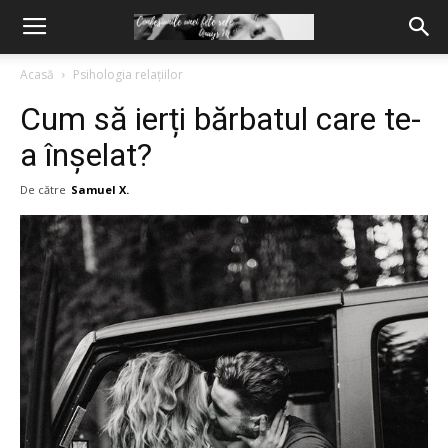
Acasă
Psihologia relațiilor
Cum să ierți bărbatul care te-
a înșelat?
De către
Samuel X.