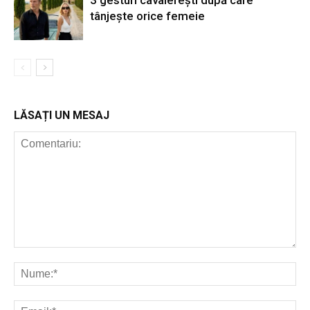
3 gesturi cavalerești după care
tânjește orice femeie
LĂSAȚI UN MESAJ