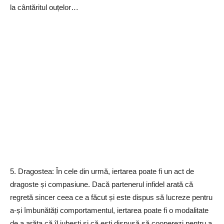
la cântăritul ouțelor…
5. Dragostea: În cele din urmă, iertarea poate fi un act de
dragoste și compasiune. Dacă partenerul infidel arată că
regretă sincer ceea ce a făcut și este dispus să lucreze pentru
a-și îmbunătăți comportamentul, iertarea poate fi o modalitate
de a arăta că îl iubești și că ești dispusă să cooperezi pentru a