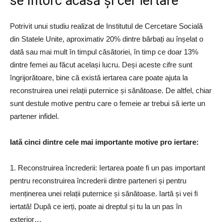
se întorc acasă și cer iertare
Potrivit unui studiu realizat de Institutul de Cercetare Socială
din Statele Unite, aproximativ 20% dintre bărbați au înșelat o
dată sau mai mult în timpul căsătoriei, în timp ce doar 13%
dintre femei au făcut același lucru. Deși aceste cifre sunt
îngrijorătoare, bine că există iertarea care poate ajuta la
reconstruirea unei relații puternice și sănătoase. De altfel, chiar
sunt destule motive pentru care o femeie ar trebui să ierte un
partener infidel.
Iată cinci dintre cele mai importante motive pro iertare:
1. Reconstruirea încrederii: Iertarea poate fi un pas important
pentru reconstruirea încrederii dintre parteneri și pentru
menținerea unei relații puternice și sănătoase. Iartă și vei fi
iertată! După ce ierți, poate ai dreptul și tu la un pas în
exterior…