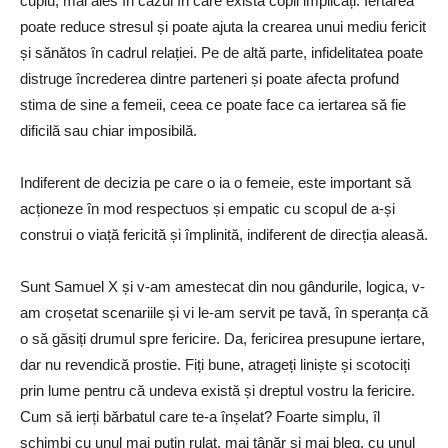
cuplu, mai ales în cazul în care există copii implicați. Iertarea
poate reduce stresul și poate ajuta la crearea unui mediu fericit
și sănătos în cadrul relației. Pe de altă parte, infidelitatea poate
distruge încrederea dintre parteneri și poate afecta profund
stima de sine a femeii, ceea ce poate face ca iertarea să fie
dificilă sau chiar imposibilă.
Indiferent de decizia pe care o ia o femeie, este important să
acționeze în mod respectuos și empatic cu scopul de a-și
construi o viață fericită și împlinită, indiferent de direcția aleasă.
Sunt Samuel X și v-am amestecat din nou gândurile, logica, v-
am croșetat scenariile și vi le-am servit pe tavă, în speranța că
o să găsiți drumul spre fericire. Da, fericirea presupune iertare,
dar nu revendică prostie. Fiți bune, atrageți liniște și scotociți
prin lume pentru că undeva există și dreptul vostru la fericire.
Cum să ierți bărbatul care te-a înșelat? Foarte simplu, îl
schimbi cu unul mai puțin rulat, mai tânăr și mai bleg, cu unul