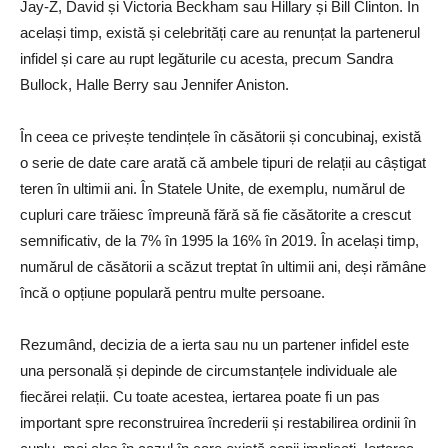
Jay-Z, David și Victoria Beckham sau Hillary și Bill Clinton. În
același timp, există și celebrități care au renunțat la partenerul
infidel și care au rupt legăturile cu acesta, precum Sandra
Bullock, Halle Berry sau Jennifer Aniston.
În ceea ce privește tendințele în căsătorii și concubinaj, există
o serie de date care arată că ambele tipuri de relații au câștigat
teren în ultimii ani. În Statele Unite, de exemplu, numărul de
cupluri care trăiesc împreună fără să fie căsătorite a crescut
semnificativ, de la 7% în 1995 la 16% în 2019. În același timp,
numărul de căsătorii a scăzut treptat în ultimii ani, deși rămâne
încă o opțiune populară pentru multe persoane.
Rezumând, decizia de a ierta sau nu un partener infidel este
una personală și depinde de circumstanțele individuale ale
fiecărei relații. Cu toate acestea, iertarea poate fi un pas
important spre reconstruirea încrederii și restabilirea ordinii în