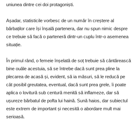
uniunea dintre cei doi protagoniști.
Așadar, statisticile vorbesc de un număr în creștere al
bărbaților care își înșală partenera, dar nu spun nimic despre
ce trebuie să facă o parteneră dintr-un cuplu într-o asemenea
situație.
În primul rând, o femeie înșelată de soț trebuie să cântărească
bine ouăle acestuia, să se întrebe dacă sunt prea pline la
plecarea de acasă și, evident, să ia măsuri, să le reducă pe
cât posibil greutatea, eventual, dacă sunt prea grele, îi poate
aplica o lovitură sub centură menită să inflameze, dar să
ușureze bărbatul de pofta lui haină. Sună haios, dar subiectul
este extrem de important și necesită o abordare mult mai
serioasă.