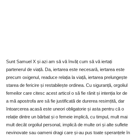
Sunt Samuel X și azi am să vă învăț cum să vă iertați
partenerul de viață. Da, iertarea este necesară, iertarea este
precum oxigenul, readuce relația la viață, iertarea prelungește
starea de fericire și restabilește ordinea. Cu siguranță, orgoliul
femeilor care citesc acest articol o să fie rănit și intenția lor de
a mă apostrofa are să fie justificată de durerea resimțită, dar
întoarcerea acasă este uneori obligatorie și asta pentru că o
relație dintre un bărbat și o femeie implică, cu timpul, mult mai
mult decât orgoliul personal, implică de multe ori și alte suflete
nevinovate sau oameni dragi care și-au pus toate speranțele în