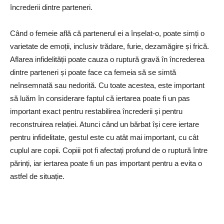
încrederii dintre parteneri.
Când o femeie află că partenerul ei a înșelat-o, poate simți o
varietate de emoții, inclusiv trădare, furie, dezamăgire și frică.
Aflarea infidelității poate cauza o ruptură gravă în încrederea
dintre parteneri și poate face ca femeia să se simtă
neînsemnată sau nedorită. Cu toate acestea, este important
să luăm în considerare faptul că iertarea poate fi un pas
important exact pentru restabilirea încrederii și pentru
reconstruirea relației. Atunci când un bărbat își cere iertare
pentru infidelitate, gestul este cu atât mai important, cu cât
cuplul are copii. Copiii pot fi afectați profund de o ruptură între
părinți, iar iertarea poate fi un pas important pentru a evita o
astfel de situație.