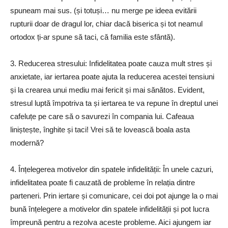
spuneam mai sus. (și totuși… nu merge pe ideea evitării
rupturii doar de dragul lor, chiar dacă biserica și tot neamul
ortodox ți-ar spune să taci, că familia este sfântă).
3. Reducerea stresului: Infidelitatea poate cauza mult stres și
anxietate, iar iertarea poate ajuta la reducerea acestei tensiuni
și la crearea unui mediu mai fericit și mai sănătos. Evident,
stresul luptă împotriva ta și iertarea te va repune în dreptul unei
cafeluțe pe care să o savurezi în compania lui. Cafeaua
liniștește, înghite și taci! Vrei să te lovească boala asta
modernă?
4. Înțelegerea motivelor din spatele infidelității: În unele cazuri,
infidelitatea poate fi cauzată de probleme în relația dintre
parteneri. Prin iertare și comunicare, cei doi pot ajunge la o mai
bună înțelegere a motivelor din spatele infidelității și pot lucra
împreună pentru a rezolva aceste probleme. Aici ajungem iar