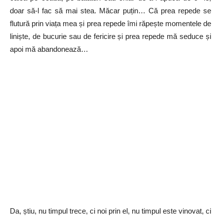
doar să-l fac să mai stea. Măcar puțin… Că prea repede se
flutură prin viața mea și prea repede îmi răpește momentele de
liniște, de bucurie sau de fericire și prea repede mă seduce și
apoi mă abandonează…
Da, știu, nu timpul trece, ci noi prin el, nu timpul este vinovat, ci