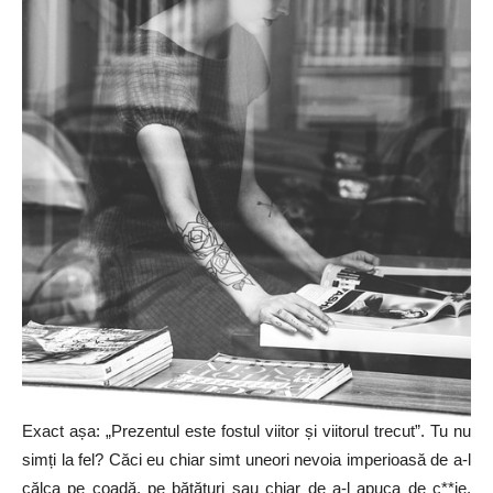
Exact așa: „Prezentul este fostul viitor și viitorul trecut”. Tu nu
simți la fel? Căci eu chiar simt uneori nevoia imperioasă de a-l
călca pe coadă, pe bătături sau chiar de a-l apuca de c**ie,