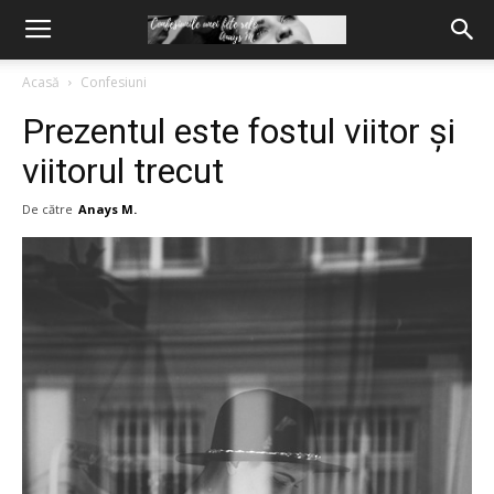
Acasă
Confesiuni
Prezentul este fostul viitor și
viitorul trecut
De către
Anays M.