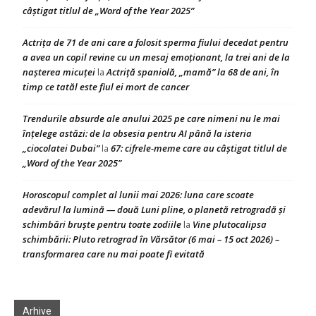
câștigat titlul de „Word of the Year 2025”
Actrița de 71 de ani care a folosit sperma fiului decedat pentru
a avea un copil revine cu un mesaj emoționant, la trei ani de la
nașterea micuței
Actriță spaniolă, „mamă” la 68 de ani, în
la
timp ce tatăl este fiul ei mort de cancer
Trendurile absurde ale anului 2025 pe care nimeni nu le mai
înțelege astăzi: de la obsesia pentru AI până la isteria
„ciocolatei Dubai”
67: cifrele-meme care au câștigat titlul de
la
„Word of the Year 2025”
Horoscopul complet al lunii mai 2026: luna care scoate
adevărul la lumină — două Luni pline, o planetă retrogradă și
schimbări bruște pentru toate zodiile
Vine plutocalipsa
la
schimbării: Pluto retrograd în Vărsător (6 mai – 15 oct 2026) –
transformarea care nu mai poate fi evitată
Arhive