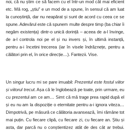
noi, că nu știm ce să facem cu el într-un mod cât mai eficient
etc. Mă rog, „știu” e un mod de a spune, în sensul că am luat
la cunoștință, dar nu neapărat și sunt de acord cu ceea ce se
spune. Adevărul este că spunem multe despre timp (ba chiar îi
negăm existența) dintr-o unică dorință – aceea de a-l învinge,
de a-l controla noi pe el și nu invers și, în ultimă instanță,
pentru a-i încetini trecerea (iar în visele îndrăznețe, pentru a
călători prin el, în orice direcție…). Fantezii. Vise.
Un singur lucru mi se pare imuabil:
Prezentul este fostul viitor
și viitorul trecut
. Așa că le înglobează pe toate, prin urmare, eu
cu prezentul am ce am… Simt că mă trage prea rapid după el
și eu nu am la dispoziție o eternitate pentru a-i ignora viteza…
Dimpotrivă, pe măsură ce călătoria avansează, îmi rămâne tot
mai puțin. Cu fiecare clipă, cu fiecare zi, cu fiecare an. Știu și
asta, dar parcă nu o conștientizez atât de des cât ar trebui.