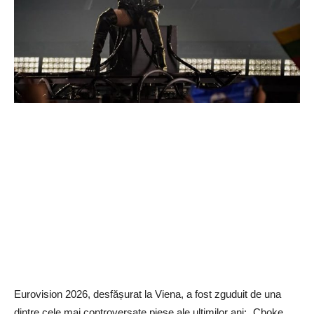
Eurovision 2026, desfășurat la Viena, a fost zguduit de una
dintre cele mai controversate piese ale ultimilor ani: „Choke