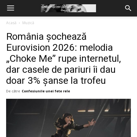
Acasă
Muzică
România șochează
Eurovision 2026: melodia
„Choke Me” rupe internetul,
dar casele de pariuri îi dau
doar 3% șanse la trofeu
De către
Confesiunile unei fete rele