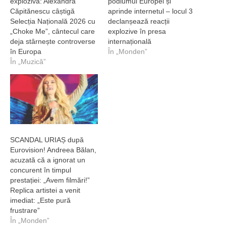
explozivă: Alexandra
podiumul Europei și
Căpitănescu câștigă
aprinde internetul – locul 3
Selecția Națională 2026 cu
declanșează reacții
„Choke Me”, cântecul care
explozive în presa
deja stârnește controverse
internațională
în Europa
În „Monden”
În „Muzică”
SCANDAL URIAȘ după
Eurovision! Andreea Bălan,
acuzată că a ignorat un
concurent în timpul
prestației: „Avem filmări!”
Replica artistei a venit
imediat: „Este pură
frustrare”
În „Monden”