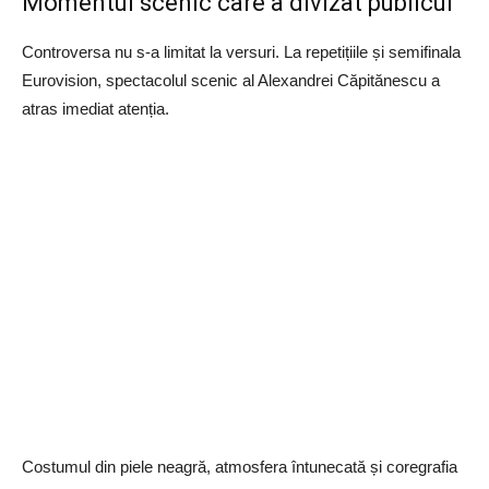
Momentul scenic care a divizat publicul
Controversa nu s-a limitat la versuri. La repetițiile și semifinala
Eurovision, spectacolul scenic al Alexandrei Căpitănescu a
atras imediat atenția.
Costumul din piele neagră, atmosfera întunecată și coregrafia