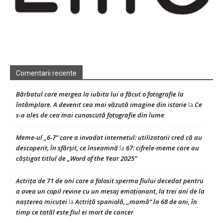
Comentarii recente
Bărbatul care mergea la iubita lui a făcut o fotografie la
întâmplare. A devenit cea mai văzută imagine din istorie
Ce
la
s-a ales de cea mai cunoscută fotografie din lume
Meme-ul „6-7” care a invadat internetul: utilizatorii cred că au
descoperit, în sfârșit, ce înseamnă
67: cifrele-meme care au
la
câștigat titlul de „Word of the Year 2025”
Actrița de 71 de ani care a folosit sperma fiului decedat pentru
a avea un copil revine cu un mesaj emoționant, la trei ani de la
nașterea micuței
Actriță spaniolă, „mamă” la 68 de ani, în
la
timp ce tatăl este fiul ei mort de cancer