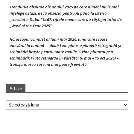
Trendurile absurde ale anului 2025 pe care nimeni nu le mai
înțelege astăzi: de la obsesia pentru AI până la isteria
„ciocolatei Dubai”
67: cifrele-meme care au câștigat titlul de
la
„Word of the Year 2025”
Horoscopul complet al lunii mai 2026: luna care scoate
adevărul la lumină — două Luni pline, o planetă retrogradă și
schimbări bruște pentru toate zodiile
Vine plutocalipsa
la
schimbării: Pluto retrograd în Vărsător (6 mai – 15 oct 2026) –
transformarea care nu mai poate fi evitată
Arhive
Arhive