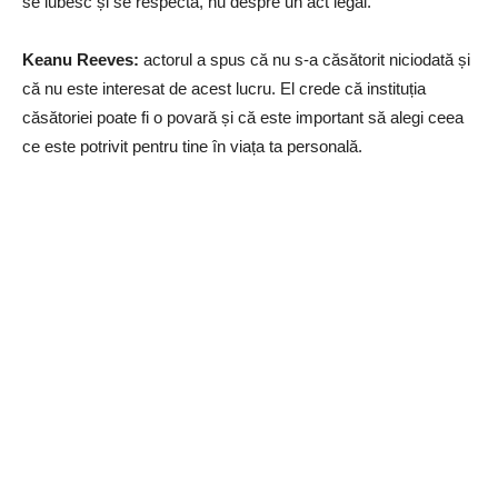
se iubesc și se respectă, nu despre un act legal.
Keanu Reeves:
actorul a spus că nu s-a căsătorit niciodată și
că nu este interesat de acest lucru. El crede că instituția
căsătoriei poate fi o povară și că este important să alegi ceea
ce este potrivit pentru tine în viața ta personală.