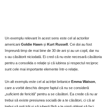
Un exemplu relevant în acest sens este cel al actorilor
americani
Goldie Hawn
și
Kurt Russell
. Cei doi au fost
împreună timp de mai bine de 30 de ani și au un copil, dar nu
s-au căsătorit niciodată. Ei cred că nu este necesară căsătoria
pentru a consolida o relație și că iubirea și respectul reciproc
sunt cele mai importante elemente într-o relație.
Un alt exemplu este cel al actriței britanice
Emma Watson
,
care a vorbit deschis despre faptul că nu se consideră
„suficient de fericită” pentru a se căsători. Ea crede că nu ar
trebui să existe presiunea socială de a te căsători, ci că ar
trebui să poți trăi și să iubești fără a te simți obligat să faci