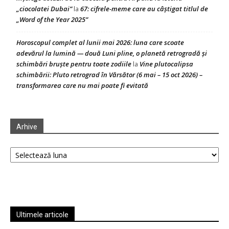
„ciocolatei Dubai”
67: cifrele-meme care au câștigat titlul de
la
„Word of the Year 2025”
Horoscopul complet al lunii mai 2026: luna care scoate
adevărul la lumină — două Luni pline, o planetă retrogradă și
schimbări bruște pentru toate zodiile
Vine plutocalipsa
la
schimbării: Pluto retrograd în Vărsător (6 mai – 15 oct 2026) –
transformarea care nu mai poate fi evitată
Arhive
Arhive
Ultimele articole