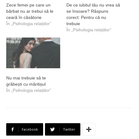
Zece femei pe care un
De ce iubitul tău nu vrea să
bărbat nu ar trebui să le
se însoare? Răspuns
ceară în căsătorie
corect: Pentru că nu
În „Psihologia relațiilor”
trebuie
În „Psihologia relațiilor”
Nu mai trebuie să te
grăbești cu măritișul
În „Psihologia relațiilor”
Facebook
Twitter