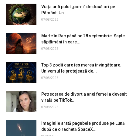
Viața ar fi putut „porni” de două ori pe
Pământ. Un...
07/08/2026
Marte în Rac până pe 28 septembrie. Șapte
săptămâni în care...
07/08/2026
Top 3 zodii care ies mereu învingătoare.
Universul le protejează de...
07/08/2026
Petrecerea de divorț a unei femei a devenit
virală pe TikTok...
07/08/2026
Imaginile arată pagubele produse pe Lună
după ce o rachetă SpaceX...
06/08/2026