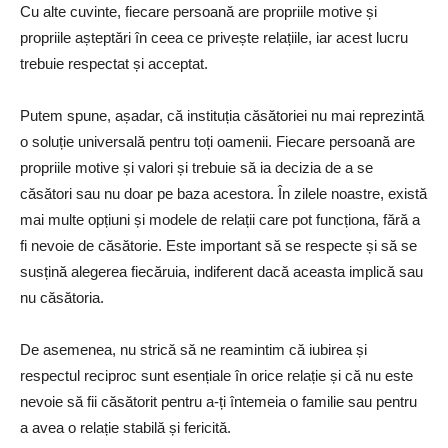
Cu alte cuvinte, fiecare persoană are propriile motive și
propriile așteptări în ceea ce privește relațiile, iar acest lucru
trebuie respectat și acceptat.
Putem spune, așadar, că instituția căsătoriei nu mai reprezintă
o soluție universală pentru toți oamenii. Fiecare persoană are
propriile motive și valori și trebuie să ia decizia de a se
căsători sau nu doar pe baza acestora. În zilele noastre, există
mai multe opțiuni și modele de relații care pot funcționa, fără a
fi nevoie de căsătorie. Este important să se respecte și să se
susțină alegerea fiecăruia, indiferent dacă aceasta implică sau
nu căsătoria.
De asemenea, nu strică să ne reamintim că iubirea și
respectul reciproc sunt esențiale în orice relație și că nu este
nevoie să fii căsătorit pentru a-ți întemeia o familie sau pentru
a avea o relație stabilă și fericită.