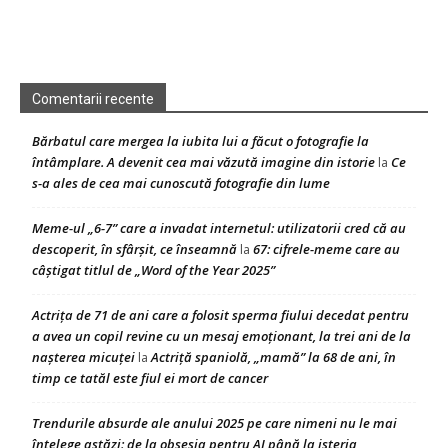
Comentarii recente
Bărbatul care mergea la iubita lui a făcut o fotografie la
întâmplare. A devenit cea mai văzută imagine din istorie
Ce
la
s-a ales de cea mai cunoscută fotografie din lume
Meme-ul „6-7” care a invadat internetul: utilizatorii cred că au
descoperit, în sfârșit, ce înseamnă
67: cifrele-meme care au
la
câștigat titlul de „Word of the Year 2025”
Actrița de 71 de ani care a folosit sperma fiului decedat pentru
a avea un copil revine cu un mesaj emoționant, la trei ani de la
nașterea micuței
Actriță spaniolă, „mamă” la 68 de ani, în
la
timp ce tatăl este fiul ei mort de cancer
Trendurile absurde ale anului 2025 pe care nimeni nu le mai
înțelege astăzi: de la obsesia pentru AI până la isteria