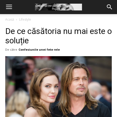
Acasă
Lifestyle
De ce căsătoria nu mai este o
soluție
De către
Confesiunile unei fete rele