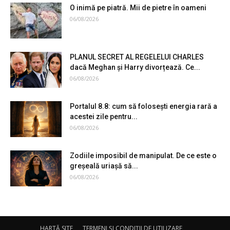
O inimă pe piatră. Mii de pietre în oameni
06/08/2026
PLANUL SECRET AL REGELELUI CHARLES
dacă Meghan și Harry divorțează. Ce...
06/08/2026
Portalul 8.8: cum să folosești energia rară a
acestei zile pentru...
06/08/2026
Zodiile imposibil de manipulat. De ce este o
greșeală uriașă să...
06/08/2026
HARTĂ SITE
TERMENI ȘI CONDIȚII DE UTILIZARE