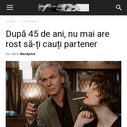
Acasă
Confesiuni
După 45 de ani, nu mai are
rost să-ți cauți partener
De către
Necăjitul