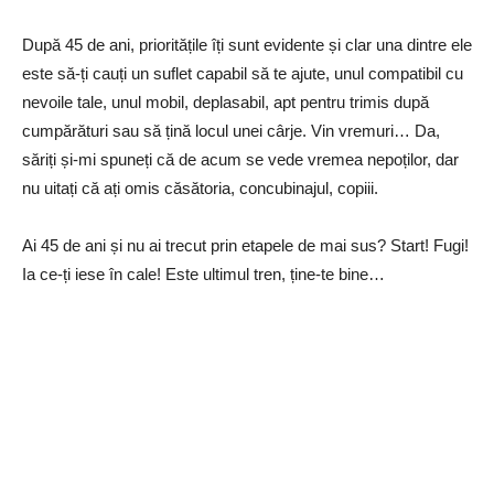
După 45 de ani, prioritățile îți sunt evidente și clar una dintre ele
este să-ți cauți un suflet capabil să te ajute, unul compatibil cu
nevoile tale, unul mobil, deplasabil, apt pentru trimis după
cumpărături sau să țină locul unei cârje. Vin vremuri… Da,
săriți și-mi spuneți că de acum se vede vremea nepoților, dar
nu uitați că ați omis căsătoria, concubinajul, copiii.
Ai 45 de ani și nu ai trecut prin etapele de mai sus? Start! Fugi!
Ia ce-ți iese în cale! Este ultimul tren, ține-te bine…