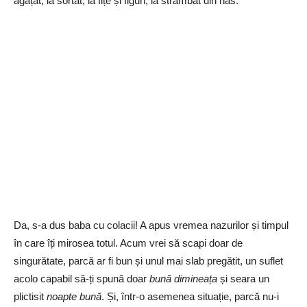
agățat, la sortat, la fițe și figuri, la strâmbat din nas.
Da, s-a dus baba cu colacii! A apus vremea nazurilor și timpul
în care îți mirosea totul. Acum vrei să scapi doar de
singurătate, parcă ar fi bun și unul mai slab pregătit, un suflet
acolo capabil să-ți spună doar
bună dimineața
și seara un
plictisit
noapte bună
. Și, într-o asemenea situație, parcă nu-i