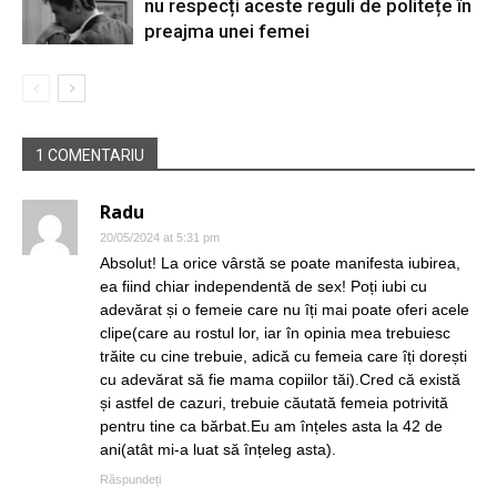
nu respecți aceste reguli de politețe în
preajma unei femei
1 COMENTARIU
Radu
20/05/2024 at 5:31 pm
Absolut! La orice vârstă se poate manifesta iubirea,
ea fiind chiar independentă de sex! Poți iubi cu
adevărat și o femeie care nu îți mai poate oferi acele
clipe(care au rostul lor, iar în opinia mea trebuiesc
trăite cu cine trebuie, adică cu femeia care îți dorești
cu adevărat să fie mama copiilor tăi).Cred că există
și astfel de cazuri, trebuie căutată femeia potrivită
pentru tine ca bărbat.Eu am înțeles asta la 42 de
ani(atât mi-a luat să înțeleg asta).
Răspundeți