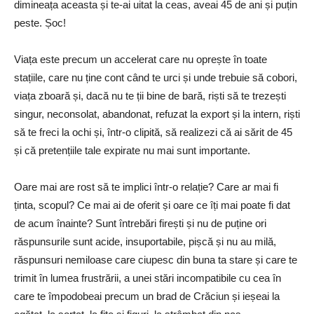
dimineața aceasta și te-ai uitat la ceas, aveai 45 de ani și puțin
peste. Șoc!
Viața este precum un accelerat care nu oprește în toate
stațiile, care nu ține cont când te urci și unde trebuie să cobori,
viața zboară și, dacă nu te ții bine de bară, riști să te trezești
singur, neconsolat, abandonat, refuzat la export și la intern, riști
să te freci la ochi și, într-o clipită, să realizezi că ai sărit de 45
și că pretențiile tale expirate nu mai sunt importante.
Oare mai are rost să te implici într-o relație? Care ar mai fi
ținta, scopul? Ce mai ai de oferit și oare ce îți mai poate fi dat
de acum înainte? Sunt întrebări firești și nu de puține ori
răspunsurile sunt acide, insuportabile, pișcă și nu au milă,
răspunsuri nemiloase care ciupesc din buna ta stare și care te
trimit în lumea frustrării, a unei stări incompatibile cu cea în
care te împodobeai precum un brad de Crăciun și ieșeai la