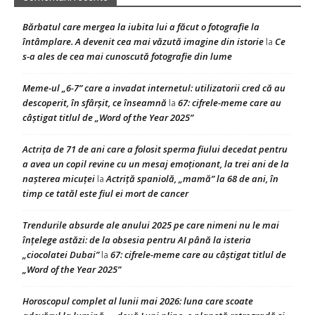
Bărbatul care mergea la iubita lui a făcut o fotografie la
întâmplare. A devenit cea mai văzută imagine din istorie
Ce
la
s-a ales de cea mai cunoscută fotografie din lume
Meme-ul „6-7” care a invadat internetul: utilizatorii cred că au
descoperit, în sfârșit, ce înseamnă
67: cifrele-meme care au
la
câștigat titlul de „Word of the Year 2025”
Actrița de 71 de ani care a folosit sperma fiului decedat pentru
a avea un copil revine cu un mesaj emoționant, la trei ani de la
nașterea micuței
Actriță spaniolă, „mamă” la 68 de ani, în
la
timp ce tatăl este fiul ei mort de cancer
Trendurile absurde ale anului 2025 pe care nimeni nu le mai
înțelege astăzi: de la obsesia pentru AI până la isteria
„ciocolatei Dubai”
67: cifrele-meme care au câștigat titlul de
la
„Word of the Year 2025”
Horoscopul complet al lunii mai 2026: luna care scoate