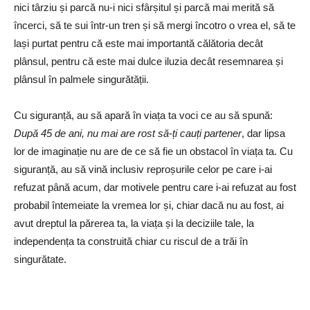
nici târziu și parcă nu-i nici sfârșitul și parcă mai merită să
încerci, să te sui într-un tren și să mergi încotro o vrea el, să te
lași purtat pentru că este mai importantă călătoria decât
plânsul, pentru că este mai dulce iluzia decât resemnarea și
plânsul în palmele singurătății.
Cu siguranță, au să apară în viața ta voci ce au să spună:
După 45 de ani, nu mai are rost să-ți cauți partener
, dar lipsa
lor de imaginație nu are de ce să fie un obstacol în viața ta. Cu
siguranță, au să vină inclusiv reproșurile celor pe care i-ai
refuzat până acum, dar motivele pentru care i-ai refuzat au fost
probabil întemeiate la vremea lor și, chiar dacă nu au fost, ai
avut dreptul la părerea ta, la viața și la deciziile tale, la
independența ta construită chiar cu riscul de a trăi în
singurătate.