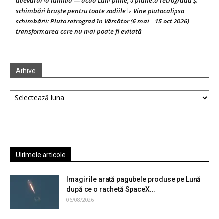
adevărul la lumină — două Luni pline, o planetă retrogradă și
schimbări bruște pentru toate zodiile
Vine plutocalipsa
la
schimbării: Pluto retrograd în Vărsător (6 mai – 15 oct 2026) –
transformarea care nu mai poate fi evitată
Arhive
Arhive
Ultimele articole
Imaginile arată pagubele produse pe Lună
după ce o rachetă SpaceX...
06/08/2026