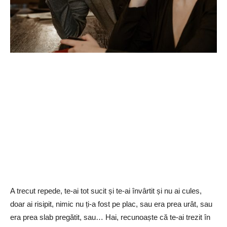
A trecut repede, te-ai tot sucit și te-ai învârtit și nu ai cules,
doar ai risipit, nimic nu ți-a fost pe plac, sau era prea urât, sau
era prea slab pregătit, sau… Hai, recunoaște că te-ai trezit în