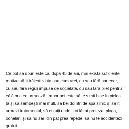
Ce pot să spun este că, după 45 de ani, mai există suficiente
motive să-ți trăiești viața așa cum vrei, cu sau fără partener,
cu sau fără reguli impuse de societate, cu sau fără bilet pentru
călătoria ce urmează. Important este să te simți bine în pielea
ta și să zâmbești mai mult, să bei doi litri de apă zilnic și să îți
urmezi tratamentul, să nu uiți unde ți-ai lăsat proteza, placa,
ochelarii și să nu sari din pat prea repede, să nu te accidentezi
gratuit.