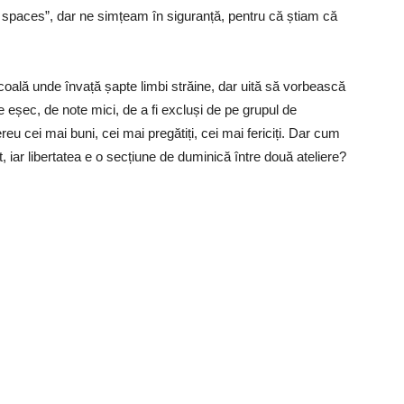
 spaces”, dar ne simțeam în siguranță, pentru că știam că
coală unde învață șapte limbi străine, dar uită să vorbească
de eșec, de note mici, de a fi excluși de pe grupul de
u cei mai buni, cei mai pregătiți, cei mai fericiți. Dar cum
it, iar libertatea e o secțiune de duminică între două ateliere?