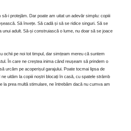
 să-i protejăm. Dar poate am uitat un adevăr simplu: copiii
eșească. Să învețe. Să cadă și să se ridice singuri. Să se
ia unui adult. Să-și construiască o lume, nu doar să se joace
u cu ochii pe noi tot timpul, dar simțeam mereu că suntem
estul. În care ne creștea inima când reușeam să prindem o
să urcăm pe acoperișul garajului. Poate tocmai lipsa de
 ne uităm la copiii noștri blocați în casă, cu spatele strâmb
 de la prea multă stimulare, ne întrebăm dacă nu cumva am