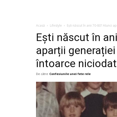
Acasă
Lifestyle
Ești născut în anii 70-80? Atunci ap
Ești născut în an
aparții generație
întoarce nicioda
De către
Confesiunile unei fete rele