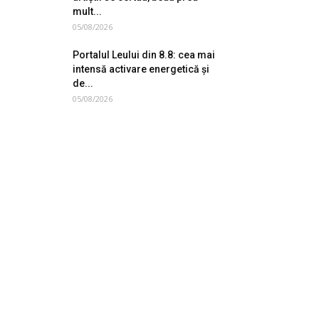
mult...
05/08/2026
Portalul Leului din 8.8: cea mai
intensă activare energetică și
de...
05/08/2026