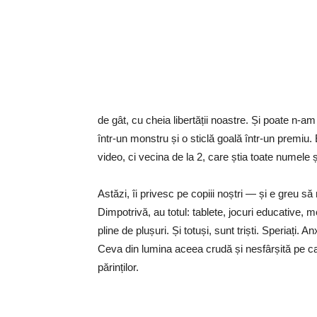
de gât, cu cheia libertății noastre. Și poate n-
într-un monstru și o sticlă goală într-un premi
video, ci vecina de la 2, care știa toate numele ș
Astăzi, îi privesc pe copiii noștri — și e greu să
Dimpotrivă, au totul: tablete, jocuri educative, m
pline de plușuri. Și totuși, sunt triști. Speriați
Ceva din lumina aceea crudă și nesfârșită pe car
părinților.