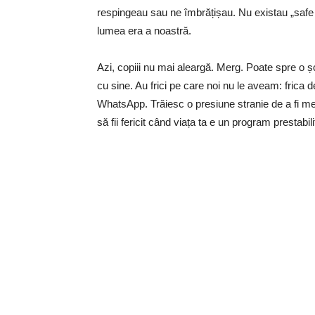
respingeau sau ne îmbrățișau. Nu existau „safe
lumea era a noastră.
Azi, copiii nu mai aleargă. Merg. Poate spre o ș
cu sine. Au frici pe care noi nu le aveam: frica 
WhatsApp. Trăiesc o presiune stranie de a fi mere
să fii fericit când viața ta e un program prestabil