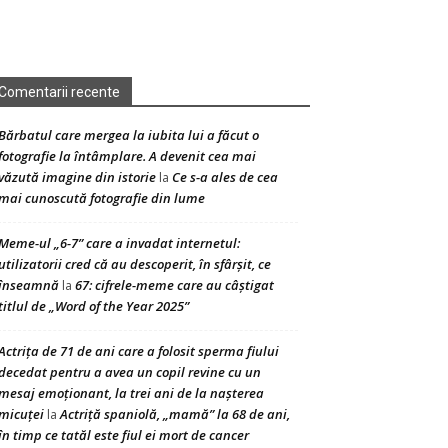
Comentarii recente
Bărbatul care mergea la iubita lui a făcut o
fotografie la întâmplare. A devenit cea mai
văzută imagine din istorie
Ce s-a ales de cea
la
mai cunoscută fotografie din lume
Meme-ul „6-7” care a invadat internetul:
utilizatorii cred că au descoperit, în sfârșit, ce
înseamnă
67: cifrele-meme care au câștigat
la
titlul de „Word of the Year 2025”
Actrița de 71 de ani care a folosit sperma fiului
decedat pentru a avea un copil revine cu un
mesaj emoționant, la trei ani de la nașterea
micuței
Actriță spaniolă, „mamă” la 68 de ani,
la
în timp ce tatăl este fiul ei mort de cancer