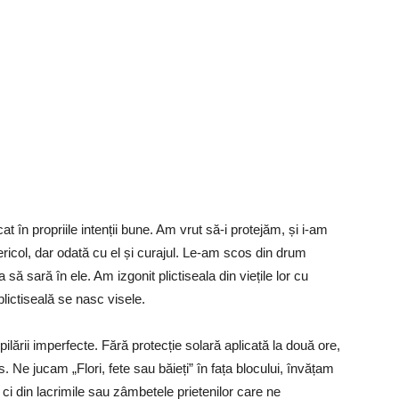
t în propriile intenții bune. Am vrut să-i protejăm, și i-am
pericol, dar odată cu el și curajul. Le-am scos din drum
să sară în ele. Am izgonit plictiseala din viețile lor cu
lictiseală se nasc visele.
ilării imperfecte. Fără protecție solară aplicată la două ore,
. Ne jucam „Flori, fete sau băieți” în fața blocului, învățam
, ci din lacrimile sau zâmbetele prietenilor care ne