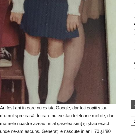
Au fost ani în care nu exista Google, dar toți copiii știau
Ar
drumul spre casă. În care nu existau telefoane mobile, dar
mamele noastre aveau un al șaselea simț și știau exact
unde ne-am ascuns. Generațiile născute în anii ’70 și ’80