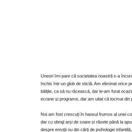
Uneori îmi pare că societatea noastră s-a încurca
închis într-un glob de sticlă. Am eliminat orice 
bălțile, ca să nu răcească, dar le-am furat ocazia 
ecrane și programe, dar am uitat că tocmai din p
Noi am fost crescuți în haosul frumos al unei cop
dar cu obraji arși de soare și râsete până la apus
despre emoții nu din cărți de psihologie infantilă