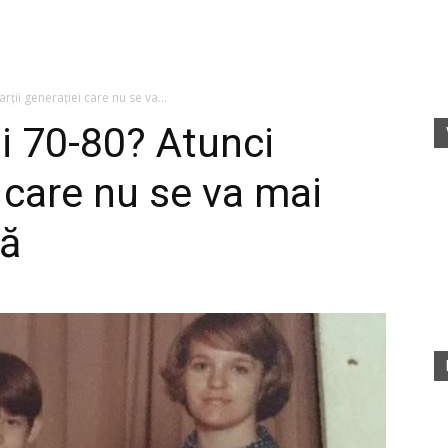
fete
arții generației care nu se va...
ii 70-80? Atunci
i care nu se va mai
rele
tă