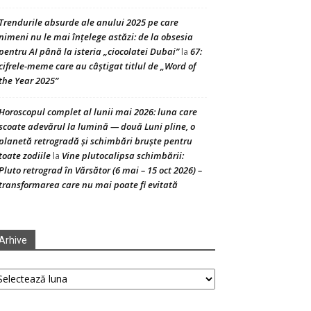
Trendurile absurde ale anului 2025 pe care
nimeni nu le mai înțelege astăzi: de la obsesia
pentru AI până la isteria „ciocolatei Dubai”
67:
la
cifrele-meme care au câștigat titlul de „Word of
the Year 2025”
Horoscopul complet al lunii mai 2026: luna care
scoate adevărul la lumină — două Luni pline, o
planetă retrogradă și schimbări bruște pentru
toate zodiile
Vine plutocalipsa schimbării:
la
Pluto retrograd în Vărsător (6 mai – 15 oct 2026) –
transformarea care nu mai poate fi evitată
Arhive
hive