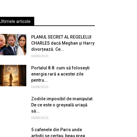
Ultimele articole
PLANUL SECRET AL REGELELUI
CHARLES dacă Meghan și Harry
divorțează. Ce...
06/08/2026
Portalul 8.8: cum să folosești
energia rară a acestei zile
pentru...
06/08/2026
Zodiile imposibil de manipulat.
De ce este o greșeală uriașă
să...
06/08/2026
5 cafenele din Paris unde
artiștii se certau, beau prea