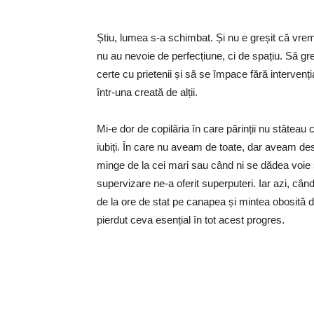
Știu, lumea s-a schimbat. Și nu e greșit că vrem
nu au nevoie de perfecțiune, ci de spațiu. Să gr
certe cu prietenii și să se împace fără intervenț
într-una creată de alții.
Mi-e dor de copilăria în care părinții nu stătea
iubiți. În care nu aveam de toate, dar aveam d
minge de la cei mari sau când ni se dădea voie 
supervizare ne-a oferit superputeri. Iar azi, când
de la ore de stat pe canapea și mintea obosită
pierdut ceva esențial în tot acest progres.