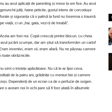
nu au avut aplicații de parenting și mese la ore fixe. Au avut
genunchii juliți, haine peticite, gustul intens de corcodușe
furate și siguranța că o palmă la fund nu însemna o traumă
pe viață, ci un „hai, gata, vezi-ți de treabă”.
Aceia am fost noi. Copiii crescuți printre blocuri, cu cheia
am avut jucării scumpe, dar am știut să transformăm un cartof
u. Eram inventivi, eram vii, eram afară. Nu ne păzeau camere
i toate obrăzniciile.
 nu simt o tristețe apăsătoare. Nu că le-ar lipsi ceva.
editații de la patru ani, grădinițe cu meniuri bio și camere
. Anxioși. Dependenți de un ecran ca de o perfuzie de oxigen.
e o aveam noi în ochi pare să fi fost uitată în albumele