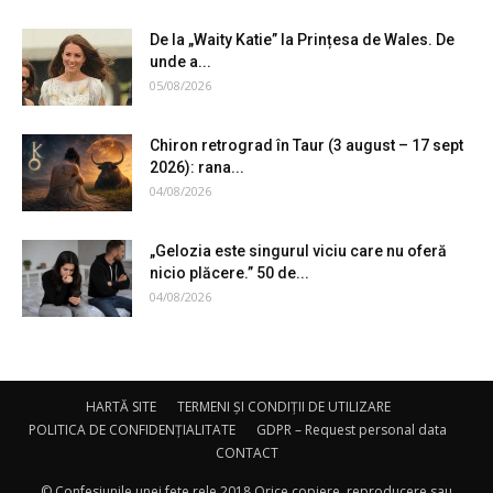
De la „Waity Katie” la Prințesa de Wales. De
unde a...
05/08/2026
Chiron retrograd în Taur (3 august – 17 sept
2026): rana...
04/08/2026
„Gelozia este singurul viciu care nu oferă
nicio plăcere.” 50 de...
04/08/2026
HARTĂ SITE
TERMENI ȘI CONDIȚII DE UTILIZARE
POLITICA DE CONFIDENȚIALITATE
GDPR – Request personal data
CONTACT
© Confesiunile unei fete rele 2018 Orice copiere, reproducere sau