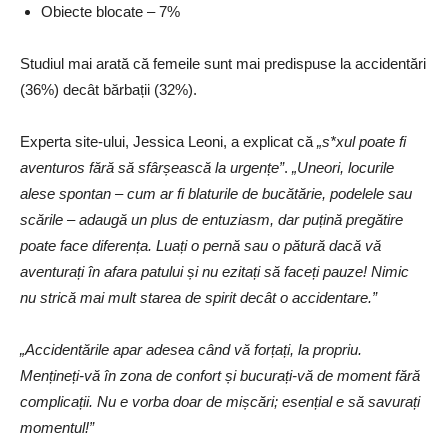
Obiecte blocate – 7%
Studiul mai arată că femeile sunt mai predispuse la accidentări
(36%) decât bărbații (32%).
Experta site-ului, Jessica Leoni, a explicat că
„s*xul poate fi
aventuros fără să sfârșească la urgențe”
.
„Uneori, locurile
alese spontan – cum ar fi blaturile de bucătărie, podelele sau
scările – adaugă un plus de entuziasm, dar puțină pregătire
poate face diferența. Luați o pernă sau o pătură dacă vă
aventurați în afara patului și nu ezitați să faceți pauze! Nimic
nu strică mai mult starea de spirit decât o accidentare.”
„Accidentările apar adesea când vă forțați, la propriu.
Mențineți-vă în zona de confort și bucurați-vă de moment fără
complicații. Nu e vorba doar de mișcări; esențial e să savurați
momentul!”