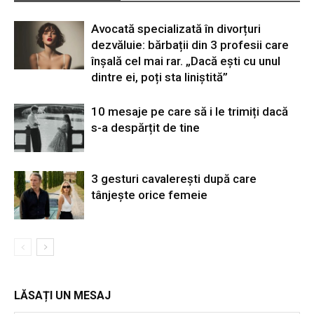
Avocată specializată în divorțuri
dezvăluie: bărbații din 3 profesii care
înșală cel mai rar. „Dacă ești cu unul
dintre ei, poți sta liniștită”
10 mesaje pe care să i le trimiți dacă
s-a despărțit de tine
3 gesturi cavalerești după care
tânjește orice femeie
LĂSAȚI UN MESAJ