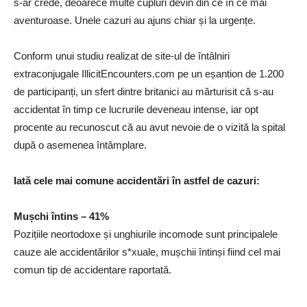
s-ar crede, deoarece multe cupluri devin din ce în ce mai
aventuroase. Unele cazuri au ajuns chiar și la urgențe.
Conform unui studiu realizat de site-ul de întâlniri
extraconjugale IllicitEncounters.com pe un eșantion de 1.200
de participanți, un sfert dintre britanici au mărturisit că s-au
accidentat în timp ce lucrurile deveneau intense, iar opt
procente au recunoscut că au avut nevoie de o vizită la spital
după o asemenea întâmplare.
Iată cele mai comune accidentări în astfel de cazuri:
Mușchi întins – 41%
Pozițiile neortodoxe și unghiurile incomode sunt principalele
cauze ale accidentărilor s*xuale, mușchii întinși fiind cel mai
comun tip de accidentare raportată.