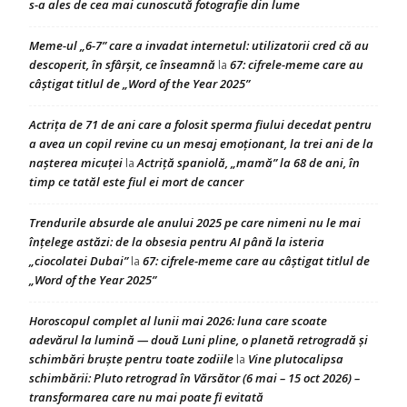
s-a ales de cea mai cunoscută fotografie din lume
Meme-ul „6-7” care a invadat internetul: utilizatorii cred că au
descoperit, în sfârșit, ce înseamnă
67: cifrele-meme care au
la
câștigat titlul de „Word of the Year 2025”
Actrița de 71 de ani care a folosit sperma fiului decedat pentru
a avea un copil revine cu un mesaj emoționant, la trei ani de la
nașterea micuței
Actriță spaniolă, „mamă” la 68 de ani, în
la
timp ce tatăl este fiul ei mort de cancer
Trendurile absurde ale anului 2025 pe care nimeni nu le mai
înțelege astăzi: de la obsesia pentru AI până la isteria
„ciocolatei Dubai”
67: cifrele-meme care au câștigat titlul de
la
„Word of the Year 2025”
Horoscopul complet al lunii mai 2026: luna care scoate
adevărul la lumină — două Luni pline, o planetă retrogradă și
schimbări bruște pentru toate zodiile
Vine plutocalipsa
la
schimbării: Pluto retrograd în Vărsător (6 mai – 15 oct 2026) –
transformarea care nu mai poate fi evitată