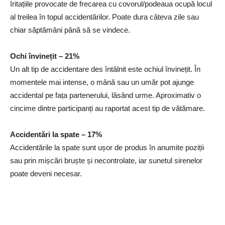
Iritațiile provocate de frecarea cu covorul/podeaua ocupă locul
al treilea în topul accidentărilor. Poate dura câteva zile sau
chiar săptămâni până să se vindece.
Ochi învinețit – 21%
Un alt tip de accidentare des întâlnit este ochiul învinețit. În
momentele mai intense, o mână sau un umăr pot ajunge
accidental pe fața partenerului, lăsând urme. Aproximativ o
cincime dintre participanți au raportat acest tip de vătămare.
Accidentări la spate – 17%
Accidentările la spate sunt ușor de produs în anumite poziții
sau prin mișcări bruște și necontrolate, iar sunetul sirenelor
poate deveni necesar.