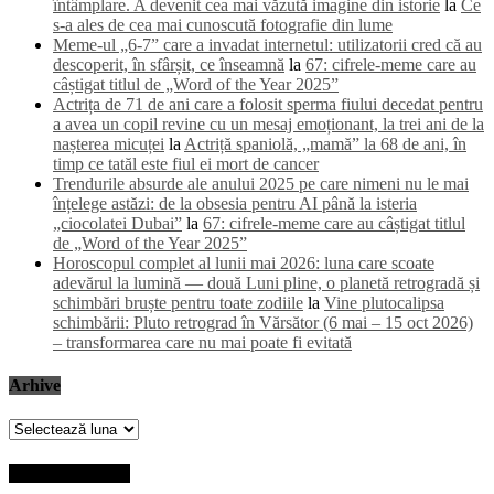
întâmplare. A devenit cea mai văzută imagine din istorie
la
Ce
s-a ales de cea mai cunoscută fotografie din lume
Meme-ul „6-7” care a invadat internetul: utilizatorii cred că au
descoperit, în sfârșit, ce înseamnă
la
67: cifrele-meme care au
câștigat titlul de „Word of the Year 2025”
Actrița de 71 de ani care a folosit sperma fiului decedat pentru
a avea un copil revine cu un mesaj emoționant, la trei ani de la
nașterea micuței
la
Actriță spaniolă, „mamă” la 68 de ani, în
timp ce tatăl este fiul ei mort de cancer
Trendurile absurde ale anului 2025 pe care nimeni nu le mai
înțelege astăzi: de la obsesia pentru AI până la isteria
„ciocolatei Dubai”
la
67: cifrele-meme care au câștigat titlul
de „Word of the Year 2025”
Horoscopul complet al lunii mai 2026: luna care scoate
adevărul la lumină — două Luni pline, o planetă retrogradă și
schimbări bruște pentru toate zodiile
la
Vine plutocalipsa
schimbării: Pluto retrograd în Vărsător (6 mai – 15 oct 2026)
– transformarea care nu mai poate fi evitată
Arhive
Arhive
Ultimele articole