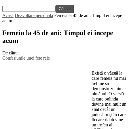
Acasă
Dezvoltare personală
Femeia la 45 de ani: Timpul ei începe
acum
Femeia la 45 de ani: Timpul ei începe
acum
De către
Confesiunile unei fete rele
Există o vârstă la
care femeia nu mai
trebuie să
demonstreze nimic
nimănui. O vârstă
la care oglinda
devine mai mult un
aliat decât un
judecător și în care
fiecare rid devine
un trofeu al