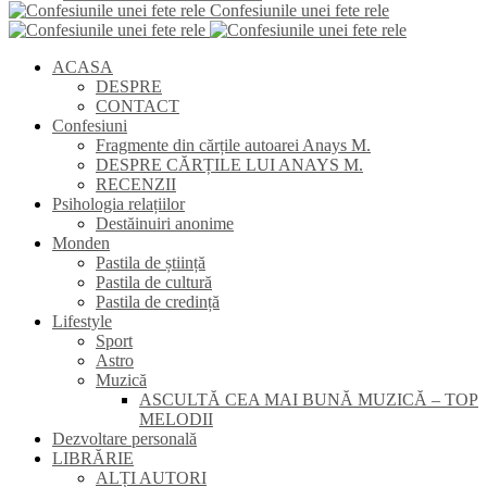
Confesiunile unei fete rele
ACASA
DESPRE
CONTACT
Confesiuni
Fragmente din cărțile autoarei Anays M.
DESPRE CĂRȚILE LUI ANAYS M.
RECENZII
Psihologia relațiilor
Destăinuiri anonime
Monden
Pastila de știință
Pastila de cultură
Pastila de credință
Lifestyle
Sport
Astro
Muzică
ASCULTĂ CEA MAI BUNĂ MUZICĂ – TOP
MELODII
Dezvoltare personală
LIBRĂRIE
ALȚI AUTORI