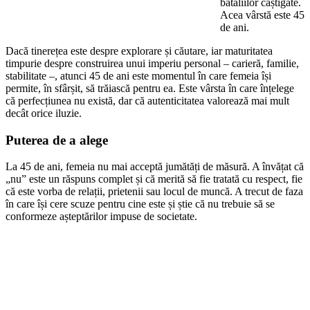
bătăliilor câștigate.
Acea vârstă este 45
de ani.
Dacă tinerețea este despre explorare și căutare, iar maturitatea
timpurie despre construirea unui imperiu personal – carieră, familie,
stabilitate –, atunci 45 de ani este momentul în care femeia își
permite, în sfârșit, să trăiască pentru ea. Este vârsta în care înțelege
că perfecțiunea nu există, dar că autenticitatea valorează mai mult
decât orice iluzie.
Puterea de a alege
La 45 de ani, femeia nu mai acceptă jumătăți de măsură. A învățat că
„nu” este un răspuns complet și că merită să fie tratată cu respect, fie
că este vorba de relații, prietenii sau locul de muncă. A trecut de faza
în care își cere scuze pentru cine este și știe că nu trebuie să se
conformeze așteptărilor impuse de societate.