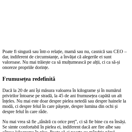
Poate fi singură sau într-o relație, mamă sau nu, casnică sau CEO –
dar, indiferent de circumstanțe, a învățat că alegerile ei sunt
valoroase. Nu mai trăiește ca să mulțumească pe alții, ci ca să-și
onoreze propriile dorințe.
Frumusețea redefinită
Dacă la 20 de ani își măsura valoarea în kilograme și în numărul
privirilor întoarse pe stradă, la 45 de ani frumusețea capătă un alt
înțeles. Nu mai este doar despre pielea netedă sau despre hainele la
modă, ci despre felul în care pășește, despre lumina din ochi și
despre felul în care râde.
Nu mai vrea să fie „tânără cu orice preț”, ci să fie bine cu ea însăși.
Se simte confortabil în pielea ei, indiferent dacă are fire albe sau