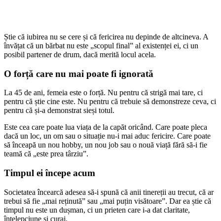
Știe că iubirea nu se cere și că fericirea nu depinde de altcineva. A
învățat că un bărbat nu este „scopul final” al existenței ei, ci un
posibil partener de drum, dacă merită locul acela.
O forță care nu mai poate fi ignorată
La 45 de ani, femeia este o forță. Nu pentru că strigă mai tare, ci
pentru că știe cine este. Nu pentru că trebuie să demonstreze ceva, ci
pentru că și-a demonstrat sieși totul.
Este cea care poate lua viața de la capăt oricând. Care poate pleca
dacă un loc, un om sau o situație nu-i mai aduc fericire. Care poate
să înceapă un nou hobby, un nou job sau o nouă viață fără să-i fie
teamă că „este prea târziu”.
Timpul ei începe acum
Societatea încearcă adesea să-i spună că anii tinereții au trecut, că ar
trebui să fie „mai reținută” sau „mai puțin visătoare”. Dar ea știe că
timpul nu este un dușman, ci un prieten care i-a dat claritate,
înțelepciune și curaj.