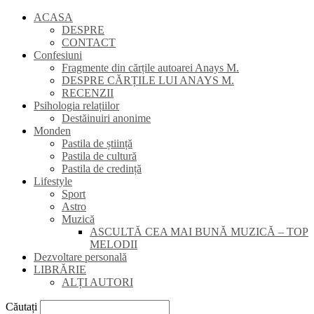
ACASA
DESPRE
CONTACT
Confesiuni
Fragmente din cărțile autoarei Anays M.
DESPRE CĂRȚILE LUI ANAYS M.
RECENZII
Psihologia relațiilor
Destăinuiri anonime
Monden
Pastila de știință
Pastila de cultură
Pastila de credință
Lifestyle
Sport
Astro
Muzică
ASCULTĂ CEA MAI BUNĂ MUZICĂ – TOP
MELODII
Dezvoltare personală
LIBRĂRIE
ALȚI AUTORI
Căutați