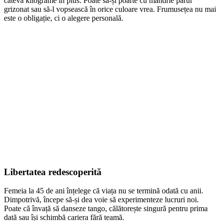
câteva kilograme în plus. Poate să-și poarte cu mândrie părul
grizonat sau să-l vopsească în orice culoare vrea. Frumusețea nu mai
este o obligație, ci o alegere personală.
Libertatea redescoperită
Femeia la 45 de ani înțelege că viața nu se termină odată cu anii.
Dimpotrivă, începe să-și dea voie să experimenteze lucruri noi.
Poate că învață să danseze tango, călătorește singură pentru prima
dată sau își schimbă cariera fără teamă.