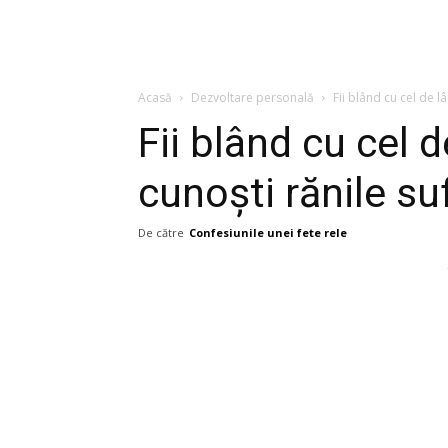
Acasă
Dezvoltare personală
Fii blând cu cel de lâ
Fii blând cu cel d
cunoști rănile suf
De către
Confesiunile unei fete rele