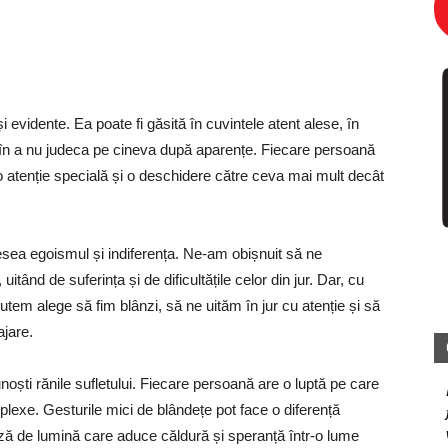
evidente. Ea poate fi găsită în cuvintele atent alese, în
 în a nu judeca pe cineva după aparențe. Fiecare persoană
o atenție specială și o deschidere către ceva mai mult decât
sea egoismul și indiferența. Ne-am obișnuit să ne
itând de suferința și de dificultățile celor din jur. Dar, cu
em alege să fim blânzi, să ne uităm în jur cu atenție și să
ajare.
 cunoști rănile sufletului. Fiecare persoană are o luptă pe care
plexe. Gesturile mici de blândețe pot face o diferență
rază de lumină care aduce căldură și speranță într-o lume