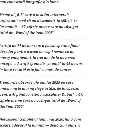
mai cunoscută fotografie din lume
Meme-ul „6-7” care a invadat internetul:
utilizatorii cred că au descoperit, în sfârșit, ce
înseamnă
67: cifrele-meme care au câștigat
la
titlul de „Word of the Year 2025”
Actrița de 71 de ani care a folosit sperma fiului
decedat pentru a avea un copil revine cu un
mesaj emoționant, la trei ani de la nașterea
micuței
Actriță spaniolă, „mamă” la 68 de ani,
la
în timp ce tatăl este fiul ei mort de cancer
Trendurile absurde ale anului 2025 pe care
nimeni nu le mai înțelege astăzi: de la obsesia
pentru AI până la isteria „ciocolatei Dubai”
67:
la
cifrele-meme care au câștigat titlul de „Word of
the Year 2025”
Horoscopul complet al lunii mai 2026: luna care
scoate adevărul la lumină — două Luni pline, o