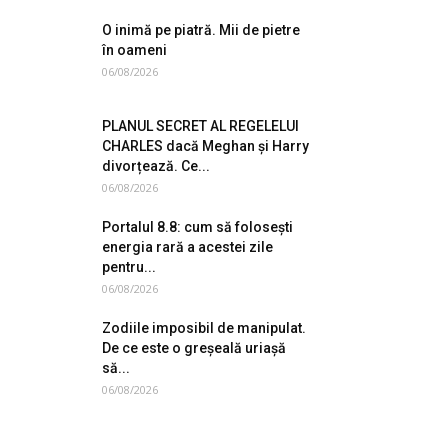
O inimă pe piatră. Mii de pietre
în oameni
06/08/2026
PLANUL SECRET AL REGELELUI
CHARLES dacă Meghan și Harry
divorțează. Ce...
06/08/2026
Portalul 8.8: cum să folosești
energia rară a acestei zile
pentru...
06/08/2026
Zodiile imposibil de manipulat.
De ce este o greșeală uriașă
să...
06/08/2026