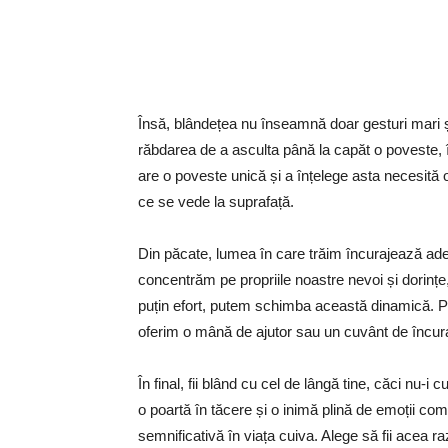
Însă, blândețea nu înseamnă doar gesturi mari și 
răbdarea de a asculta până la capăt o poveste,
are o poveste unică și a înțelege asta necesită 
ce se vede la suprafață.
Din păcate, lumea în care trăim încurajează ade
concentrăm pe propriile noastre nevoi și dorințe, u
puțin efort, putem schimba această dinamică. Put
oferim o mână de ajutor sau un cuvânt de încur
În final, fii blând cu cel de lângă tine, căci nu-i
o poartă în tăcere și o inimă plină de emoții com
semnificativă în viața cuiva. Alege să fii acea 