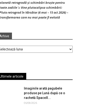
planetă retrogradă și schimbări bruște pentru
toate zodiile
Vine plutocalipsa schimbării:
la
Pluto retrograd în Vărsător (6 mai – 15 oct 2026) –
transformarea care nu mai poate fi evitată
Arhive
hive
Ultimele articole
Imaginile arată pagubele
produse pe Lună după ce o
rachetă SpaceX...
06/08/2026