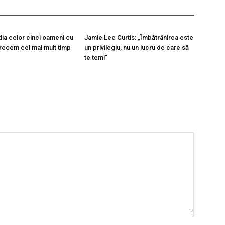
a celor cinci oameni cu
Jamie Lee Curtis: „Îmbătrânirea este
recem cel mai mult timp
un privilegiu, nu un lucru de care să
te temi”