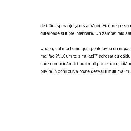
de trăiri, speranțe și dezamăgiri. Fiecare persoană
dureroase și lupte interioare. Un zâmbet fals sa
Uneori, cel mai blând gest poate avea un impact
mai faci?”, „Cum te simți azi?” adresat cu căldu
care comunicăm tot mai mult prin ecrane, uită
privire în ochii cuiva poate dezvălui mult mai mu