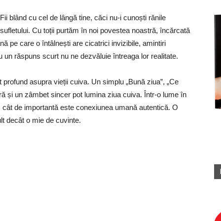
Fii blând cu cel de lângă tine, căci nu-i cunoști rănile
sufletului. Cu toții purtăm în noi povestea noastră, încărcată
 pe care o întâlnești are cicatrici invizibile, amintiri
u un răspuns scurt nu ne dezvăluie întreaga lor realitate.
 profund asupra vieții cuiva. Un simplu „Bună ziua”, „Ce
ră și un zâmbet sincer pot lumina ziua cuiva. Într-o lume în
m cât de importantă este conexiunea umană autentică. O
lt decât o mie de cuvinte.