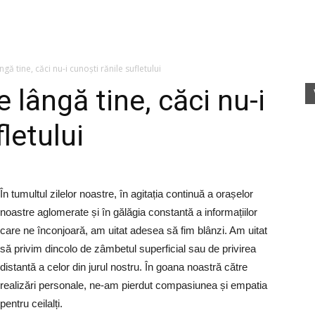
fete
ngă tine, căci nu-i cunoști rănile sufletului
e lângă tine, căci nu-i
letului
rele
În tumultul zilelor noastre, în agitația continuă a orașelor
noastre aglomerate și în gălăgia constantă a informațiilor
care ne înconjoară, am uitat adesea să fim blânzi. Am uitat
să privim dincolo de zâmbetul superficial sau de privirea
distantă a celor din jurul nostru. În goana noastră către
realizări personale, ne-am pierdut compasiunea și empatia
pentru ceilalți.