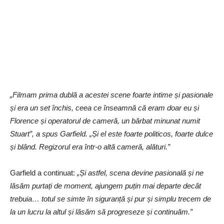
„Filmam prima dublă a acestei scene foarte intime și pasionale
și era un set închis, ceea ce înseamnă că eram doar eu și
Florence și operatorul de cameră, un bărbat minunat numit
Stuart”, a spus Garfield. „Și el este foarte politicos, foarte dulce
și blând. Regizorul era într-o altă cameră, alături.”
Garfield a continuat:
„Și astfel, scena devine pasională și ne
lăsăm purtați de moment, ajungem puțin mai departe decât
trebuia… totul se simte în siguranță și pur și simplu trecem de
la un lucru la altul și lăsăm să progreseze și continuăm.”