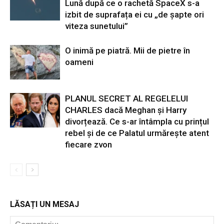
Lună după ce o rachetă SpaceX s-a
izbit de suprafața ei cu „de șapte ori
viteza sunetului”
O inimă pe piatră. Mii de pietre în
oameni
PLANUL SECRET AL REGELELUI
CHARLES dacă Meghan și Harry
divorțează. Ce s-ar întâmpla cu prințul
rebel și de ce Palatul urmărește atent
fiecare zvon
LĂSAȚI UN MESAJ