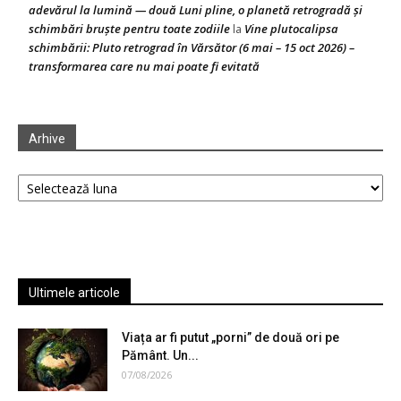
adevărul la lumină — două Luni pline, o planetă retrogradă și
schimbări bruște pentru toate zodiile
Vine plutocalipsa
la
schimbării: Pluto retrograd în Vărsător (6 mai – 15 oct 2026) –
transformarea care nu mai poate fi evitată
Arhive
Arhive
Ultimele articole
Viața ar fi putut „porni” de două ori pe
Pământ. Un...
07/08/2026