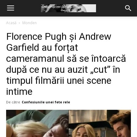
Acasă
Monden
Florence Pugh și Andrew
Garfield au forțat
cameramanul să se întoarcă
după ce nu au auzit „cut” în
timpul filmării unei scene
intime
De către
Confesiunile unei fete rele