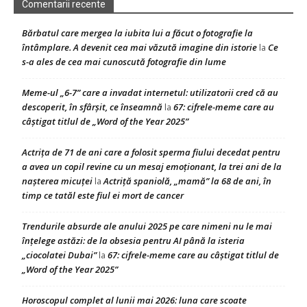
Comentarii recente
Bărbatul care mergea la iubita lui a făcut o fotografie la
întâmplare. A devenit cea mai văzută imagine din istorie
Ce
la
s-a ales de cea mai cunoscută fotografie din lume
Meme-ul „6-7” care a invadat internetul: utilizatorii cred că au
descoperit, în sfârșit, ce înseamnă
67: cifrele-meme care au
la
câștigat titlul de „Word of the Year 2025”
Actrița de 71 de ani care a folosit sperma fiului decedat pentru
a avea un copil revine cu un mesaj emoționant, la trei ani de la
nașterea micuței
Actriță spaniolă, „mamă” la 68 de ani, în
la
timp ce tatăl este fiul ei mort de cancer
Trendurile absurde ale anului 2025 pe care nimeni nu le mai
înțelege astăzi: de la obsesia pentru AI până la isteria
„ciocolatei Dubai”
67: cifrele-meme care au câștigat titlul de
la
„Word of the Year 2025”
Horoscopul complet al lunii mai 2026: luna care scoate