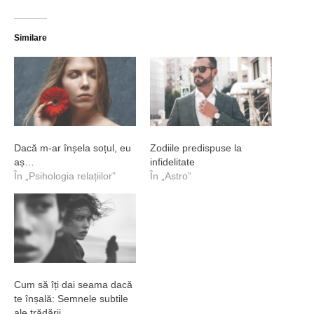
Similare
Dacă m-ar înșela soțul, eu
Zodiile predispuse la
aș…
infidelitate
În „Psihologia relațiilor”
În „Astro”
Cum să îți dai seama dacă
te înșală: Semnele subtile
ale trădării