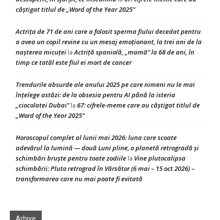
câștigat titlul de „Word of the Year 2025”
Actrița de 71 de ani care a folosit sperma fiului decedat pentru
a avea un copil revine cu un mesaj emoționant, la trei ani de la
nașterea micuței
Actriță spaniolă, „mamă” la 68 de ani, în
la
timp ce tatăl este fiul ei mort de cancer
Trendurile absurde ale anului 2025 pe care nimeni nu le mai
înțelege astăzi: de la obsesia pentru AI până la isteria
„ciocolatei Dubai”
67: cifrele-meme care au câștigat titlul de
la
„Word of the Year 2025”
Horoscopul complet al lunii mai 2026: luna care scoate
adevărul la lumină — două Luni pline, o planetă retrogradă și
schimbări bruște pentru toate zodiile
Vine plutocalipsa
la
schimbării: Pluto retrograd în Vărsător (6 mai – 15 oct 2026) –
transformarea care nu mai poate fi evitată
Arhive