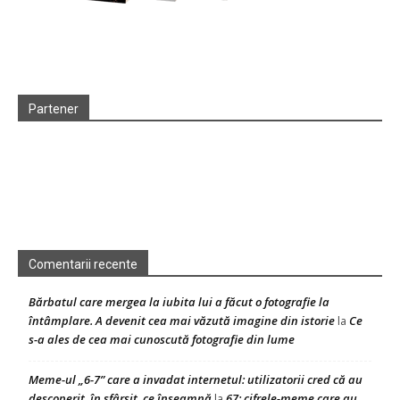
Partener
Comentarii recente
Bărbatul care mergea la iubita lui a făcut o fotografie la
întâmplare. A devenit cea mai văzută imagine din istorie
Ce
la
s-a ales de cea mai cunoscută fotografie din lume
Meme-ul „6-7” care a invadat internetul: utilizatorii cred că au
descoperit, în sfârșit, ce înseamnă
67: cifrele-meme care au
la