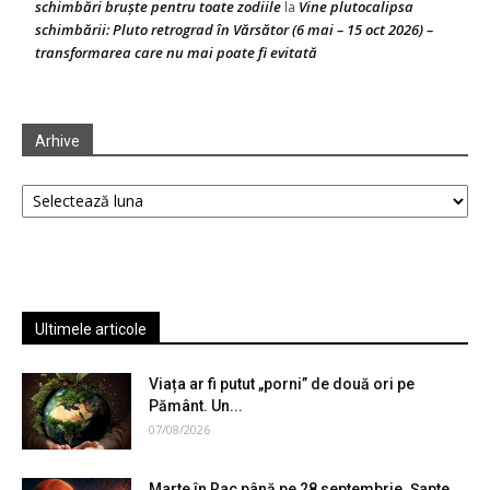
schimbări bruște pentru toate zodiile
Vine plutocalipsa
la
schimbării: Pluto retrograd în Vărsător (6 mai – 15 oct 2026) –
transformarea care nu mai poate fi evitată
Arhive
Arhive
Ultimele articole
Viața ar fi putut „porni” de două ori pe
Pământ. Un...
07/08/2026
Marte în Rac până pe 28 septembrie. Șapte