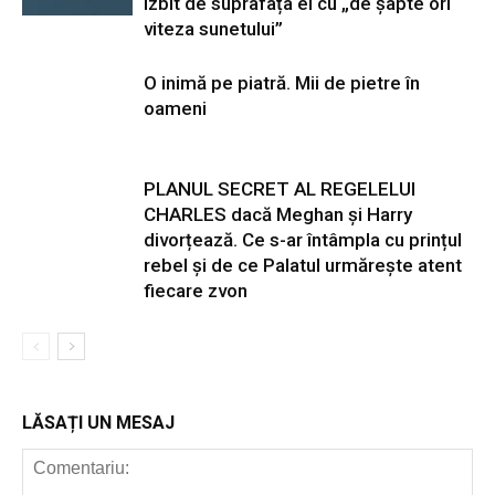
izbit de suprafața ei cu „de șapte ori
viteza sunetului”
O inimă pe piatră. Mii de pietre în
oameni
PLANUL SECRET AL REGELELUI
CHARLES dacă Meghan și Harry
divorțează. Ce s-ar întâmpla cu prințul
rebel și de ce Palatul urmărește atent
fiecare zvon
LĂSAȚI UN MESAJ