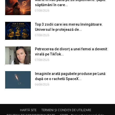
săptămâni în care...
07/08/2026
Top 3 zodii care ies mereu învingătoare.
Universul le protejează de...
07/08/2026
Petrecerea de divorț a unei femei a devenit
virală pe TikTok...
07/08/2026
Imaginile arată pagubele produse pe Lună
după ce o rachetă SpaceX...
06/08/2026
HARTĂ SITE
TERMENI ȘI CONDIȚII DE UTILIZARE