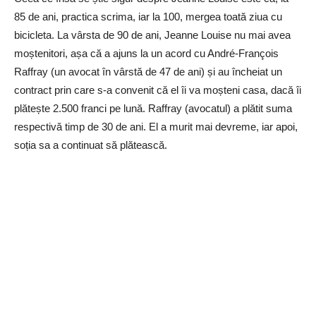
85 de ani, practica scrima, iar la 100, mergea toată ziua cu
bicicleta. La vârsta de 90 de ani, Jeanne Louise nu mai avea
moștenitori, așa că a ajuns la un acord cu André-François
Raffray (un avocat în vârstă de 47 de ani) și au încheiat un
contract prin care s-a convenit că el îi va moșteni casa, dacă îi
plătește 2.500 franci pe lună. Raffray (avocatul) a plătit suma
respectivă timp de 30 de ani. El a murit mai devreme, iar apoi,
soția sa a continuat să plătească.