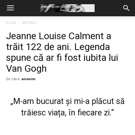
Acasă
Monden
Jeanne Louise Calment a
trăit 122 de ani. Legenda
spune că ar fi fost iubita lui
Van Gogh
De către
anonim
„M-am bucurat și mi-a plăcut să
trăiesc viața, în fiecare zi.“