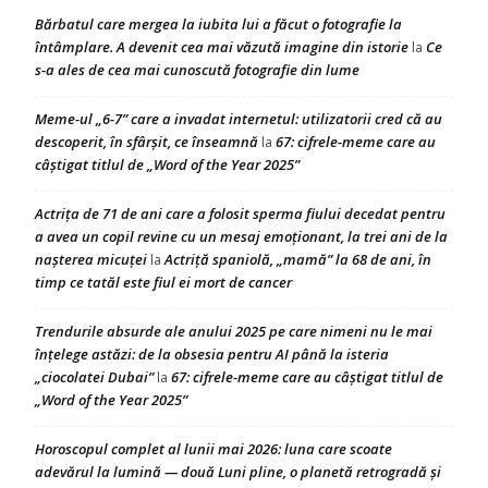
Bărbatul care mergea la iubita lui a făcut o fotografie la
întâmplare. A devenit cea mai văzută imagine din istorie
Ce
la
s-a ales de cea mai cunoscută fotografie din lume
Meme-ul „6-7” care a invadat internetul: utilizatorii cred că au
descoperit, în sfârșit, ce înseamnă
67: cifrele-meme care au
la
câștigat titlul de „Word of the Year 2025”
Actrița de 71 de ani care a folosit sperma fiului decedat pentru
a avea un copil revine cu un mesaj emoționant, la trei ani de la
nașterea micuței
Actriță spaniolă, „mamă” la 68 de ani, în
la
timp ce tatăl este fiul ei mort de cancer
Trendurile absurde ale anului 2025 pe care nimeni nu le mai
înțelege astăzi: de la obsesia pentru AI până la isteria
„ciocolatei Dubai”
67: cifrele-meme care au câștigat titlul de
la
„Word of the Year 2025”
Horoscopul complet al lunii mai 2026: luna care scoate
adevărul la lumină — două Luni pline, o planetă retrogradă și