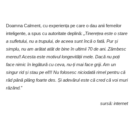
Doamna Calment, cu experiența pe care o dau anii femeilor
inteligente, a spus cu autoritate deplină:
„Tinerețea este o stare
a sufletului, nu a trupului, de aceea sunt încă o fată. Pur și
simplu, nu am arătat atât de bine în ultimii 70 de ani. Zâmbesc
mereu!! Acesta este motivul longevității mele. Dacă nu poți
face nimic în legătură cu ceva, nu-ți mai face griji. Am un
singur rid și stau pe el!!! Nu folosesc niciodată rimel pentru că
râd până plâng foarte des. Și adevărul este că cred că voi muri
râzând.”
sursă: internet