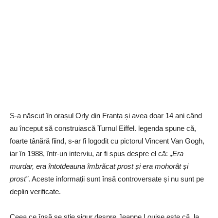
S-a născut în orașul Orly din Franța și avea doar 14 ani când
au început să construiască Turnul Eiffel. legenda spune că,
foarte tânără fiind, s-ar fi logodit cu pictorul Vincent Van Gogh,
iar în 1988, într-un interviu, ar fi spus despre el că:
„Era
murdar, era întotdeauna îmbrăcat prost și era mohorât și
prost”
. Aceste informații sunt însă controversate și nu sunt pe
deplin verificate.
Ceea ce însă se știe sigur despre Jeanne Louise este că, la