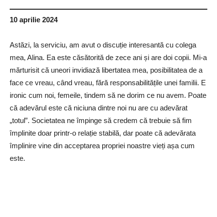
10 aprilie 2024
Astăzi, la serviciu, am avut o discuție interesantă cu colega
mea, Alina. Ea este căsătorită de zece ani și are doi copii. Mi-a
mărturisit că uneori invidiază libertatea mea, posibilitatea de a
face ce vreau, când vreau, fără responsabilitățile unei familii. E
ironic cum noi, femeile, tindem să ne dorim ce nu avem. Poate
că adevărul este că niciuna dintre noi nu are cu adevărat
„totul”. Societatea ne împinge să credem că trebuie să fim
împlinite doar printr-o relație stabilă, dar poate că adevărata
împlinire vine din acceptarea propriei noastre vieți așa cum
este.