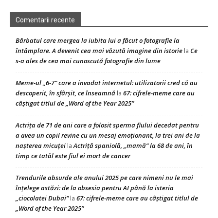
Comentarii recente
Bărbatul care mergea la iubita lui a făcut o fotografie la
întâmplare. A devenit cea mai văzută imagine din istorie
Ce
la
s-a ales de cea mai cunoscută fotografie din lume
Meme-ul „6-7” care a invadat internetul: utilizatorii cred că au
descoperit, în sfârșit, ce înseamnă
67: cifrele-meme care au
la
câștigat titlul de „Word of the Year 2025”
Actrița de 71 de ani care a folosit sperma fiului decedat pentru
a avea un copil revine cu un mesaj emoționant, la trei ani de la
nașterea micuței
Actriță spaniolă, „mamă” la 68 de ani, în
la
timp ce tatăl este fiul ei mort de cancer
Trendurile absurde ale anului 2025 pe care nimeni nu le mai
înțelege astăzi: de la obsesia pentru AI până la isteria
„ciocolatei Dubai”
67: cifrele-meme care au câștigat titlul de
la
„Word of the Year 2025”