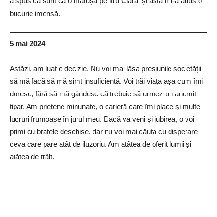
a spus că sunt ca o mătușă pentru Clara, și asta mi-a adus o
bucurie imensă.
5 mai 2024
Astăzi, am luat o decizie. Nu voi mai lăsa presiunile societății
să mă facă să mă simt insuficientă. Voi trăi viața așa cum îmi
doresc, fără să mă gândesc că trebuie să urmez un anumit
tipar. Am prietene minunate, o carieră care îmi place și multe
lucruri frumoase în jurul meu. Dacă va veni și iubirea, o voi
primi cu brațele deschise, dar nu voi mai căuta cu disperare
ceva care pare atât de iluzoriu. Am atâtea de oferit lumii și
atâtea de trăit.