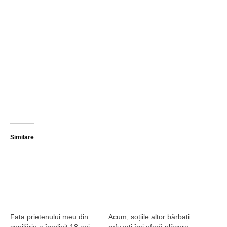
Similare
Fata prietenului meu din
Acum, soțiile altor bărbați
copilărie a împlinit 18 ani.
refuzați îmi oferă plăcere,