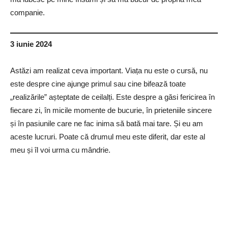
companie.
3 iunie 2024
Astăzi am realizat ceva important. Viața nu este o cursă, nu
este despre cine ajunge primul sau cine bifează toate
„realizările” așteptate de ceilalți. Este despre a găsi fericirea în
fiecare zi, în micile momente de bucurie, în prieteniile sincere
și în pasiunile care ne fac inima să bată mai tare. Și eu am
aceste lucruri. Poate că drumul meu este diferit, dar este al
meu și îl voi urma cu mândrie.