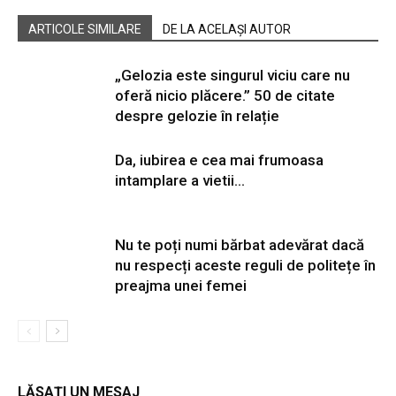
ARTICOLE SIMILARE
DE LA ACELAȘI AUTOR
„Gelozia este singurul viciu care nu
oferă nicio plăcere.” 50 de citate
despre gelozie în relație
Da, iubirea e cea mai frumoasa
intamplare a vietii…
Nu te poți numi bărbat adevărat dacă
nu respecți aceste reguli de politețe în
preajma unei femei
LĂSAȚI UN MESAJ