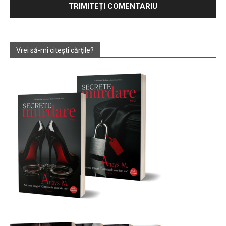
Vrei să-mi citești cărțile?