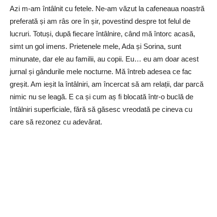
Azi m-am întâlnit cu fetele. Ne-am văzut la cafeneaua noastră
preferată și am râs ore în șir, povestind despre tot felul de
lucruri. Totuși, după fiecare întâlnire, când mă întorc acasă,
simt un gol imens. Prietenele mele, Ada și Sorina, sunt
minunate, dar ele au familii, au copii. Eu… eu am doar acest
jurnal și gândurile mele nocturne. Mă întreb adesea ce fac
greșit. Am ieșit la întâlniri, am încercat să am relații, dar parcă
nimic nu se leagă. E ca și cum aș fi blocată într-o buclă de
întâlniri superficiale, fără să găsesc vreodată pe cineva cu
care să rezonez cu adevărat.