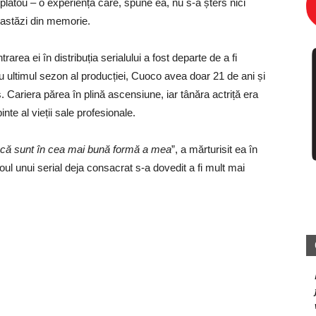
platou – o experiență care, spune ea, nu s-a șters nici
astăzi din memorie.
rarea ei în distribuția serialului a fost departe de a fi
ru ultimul sezon al producției, Cuoco avea doar 21 de ani și
Cariera părea în plină ascensiune, iar tânăra actriță era
te al vieții sale profesionale.
 că sunt în cea mai bună formă a mea
”, a mărturisit ea în
atoul unui serial deja consacrat s-a dovedit a fi mult mai