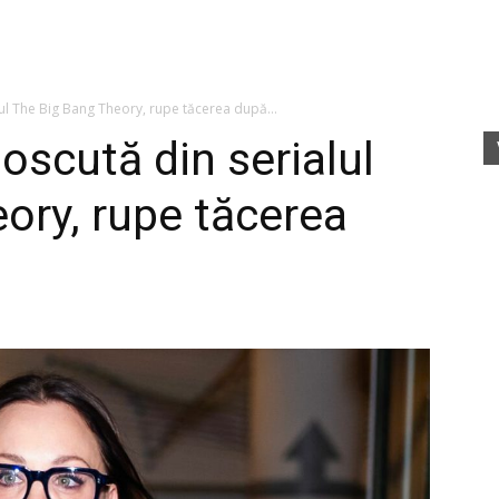
fete
ul The Big Bang Theory, rupe tăcerea după...
oscută din serialul
ory, rupe tăcerea
rele