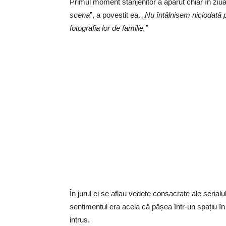
Primul moment stânjenitor a apărut chiar în ziua un
scena
”, a povestit ea. „
Nu întâlnisem niciodată pe
fotografia lor de familie.”
În jurul ei se aflau vedete consacrate ale seri
sentimentul era acela că pășea într-un spațiu în c
intrus.