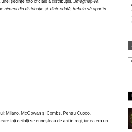
ei ședințe foto oficiale a distribuției. „
Imaginați-vă
 nimeni din distribuție și, dintr-odată, trebuia să apar în
Ar
alului: Milano, McGowan și Combs. Pentru Cuoco,
are toți ceilalți se cunoșteau de ani întregi, iar ea era un