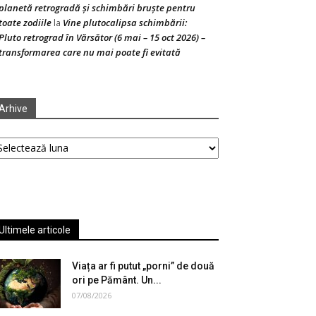
planetă retrogradă și schimbări bruște pentru
toate zodiile
Vine plutocalipsa schimbării:
la
Pluto retrograd în Vărsător (6 mai – 15 oct 2026) –
transformarea care nu mai poate fi evitată
Arhive
hive
Ultimele articole
Viața ar fi putut „porni” de două
ori pe Pământ. Un...
07/08/2026