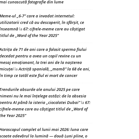
mai cunoscută fotografie din lume
Meme-ul „6-7” care a invadat internetul:
utilizatorii cred că au descoperit, în sfârșit, ce
înseamnă
67: cifrele-meme care au câștigat
la
titlul de „Word of the Year 2025”
Actrița de 71 de ani care a folosit sperma fiului
decedat pentru a avea un copil revine cu un
mesaj emoționant, la trei ani de la nașterea
micuței
Actriță spaniolă, „mamă” la 68 de ani,
la
în timp ce tatăl este fiul ei mort de cancer
Trendurile absurde ale anului 2025 pe care
nimeni nu le mai înțelege astăzi: de la obsesia
pentru AI până la isteria „ciocolatei Dubai”
67:
la
cifrele-meme care au câștigat titlul de „Word of
the Year 2025”
Horoscopul complet al lunii mai 2026: luna care
scoate adevărul la lumină — două Luni pline, o