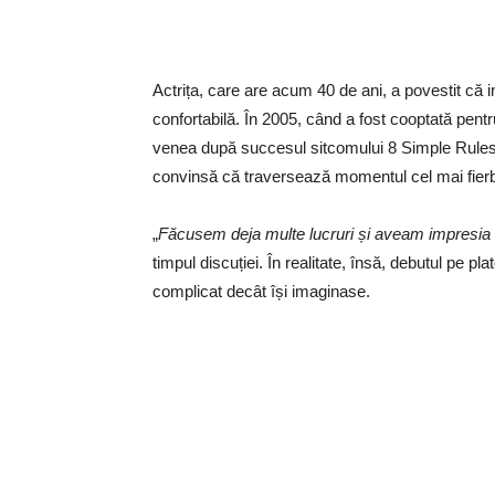
Actrița, care are acum 40 de ani, a povestit că int
confortabilă. În 2005, când a fost cooptată pent
venea după succesul sitcomului 8 Simple Rules. 
convinsă că traversează momentul cel mai fierbin
„
Făcusem deja multe lucruri și aveam impresia
timpul discuției. În realitate, însă, debutul pe pl
complicat decât își imaginase.