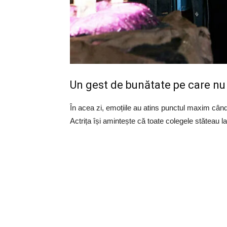
Un gest de bunătate pe care nu 
În acea zi, emoțiile au atins punctul maxim când 
Actrița își amintește că toate colegele stăteau 