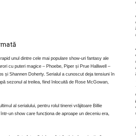
ormată
rapid unul dintre cele mai populare show-uri fantasy ale
rori cu puteri magice – Phoebe, Piper și Prue Halliwell –
s și Shannen Doherty. Serialul a cunoscut deja tensiuni în
upă sezonul al treilea, fiind înlocuită de Rose McGowan,
timul al serialului, pentru rolul tinerei vrăjitoare Billie
ea într-un show care funcționa de aproape un deceniu era,