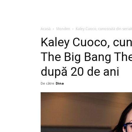
Acasă
Monden
Kaley Cuoco, cunoscută din serial
Kaley Cuoco, cun
The Big Bang The
după 20 de ani
De către
Dina