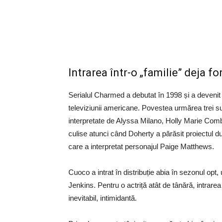
Intrarea într-o „familie” deja f
Serialul Charmed a debutat în 1998 și a devenit 
televiziunii americane. Povestea urmărea trei su
interpretate de Alyssa Milano, Holly Marie Comb
culise atunci când Doherty a părăsit proiectul d
care a interpretat personajul Paige Matthews.
Cuoco a intrat în distribuție abia în sezonul opt, ul
Jenkins. Pentru o actriță atât de tânără, intrar
inevitabil, intimidantă.