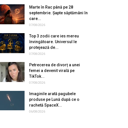
Marte în Rac până pe 28
septembrie. Șapte săptămâni în
care...
07/08/2026
Top 3 zodii care ies mereu
învingătoare. Universul le
protejează de...
07/08/2026
Petrecerea de divorț a unei
femei a devenit virală pe
TikTok...
07/08/2026
Imaginile arată pagubele
produse pe Lună după ce o
rachetă SpaceX...
06/08/2026