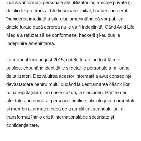
inclusiv informații personale ale utilizatorilor, mesaje private și
detalii despre tranzacțiile financiare. Inițial, hackerii au cerut
închiderea imediată a site-ului, amenințând că vor publica
datele furate dacă cererea nu le va fi îndeplinită. Când Avid Life
Media a refuzat să se conformeze, hackerii și-au dus la
îndeplinire amenințarea.
La mijlocul lunii august 2015, datele furate au fost făcute
publice, expunând identitățile și detaliile personale a milioane
de utilizatori. Dezvăluirea acestor informații a avut consecințe
devastatoare pentru mulți, ducând la destrămarea căsniciilor,
ruina reputațiilor și, în unele cazuri, la sinucideri. Printre cei
afectați s-au numărat persoane publice, oficiali guvernamentali
și membri ai armatei, ceea ce a amplificat scandalul și l-a
transformat într-o criză internațională de securitate și
confidențialitate.