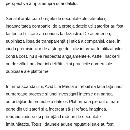
perspectivă amplă asupra scandalului.
Serialul arată cum breșele de securitate ale site-ului și
incapacitatea companiei de a proteja datele utilizatorilor au fost
factori critici care au condus la dezastru. De asemenea,
subliniază lipsa de transparență și etică a companiei, care, în
ciuda promisiunilor de a șterge definitiv informațiile utilizatorilor
contra cost, nu și-a respectat angajamentele. Astfel, hackerii
au dezvăluit nu doar infidelități, ci și practicile comerciale
dubioase ale platformei.
În urma scandalului, Avid Life Media a trebuit să facă față unor
numeroase procese și unei investigații intense din partea
autorităților de protecție a datelor. Platforma a pierdut o mare
parte din utilizatori și a încercat să-și refacă imaginea,
rebranduindu-se și promițând măsuri de securitate
îmbunătățite. Totuși, daunele aduse reputației sale au fost