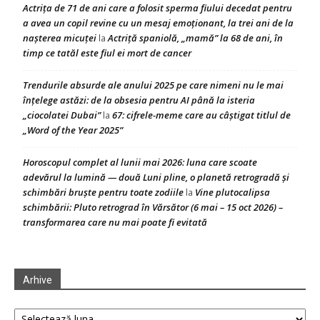
Actrița de 71 de ani care a folosit sperma fiului decedat pentru
a avea un copil revine cu un mesaj emoționant, la trei ani de la
nașterea micuței
Actriță spaniolă, „mamă” la 68 de ani, în
la
timp ce tatăl este fiul ei mort de cancer
Trendurile absurde ale anului 2025 pe care nimeni nu le mai
înțelege astăzi: de la obsesia pentru AI până la isteria
„ciocolatei Dubai”
67: cifrele-meme care au câștigat titlul de
la
„Word of the Year 2025”
Horoscopul complet al lunii mai 2026: luna care scoate
adevărul la lumină — două Luni pline, o planetă retrogradă și
schimbări bruște pentru toate zodiile
Vine plutocalipsa
la
schimbării: Pluto retrograd în Vărsător (6 mai – 15 oct 2026) –
transformarea care nu mai poate fi evitată
Arhive
Arhive