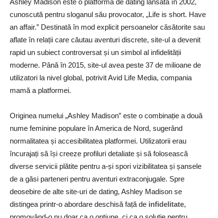
Ashley Madison este o platformă de dating lansată în 2002,
cunoscută pentru sloganul său provocator, „Life is short. Have
an affair.” Destinată în mod explicit persoanelor căsătorite sau
aflate în relații care căutau aventuri discrete, site-ul a devenit
rapid un subiect controversat și un simbol al infidelității
moderne. Până în 2015, site-ul avea peste 37 de milioane de
utilizatori la nivel global, potrivit Avid Life Media, compania
mamă a platformei.
Originea numelui „Ashley Madison” este o combinație a două
nume feminine populare în America de Nord, sugerând
normalitatea și accesibilitatea platformei. Utilizatorii erau
încurajați să își creeze profiluri detaliate și să folosească
diverse servicii plătite pentru a-și spori vizibilitatea și șansele
de a găsi parteneri pentru aventuri extraconjugale. Spre
deosebire de alte site-uri de dating, Ashley Madison se
distingea printr-o abordare deschisă față de
infidelitate
,
promovând-o nu doar ca o opțiune, ci ca o soluție pentru