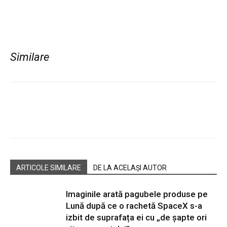
Similare
Facebook
Twitter
Pinterest
W
ARTICOLE SIMILARE
DE LA ACELAȘI AUTOR
Imaginile arată pagubele produse pe
Lună după ce o rachetă SpaceX s-a
izbit de suprafața ei cu „de șapte ori