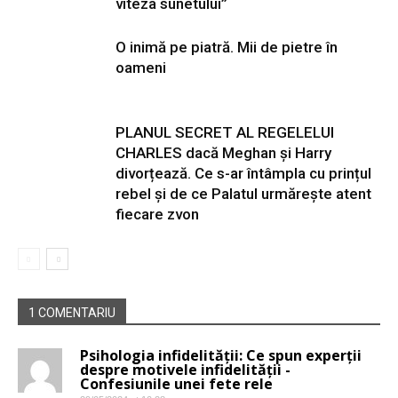
viteza sunetului”
O inimă pe piatră. Mii de pietre în
oameni
PLANUL SECRET AL REGELELUI
CHARLES dacă Meghan și Harry
divorțează. Ce s-ar întâmpla cu prințul
rebel și de ce Palatul urmărește atent
fiecare zvon
1 COMENTARIU
Psihologia infidelității: Ce spun experții
despre motivele infidelității -
Confesiunile unei fete rele