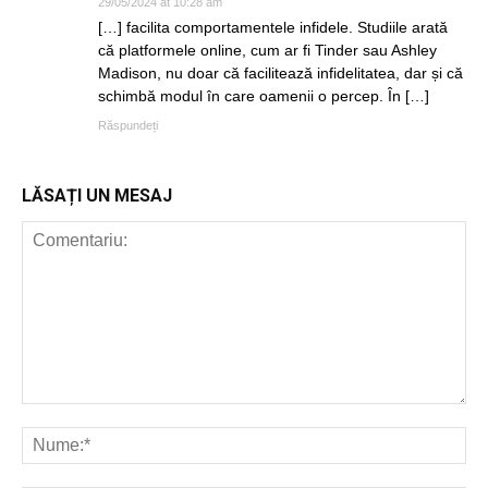
29/05/2024 at 10:28 am
[…] facilita comportamentele infidele. Studiile arată
că platformele online, cum ar fi Tinder sau Ashley
Madison, nu doar că facilitează infidelitatea, dar și că
schimbă modul în care oamenii o percep. În […]
Răspundeți
LĂSAȚI UN MESAJ