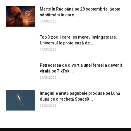
Marte în Rac până pe 28 septembrie. Șapte
săptămâni în care...
07/08/2026
Top 3 zodii care ies mereu învingătoare.
Universul le protejează de...
07/08/2026
Petrecerea de divorț a unei femei a devenit
virală pe TikTok...
07/08/2026
Imaginile arată pagubele produse pe Lună
după ce o rachetă SpaceX...
06/08/2026