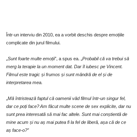
Într-un interviu din 2010, ea a vorbit deschis despre emoțiile
complicate din jurul filmului.
„
Sunt foarte multe emoții
”, a spus ea. „
Probabil că va trebui să
merg la terapie la un moment dat. Dar îl iubesc pe Vincent.
Filmul este tragic și frumos și sunt mândră de el și de
interpretarea mea.
„
Mă întristează faptul că oamenii văd filmul într-un singur fel,
dar ce poți face? Am făcut multe scene de sex explicite, dar nu
sunt prea interesată să mai fac altele. Sunt mai conștientă de
mine acum și nu aș mai putea fi la fel de liberă, așa că de ce
aș face-o?”