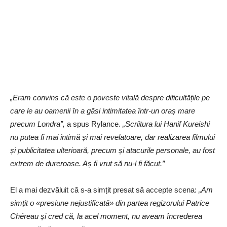
„Eram convins că este o poveste vitală despre dificultățile pe
care le au oamenii în a găsi intimitatea într-un oraș mare
precum Londra”,
a spus Rylance.
„Scriitura lui Hanif Kureishi
nu putea fi mai intimă și mai revelatoare, dar realizarea filmului
și publicitatea ulterioară, precum și atacurile personale, au fost
extrem de dureroase. Aș fi vrut să nu-l fi făcut.”
El a mai dezvăluit că s-a simțit presat să accepte scena:
„Am
simțit o «presiune nejustificată» din partea regizorului Patrice
Chéreau și cred că, la acel moment, nu aveam încrederea