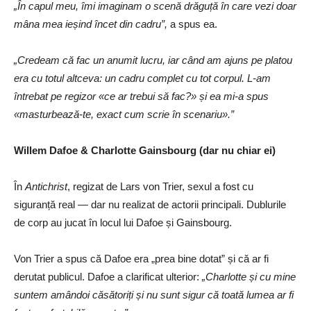
„În capul meu, îmi imaginam o scenă drăguță în care vezi doar
mâna mea ieșind încet din cadru”,
a spus ea.
„Credeam că fac un anumit lucru, iar când am ajuns pe platou
era cu totul altceva: un cadru complet cu tot corpul. L-am
întrebat pe regizor «ce ar trebui să fac?» și ea mi-a spus
«masturbează-te, exact cum scrie în scenariu».”
Willem Dafoe & Charlotte Gainsbourg (dar nu chiar ei)
În
Antichrist
, regizat de Lars von Trier, sexul a fost cu
siguranță real — dar nu realizat de actorii principali. Dublurile
de corp au jucat în locul lui Dafoe și Gainsbourg.
Von Trier a spus că Dafoe era „prea bine dotat” și că ar fi
derutat publicul. Dafoe a clarificat ulterior:
„Charlotte și cu mine
suntem amândoi căsătoriți și nu sunt sigur că toată lumea ar fi