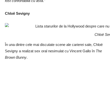
fost confortabilă cu asta.”
Chloë Sevigny
Chloë Se
În una dintre cele mai discutate scene ale carierei sale, Chloë
Sevigny a realizat sex oral nesimulat cu Vincent Gallo în
The
Brown Bunny
.