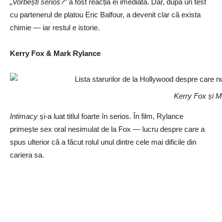
„Vorbești serios?”
a fost reacția ei imediată. Dar, după un test
cu partenerul de platou Eric Balfour, a devenit clar că exista
chimie — iar restul e istorie.
Kerry Fox & Mark Rylance
Kerry Fox și 
Intimacy
și-a luat titlul foarte în serios. În film, Rylance
primește sex oral nesimulat de la Fox — lucru despre care a
spus ulterior că a făcut rolul unul dintre cele mai dificile din
cariera sa.