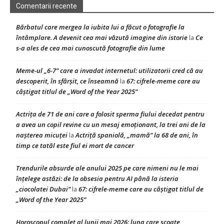
Comentarii recente
Bărbatul care mergea la iubita lui a făcut o fotografie la
întâmplare. A devenit cea mai văzută imagine din istorie
Ce
la
s-a ales de cea mai cunoscută fotografie din lume
Meme-ul „6-7” care a invadat internetul: utilizatorii cred că au
descoperit, în sfârșit, ce înseamnă
67: cifrele-meme care au
la
câștigat titlul de „Word of the Year 2025”
Actrița de 71 de ani care a folosit sperma fiului decedat pentru
a avea un copil revine cu un mesaj emoționant, la trei ani de la
nașterea micuței
Actriță spaniolă, „mamă” la 68 de ani, în
la
timp ce tatăl este fiul ei mort de cancer
Trendurile absurde ale anului 2025 pe care nimeni nu le mai
înțelege astăzi: de la obsesia pentru AI până la isteria
„ciocolatei Dubai”
67: cifrele-meme care au câștigat titlul de
la
„Word of the Year 2025”
Horoscopul complet al lunii mai 2026: luna care scoate