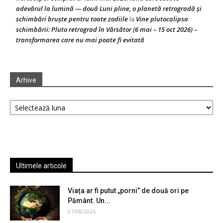
adevărul la lumină — două Luni pline, o planetă retrogradă și
schimbări bruște pentru toate zodiile
Vine plutocalipsa
la
schimbării: Pluto retrograd în Vărsător (6 mai – 15 oct 2026) –
transformarea care nu mai poate fi evitată
Arhive
Arhive
Ultimele articole
Viața ar fi putut „porni” de două ori pe
Pământ. Un...
07/08/2026