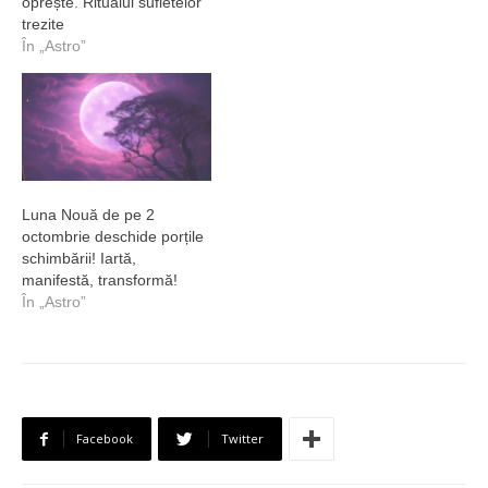
oprește. Ritualul sufletelor
trezite
În „Astro”
Luna Nouă de pe 2
octombrie deschide porțile
schimbării! Iartă,
manifestă, transformă!
În „Astro”
Facebook
Twitter