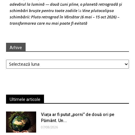
adevărul la lumină — două Luni pline, o planetă retrogradă și
schimbări bruște pentru toate zodiile
Vine plutocalipsa
la
schimbării: Pluto retrograd în Vărsător (6 mai – 15 oct 2026) –
transformarea care nu mai poate fi evitată
Arhive
Arhive
Ultimele articole
Viața ar fi putut „porni” de două ori pe
Pământ. Un...
07/08/2026