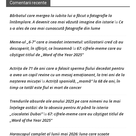
Comentarii recente
Bărbatul care mergea la iubita lui a făcut o fotografie la
întâmplare. A devenit cea mai văzută imagine din istorie
Ce
la
s-a ales de cea mai cunoscută fotografie din lume
Meme-ul „6-7” care a invadat internetul: utilizatorii cred că au
descoperit, în sfârșit, ce înseamnă
67: cifrele-meme care au
la
câștigat titlul de „Word of the Year 2025”
Actrița de 71 de ani care a folosit sperma fiului decedat pentru
a avea un copil revine cu un mesaj emoționant, la trei ani de la
nașterea micuței
Actriță spaniolă, „mamă” la 68 de ani, în
la
timp ce tatăl este fiul ei mort de cancer
Trendurile absurde ale anului 2025 pe care nimeni nu le mai
înțelege astăzi: de la obsesia pentru AI până la isteria
„ciocolatei Dubai”
67: cifrele-meme care au câștigat titlul de
la
„Word of the Year 2025”
Horoscopul complet al lunii mai 2026: luna care scoate