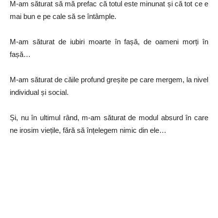
M-am săturat să mă prefac că totul este minunat și că tot ce e
mai bun e pe cale să se întâmple.
M-am săturat de iubiri moarte în fașă, de oameni morți în
fașă…
M-am săturat de căile profund greșite pe care mergem, la nivel
individual și social.
Și, nu în ultimul rând, m-am săturat de modul absurd în care
ne irosim viețile, fără să înțelegem nimic din ele…