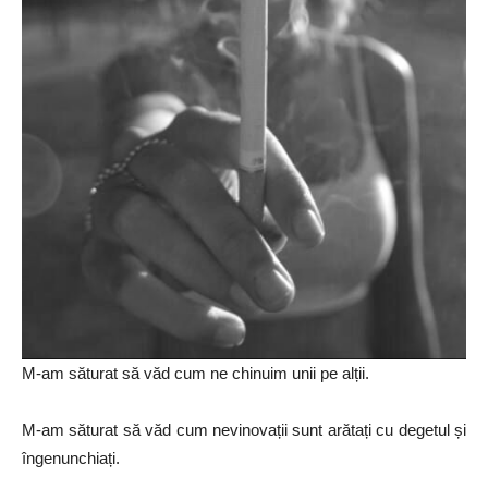
M-am săturat să văd cum ne chinuim unii pe alții.
M-am săturat să văd cum nevinovații sunt arătați cu degetul și
îngenunchiați.