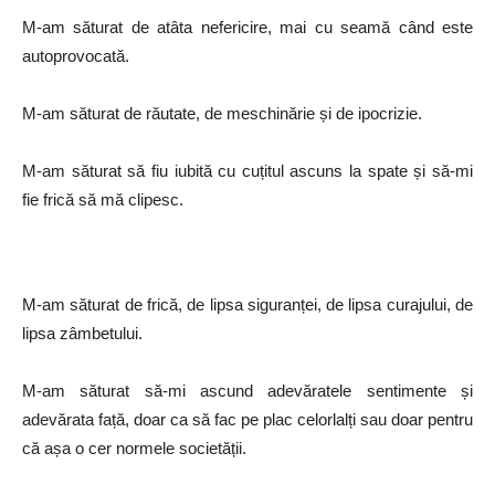
M-am săturat de atâta nefericire, mai cu seamă când este
autoprovocată.
M-am săturat de răutate, de meschinărie și de ipocrizie.
M-am săturat să fiu iubită cu cuțitul ascuns la spate și să-mi
fie frică să mă clipesc.
M-am săturat de frică, de lipsa siguranței, de lipsa curajului, de
lipsa zâmbetului.
M-am săturat să-mi ascund adevăratele sentimente și
adevărata față, doar ca să fac pe plac celorlalți sau doar pentru
că așa o cer normele societății.