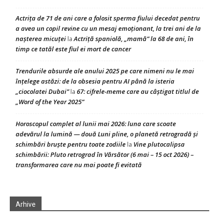
Actrița de 71 de ani care a folosit sperma fiului decedat pentru
a avea un copil revine cu un mesaj emoționant, la trei ani de la
nașterea micuței
Actriță spaniolă, „mamă” la 68 de ani, în
la
timp ce tatăl este fiul ei mort de cancer
Trendurile absurde ale anului 2025 pe care nimeni nu le mai
înțelege astăzi: de la obsesia pentru AI până la isteria
„ciocolatei Dubai”
67: cifrele-meme care au câștigat titlul de
la
„Word of the Year 2025”
Horoscopul complet al lunii mai 2026: luna care scoate
adevărul la lumină — două Luni pline, o planetă retrogradă și
schimbări bruște pentru toate zodiile
Vine plutocalipsa
la
schimbării: Pluto retrograd în Vărsător (6 mai – 15 oct 2026) –
transformarea care nu mai poate fi evitată
Arhive