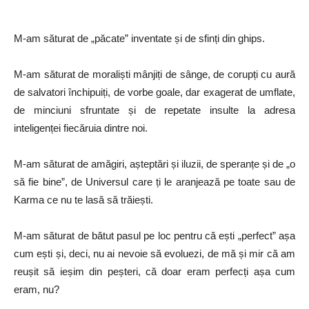
M-am săturat de „păcate” inventate și de sfinți din ghips.
M-am săturat de moraliști mânjiți de sânge, de corupți cu aură
de salvatori închipuiți, de vorbe goale, dar exagerat de umflate,
de minciuni sfruntate și de repetate insulte la adresa
inteligenței fiecăruia dintre noi.
M-am săturat de amăgiri, așteptări și iluzii, de speranțe și de „o
să fie bine”, de Universul care ți le aranjează pe toate sau de
Karma ce nu te lasă să trăiești.
M-am săturat de bătut pasul pe loc pentru că ești „perfect” așa
cum ești și, deci, nu ai nevoie să evoluezi, de mă și mir că am
reușit să ieșim din peșteri, că doar eram perfecți așa cum
eram, nu?