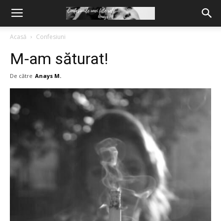
Acasă
Confesiuni
M-am săturat!
De către
Anays M.