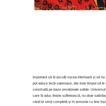
important să îți asculți vocea interioară și să nu t
pot aduce lecții valoroase, dar este timpul să le e
construită pe baze emoționale solide. Universul t
care îți aduc liniște sufletească, nu doar satisf
când te simți completă și în armonie cu tine însă