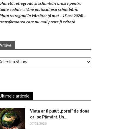
planetă retrogradă și schimbări bruște pentru
toate zodiile
Vine plutocalipsa schimbării:
la
Pluto retrograd în Vărsător (6 mai – 15 oct 2026) –
transformarea care nu mai poate fi evitată
Arhive
hive
Ultimele articole
Viața ar fi putut „porni” de două
ori pe Pământ. Un...
07/08/2026