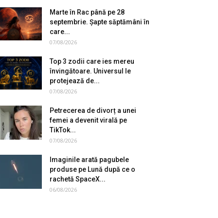
Marte în Rac până pe 28
septembrie. Șapte săptămâni în
care...
07/08/2026
Top 3 zodii care ies mereu
învingătoare. Universul le
protejează de...
07/08/2026
Petrecerea de divorț a unei
femei a devenit virală pe
TikTok...
07/08/2026
Imaginile arată pagubele
produse pe Lună după ce o
rachetă SpaceX...
06/08/2026