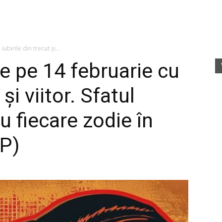
fete
ubirile din trecut și...
e pe 14 februarie cu
 și viitor. Sfatul
rele
u fiecare zodie în
P)