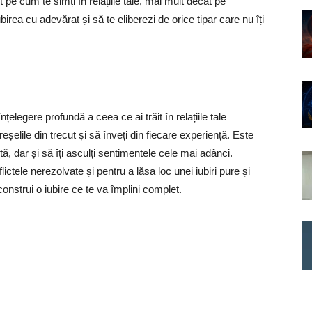
e cum te simți în relațiile tale, mai mult decât pe
birea cu adevărat și să te eliberezi de orice tipar care nu îți
legere profundă a ceea ce ai trăit în relațiile tale
greșelile din trecut și să înveți din fiecare experiență. Este
, dar și să îți asculți sentimentele cele mai adânci.
ctele nerezolvate și pentru a lăsa loc unei iubiri pure și
onstrui o iubire ce te va împlini complet.