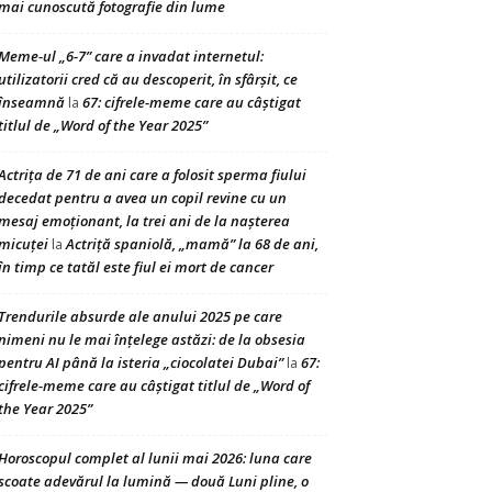
mai cunoscută fotografie din lume
Meme-ul „6-7” care a invadat internetul:
utilizatorii cred că au descoperit, în sfârșit, ce
înseamnă
67: cifrele-meme care au câștigat
la
titlul de „Word of the Year 2025”
Actrița de 71 de ani care a folosit sperma fiului
decedat pentru a avea un copil revine cu un
mesaj emoționant, la trei ani de la nașterea
micuței
Actriță spaniolă, „mamă” la 68 de ani,
la
în timp ce tatăl este fiul ei mort de cancer
Trendurile absurde ale anului 2025 pe care
nimeni nu le mai înțelege astăzi: de la obsesia
pentru AI până la isteria „ciocolatei Dubai”
67:
la
cifrele-meme care au câștigat titlul de „Word of
the Year 2025”
Horoscopul complet al lunii mai 2026: luna care
scoate adevărul la lumină — două Luni pline, o