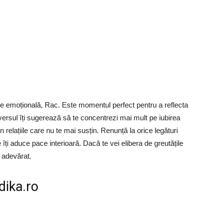
are emoțională, Rac. Este momentul perfect pentru a reflecta
niversul îți sugerează să te concentrezi mai mult pe iubirea
in relațiile care nu te mai susțin. Renunță la orice legături
re îți aduce pace interioară. Dacă te vei elibera de greutățile
u adevărat.
dika.ro