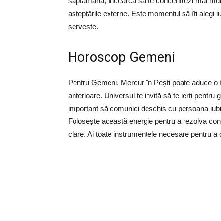
săptămână, încearcă să te concentrezi mai mult p
așteptările externe. Este momentul să îți alegi iu
servește.
Horoscop Gemeni
Pentru Gemeni, Mercur în Pești poate aduce o înțe
anterioare. Universul te invită să te ierți pentru 
important să comunici deschis cu persoana iubită
Folosește această energie pentru a rezolva confli
clare. Ai toate instrumentele necesare pentru a c