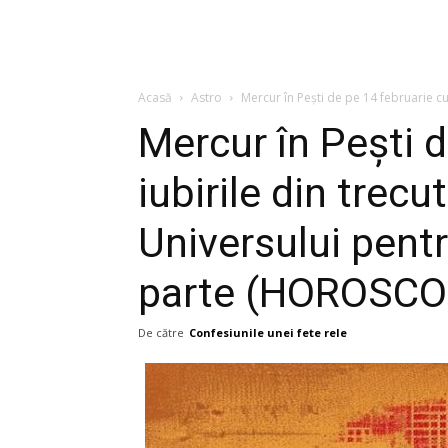
Acasă
Astro
Mercur în Pești de pe 14 februarie cu i
Mercur în Pești d
iubirile din trecut
Universului pentr
parte (HOROSCO
De către
Confesiunile unei fete rele