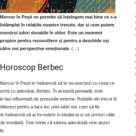
Mercur în Pești ne permite să înțelegem mai bine ce s-a
întâmplat în relațiile noastre trecute, dar și cum putem
construi iubiri durabile în viitor. Este un moment
propice pentru reconciliere și pentru a deschide uși
către noi perspective emoționale.
(…)
Horoscop Berbec
Mercur în Pești te îndeamnă să te reconectezi cu ceea ce
simți cu adevărat, Berbec. În această perioadă, este
e lași influențată de presiunile externe. Relațiile din trecut îți
liberezi pentru a face loc unei iubiri noi, care să fie
e îndeamnă să ai încredere în intuiția ta și să urmezi căile
acție imediată. Ține minte că iubirea adevărată vine atunci
ți.