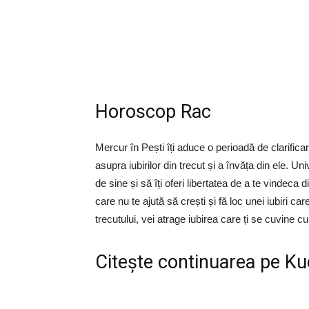
Horoscop Rac
Mercur în Pești îți aduce o perioadă de clarific
asupra iubirilor din trecut și a învăța din ele. U
de sine și să îți oferi libertatea de a te vindeca d
care nu te ajută să crești și fă loc unei iubiri ca
trecutului, vei atrage iubirea care ți se cuvine c
Citește continuarea pe
Ku