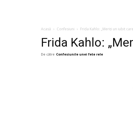
Acasă
Confesiuni
Frida Kahlo: „Meriți un iubit car
Frida Kahlo: „Meri
De către
Confesiunile unei fete rele