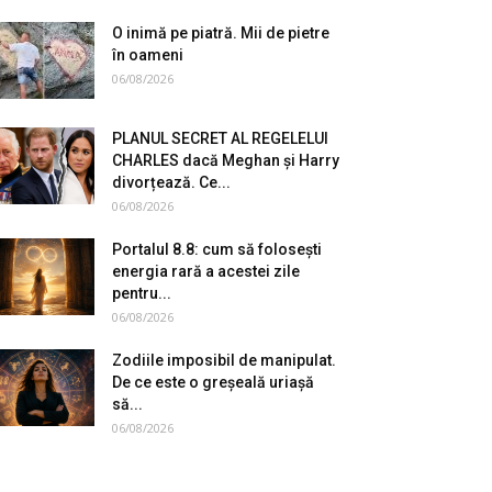
O inimă pe piatră. Mii de pietre
în oameni
06/08/2026
PLANUL SECRET AL REGELELUI
CHARLES dacă Meghan și Harry
divorțează. Ce...
06/08/2026
Portalul 8.8: cum să folosești
energia rară a acestei zile
pentru...
06/08/2026
Zodiile imposibil de manipulat.
De ce este o greșeală uriașă
să...
06/08/2026