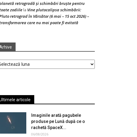
planetă retrogradă și schimbări bruște pentru
toate zodiile
Vine plutocalipsa schimbării:
la
Pluto retrograd în Vărsător (6 mai – 15 oct 2026) –
transformarea care nu mai poate fi evitată
Arhive
hive
Ultimele articole
Imaginile arată pagubele
produse pe Lună după ce o
rachetă SpaceX...
06/08/2026