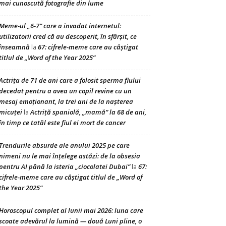
mai cunoscută fotografie din lume
Meme-ul „6-7” care a invadat internetul:
utilizatorii cred că au descoperit, în sfârșit, ce
înseamnă
67: cifrele-meme care au câștigat
la
titlul de „Word of the Year 2025”
Actrița de 71 de ani care a folosit sperma fiului
decedat pentru a avea un copil revine cu un
mesaj emoționant, la trei ani de la nașterea
micuței
Actriță spaniolă, „mamă” la 68 de ani,
la
în timp ce tatăl este fiul ei mort de cancer
Trendurile absurde ale anului 2025 pe care
nimeni nu le mai înțelege astăzi: de la obsesia
pentru AI până la isteria „ciocolatei Dubai”
67:
la
cifrele-meme care au câștigat titlul de „Word of
the Year 2025”
Horoscopul complet al lunii mai 2026: luna care
scoate adevărul la lumină — două Luni pline, o