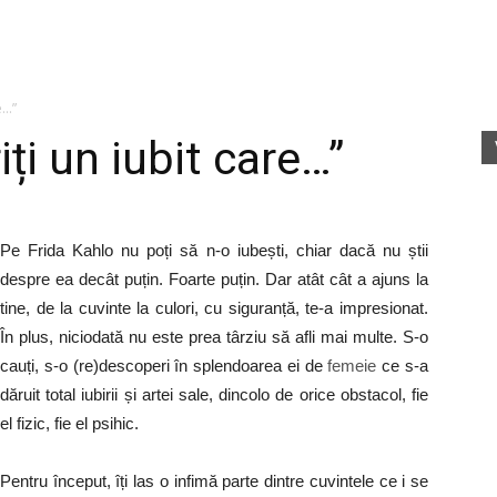
fete
e…”
ți un iubit care…”
rele
Pe Frida Kahlo nu poți să n-o iubești, chiar dacă nu știi
despre ea decât puțin. Foarte puțin. Dar atât cât a ajuns la
tine, de la cuvinte la culori, cu siguranță, te-a impresionat.
În plus, niciodată nu este prea târziu să afli mai multe. S-o
cauți, s-o (re)descoperi în splendoarea ei de
femeie
ce s-a
dăruit total iubirii și artei sale, dincolo de orice obstacol, fie
el fizic, fie el psihic.
Pentru început, îți las o infimă parte dintre cuvintele ce i se