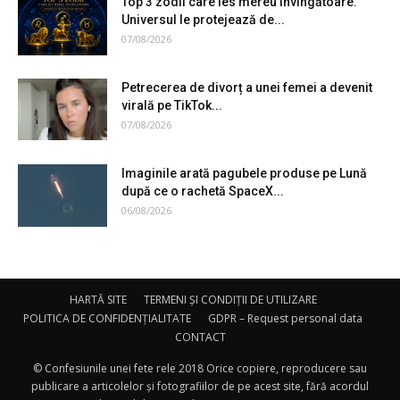
Top 3 zodii care ies mereu învingătoare.
Universul le protejează de...
07/08/2026
Petrecerea de divorț a unei femei a devenit
virală pe TikTok...
07/08/2026
Imaginile arată pagubele produse pe Lună
după ce o rachetă SpaceX...
06/08/2026
HARTĂ SITE
TERMENI ȘI CONDIȚII DE UTILIZARE
POLITICA DE CONFIDENȚIALITATE
GDPR – Request personal data
CONTACT
© Confesiunile unei fete rele 2018 Orice copiere, reproducere sau
publicare a articolelor și fotografiilor de pe acest site, fără acordul