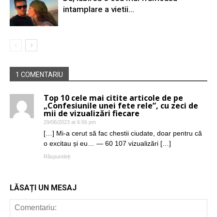
intamplare a vietii…
1 COMENTARIU
Top 10 cele mai citite articole de pe
„Confesiunile unei fete rele”, cu zeci de
mii de vizualizări fiecare
29/06/2023 at 6:56 pm
[…] Mi-a cerut să fac chestii ciudate, doar pentru că
o excitau și eu… — 60 107 vizualizări […]
Răspundeți
LĂSAȚI UN MESAJ