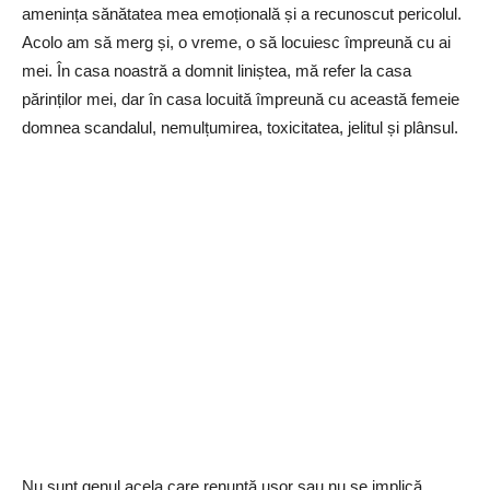
amenința sănătatea mea emoțională și a recunoscut pericolul.
Acolo am să merg și, o vreme, o să locuiesc împreună cu ai
mei. În casa noastră a domnit liniștea, mă refer la casa
părinților mei, dar în casa locuită împreună cu această femeie
domnea scandalul, nemulțumirea, toxicitatea, jelitul și plânsul.
Nu sunt genul acela care renunță ușor sau nu se implică