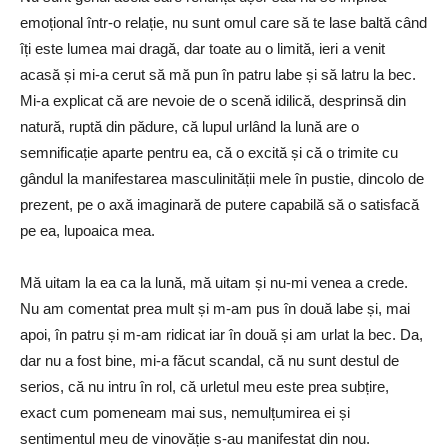
emoțional într-o relație, nu sunt omul care să te lase baltă când
îți este lumea mai dragă, dar toate au o limită, ieri a venit
acasă și mi-a cerut să mă pun în patru labe și să latru la bec.
Mi-a explicat că are nevoie de o scenă idilică, desprinsă din
natură, ruptă din pădure, că lupul urlând la lună are o
semnificație aparte pentru ea, că o excită și că o trimite cu
gândul la manifestarea masculinității mele în pustie, dincolo de
prezent, pe o axă imaginară de putere capabilă să o satisfacă
pe ea, lupoaica mea.
Mă uitam la ea ca la lună, mă uitam și nu-mi venea a crede.
Nu am comentat prea mult și m-am pus în două labe și, mai
apoi, în patru și m-am ridicat iar în două și am urlat la bec. Da,
dar nu a fost bine, mi-a făcut scandal, că nu sunt destul de
serios, că nu intru în rol, că urletul meu este prea subțire,
exact cum pomeneam mai sus, nemulțumirea ei și
sentimentul meu de vinovăție s-au manifestat din nou.