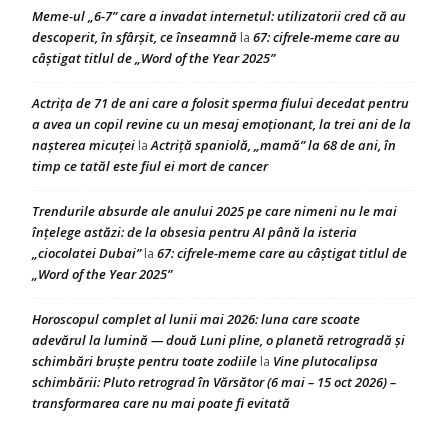
Meme-ul „6-7” care a invadat internetul: utilizatorii cred că au
descoperit, în sfârșit, ce înseamnă
67: cifrele-meme care au
la
câștigat titlul de „Word of the Year 2025”
Actrița de 71 de ani care a folosit sperma fiului decedat pentru
a avea un copil revine cu un mesaj emoționant, la trei ani de la
nașterea micuței
Actriță spaniolă, „mamă” la 68 de ani, în
la
timp ce tatăl este fiul ei mort de cancer
Trendurile absurde ale anului 2025 pe care nimeni nu le mai
înțelege astăzi: de la obsesia pentru AI până la isteria
„ciocolatei Dubai”
67: cifrele-meme care au câștigat titlul de
la
„Word of the Year 2025”
Horoscopul complet al lunii mai 2026: luna care scoate
adevărul la lumină — două Luni pline, o planetă retrogradă și
schimbări bruște pentru toate zodiile
Vine plutocalipsa
la
schimbării: Pluto retrograd în Vărsător (6 mai – 15 oct 2026) –
transformarea care nu mai poate fi evitată