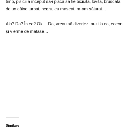
timp, pisicii a început să-i placă să fie biciuită, lovită, bruscată
de un câine turbat, negru, eu mascat, m-am săturat…
Alo? Da? În ce? Ok… Da, vreau să
divorțez
, auzi la ea, cocon
și vierme de mătase…
Similare