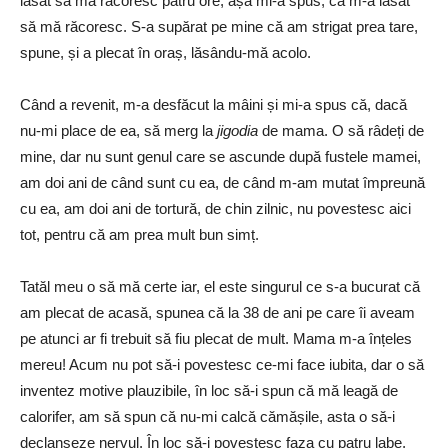
lăsat să mă răcoresc patru ore, așa mi-a spus, că m-a lăsat
să mă răcoresc. S-a supărat pe mine că am strigat prea tare,
spune, și a plecat în oraș, lăsându-mă acolo.
Când a revenit, m-a desfăcut la mâini și mi-a spus că, dacă
nu-mi place de ea, să merg la
jigodia
de mama. O să râdeți de
mine, dar nu sunt genul care se ascunde după fustele mamei,
am doi ani de când sunt cu ea, de când m-am mutat împreună
cu ea, am doi ani de tortură, de chin zilnic, nu povestesc aici
tot, pentru că am prea mult bun simț.
Tatăl meu o să mă certe iar, el este singurul ce s-a bucurat că
am plecat de acasă, spunea că la 38 de ani pe care îi aveam
pe atunci ar fi trebuit să fiu plecat de mult. Mama m-a înțeles
mereu! Acum nu pot să-i povestesc ce-mi face iubita, dar o să
inventez motive plauzibile, în loc să-i spun că mă leagă de
calorifer, am să spun că nu-mi calcă cămășile, asta o să-i
declanșeze nervul. În loc să-i povestesc faza cu patru labe,