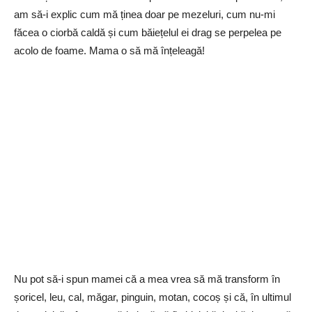
am să-i explic cum mă ținea doar pe mezeluri, cum nu-mi
făcea o ciorbă caldă și cum băiețelul ei drag se perpelea pe
acolo de foame. Mama o să mă înțeleagă!
Nu pot să-i spun mamei că a mea vrea să mă transform în
șoricel, leu, cal, măgar, pinguin, motan, cocoș și că, în ultimul