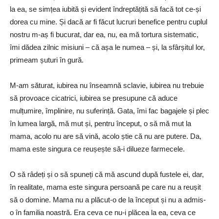
la ea, se simțea iubită și evident îndreptățită să facă tot ce-și
dorea cu mine. Și dacă ar fi făcut lucruri benefice pentru cuplul
nostru m-aș fi bucurat, dar ea, nu, ea mă tortura sistematic,
îmi dădea zilnic misiuni – că așa le numea – și, la sfârșitul lor,
primeam șuturi în gură.
M-am săturat, iubirea nu înseamnă sclavie, iubirea nu trebuie
să provoace cicatrici, iubirea se presupune că aduce
mulțumire, împlinire, nu suferință. Gata, îmi fac bagajele și plec
în lumea largă, mă mut și, pentru început, o să mă mut la
mama, acolo nu are să vină, acolo știe că nu are putere. Da,
mama este singura ce reușește să-i dilueze farmecele.
O să râdeți și o să spuneți că mă ascund după fustele ei, dar,
în realitate, mama este singura persoană pe care nu a reușit
să o domine. Mama nu a plăcut-o de la început și nu a admis-
o în familia noastră. Era ceva ce nu-i plăcea la ea, ceva ce