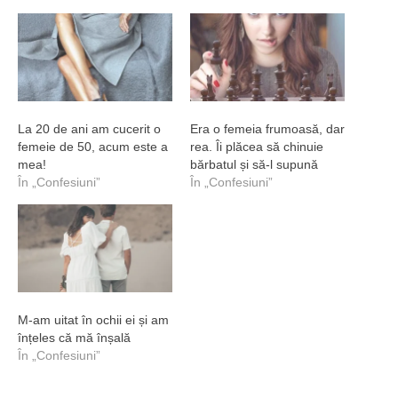
La 20 de ani am cucerit o
Era o femeia frumoasă, dar
femeie de 50, acum este a
rea. Îi plăcea să chinuie
mea!
bărbatul și să-l supună
În „Confesiuni”
În „Confesiuni”
M-am uitat în ochii ei și am
înțeles că mă înșală
În „Confesiuni”