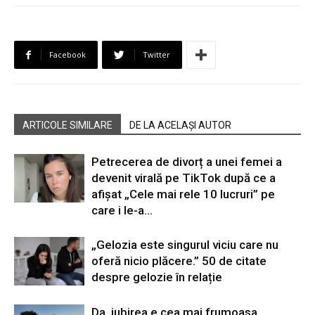
Facebook
Twitter
ARTICOLE SIMILARE
DE LA ACELAȘI AUTOR
Petrecerea de divorț a unei femei a
devenit virală pe TikTok după ce a
afișat „Cele mai rele 10 lucruri” pe
care i le-a...
„Gelozia este singurul viciu care nu
oferă nicio plăcere.” 50 de citate
despre gelozie în relație
Da, iubirea e cea mai frumoasa