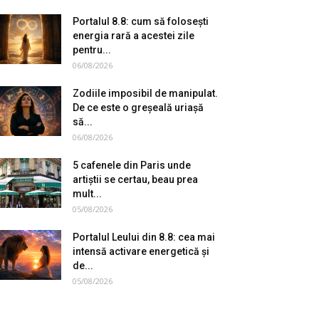
Portalul 8.8: cum să folosești
energia rară a acestei zile
pentru...
06/08/2026
Zodiile imposibil de manipulat.
De ce este o greșeală uriașă
să...
06/08/2026
5 cafenele din Paris unde
artiștii se certau, beau prea
mult...
05/08/2026
Portalul Leului din 8.8: cea mai
intensă activare energetică și
de...
05/08/2026