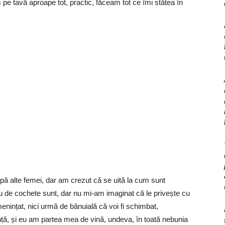
e tavă aproape tot, practic, făceam tot ce îmi stătea în
ă alte femei, dar am crezut că se uită la cum sunt
au de cochete sunt, dar nu mi-am imaginat că le privește cu
enințat, nici urmă de bănuială că voi fi schimbat,
ță, și eu am partea mea de vină, undeva, în toată nebunia