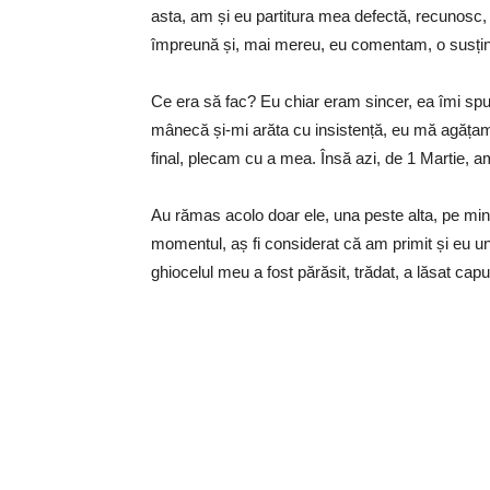
asta, am și eu partitura mea defectă, recunosc,
împreună și, mai mereu, eu comentam, o susț
Ce era să fac? Eu chiar eram sincer, ea îmi sp
mânecă și-mi arăta cu insistență, eu mă agățam 
final, plecam cu a mea. Însă azi, de 1 Martie, am
Au rămas acolo doar ele, una peste alta, pe mine
momentul, aș fi considerat că am primit și eu un
ghiocelul meu a fost părăsit, trădat, a lăsat capul 