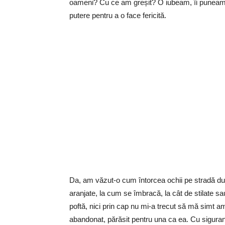
oameni? Cu ce am greșit? O iubeam, îi puneam p
putere pentru a o face fericită.
Da, am văzut-o cum întorcea ochii pe stradă dup
aranjate, la cum se îmbracă, la cât de stilate s
poftă, nici prin cap nu mi-a trecut să mă simt am
abandonat, părăsit pentru una ca ea. Cu siguran