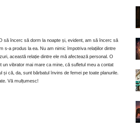
O să încerc să dorm la noapte și, evident, am să încerc să
 s-a produs la ea. Nu am nimic împotriva relațiilor dintre
zuri, această relație dintre ele mă afectează personal. O
ut un vibrator mai mare ca mine, că sufletul meu a contat
ul și că, da, sunt bărbatul învins de femei pe toate planurile.
tate. Vă mulțumesc!