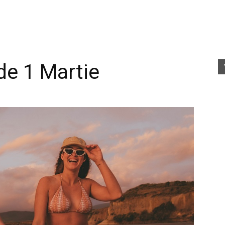
fete
de 1 Martie
rele