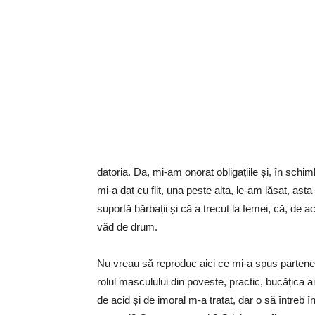
datoria. Da, mi-am onorat obligațiile și, în schi
mi-a dat cu flit, una peste alta, le-am lăsat, as
suportă bărbații și că a trecut la femei, că, de 
văd de drum.
Nu vreau să reproduc aici ce mi-a spus partener
rolul masculului din poveste, practic, bucățica 
de acid și de imoral m-a tratat, dar o să întreb î