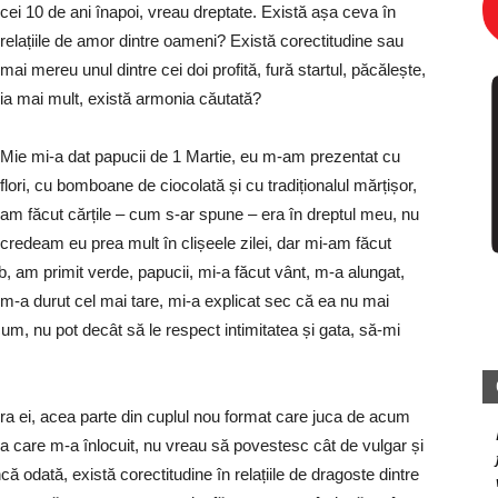
cei 10 de ani înapoi, vreau dreptate. Există așa ceva în
relațiile de amor dintre oameni? Există corectitudine sau
mai mereu unul dintre cei doi profită, fură startul, păcălește,
ia mai mult, există armonia căutată?
Mie mi-a dat papucii de 1 Martie, eu m-am prezentat cu
flori, cu bomboane de ciocolată și cu tradiționalul mărțișor,
am făcut cărțile – cum s-ar spune – era în dreptul meu, nu
credeam eu prea mult în clișeele zilei, dar mi-am făcut
mb, am primit verde, papucii, mi-a făcut vânt, m-a alungat,
ta m-a durut cel mai tare, mi-a explicat sec că ea nu mai
acum, nu pot decât să le respect intimitatea și gata, să-mi
a ei, acea parte din cuplul nou format care juca de acum
aia care m-a înlocuit, nu vreau să povestesc cât de vulgar și
ncă odată, există corectitudine în relațiile de dragoste dintre