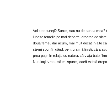
Voi ce spuneți? Sunteți sau nu de partea mea? 
iubesc femeile pe mai departe, eroarea de sistem
două femei, dar acum, mai mult decât în alte ca
să-mi spun în gând, pentru a mă liniști, că a av
prea puțin în relația cu natura, că viața bate film
Nu uitați, vreau să-mi spuneți dacă există drep