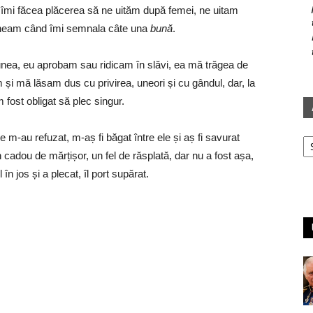
 îmi făcea plăcerea să ne uităm după femei, ne uitam
ineam când îmi semnala câte una
bună
.
unea, eu aprobam sau ridicam în slăvi, ea mă trăgea de
și mă lăsam dus cu privirea, uneori și cu gândul, dar, la
 fost obligat să plec singur.
Ar
 m-au refuzat, m-aș fi băgat între ele și aș fi savurat
 cadou de mărțișor, un fel de răsplată, dar nu a fost așa,
în jos și a plecat, îl port supărat.