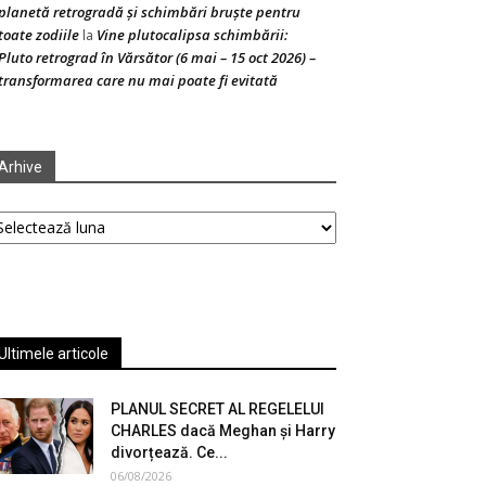
planetă retrogradă și schimbări bruște pentru
toate zodiile
Vine plutocalipsa schimbării:
la
Pluto retrograd în Vărsător (6 mai – 15 oct 2026) –
transformarea care nu mai poate fi evitată
Arhive
hive
Ultimele articole
PLANUL SECRET AL REGELELUI
CHARLES dacă Meghan și Harry
divorțează. Ce...
06/08/2026