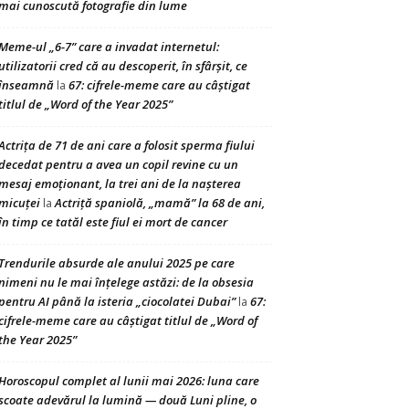
mai cunoscută fotografie din lume
Meme-ul „6-7” care a invadat internetul:
utilizatorii cred că au descoperit, în sfârșit, ce
înseamnă
67: cifrele-meme care au câștigat
la
titlul de „Word of the Year 2025”
Actrița de 71 de ani care a folosit sperma fiului
decedat pentru a avea un copil revine cu un
mesaj emoționant, la trei ani de la nașterea
micuței
Actriță spaniolă, „mamă” la 68 de ani,
la
în timp ce tatăl este fiul ei mort de cancer
Trendurile absurde ale anului 2025 pe care
nimeni nu le mai înțelege astăzi: de la obsesia
pentru AI până la isteria „ciocolatei Dubai”
67:
la
cifrele-meme care au câștigat titlul de „Word of
the Year 2025”
Horoscopul complet al lunii mai 2026: luna care
scoate adevărul la lumină — două Luni pline, o