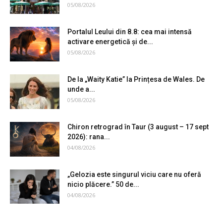
05/08/2026
Portalul Leului din 8.8: cea mai intensă
activare energetică și de...
05/08/2026
De la „Waity Katie” la Prințesa de Wales. De
unde a...
05/08/2026
Chiron retrograd în Taur (3 august – 17 sept
2026): rana...
04/08/2026
„Gelozia este singurul viciu care nu oferă
nicio plăcere.” 50 de...
04/08/2026