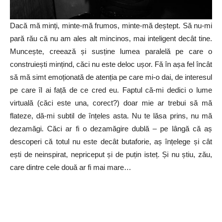
Dacă mă minți, minte-mă frumos, minte-mă deștept. Să nu-mi
pară rău că nu am ales alt mincinos, mai inteligent decât tine.
Muncește, creează și susține lumea paralelă pe care o
construiești mințind, căci nu este deloc ușor. Fă în așa fel încât
să mă simt emoționată de atenția pe care mi-o dai, de interesul
pe care îl ai față de ce cred eu. Faptul că-mi dedici o lume
virtuală (căci este una, corect?) doar mie ar trebui să mă
flateze, dă-mi subtil de înțeles asta. Nu te lăsa prins, nu mă
dezamăgi. Căci ar fi o dezamăgire dublă – pe lângă că aș
descoperi că totul nu este decât butaforie, aș înțelege și cât
ești de neinspirat, nepriceput și de puțin isteț. Și nu știu, zău,
care dintre cele două ar fi mai mare…