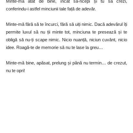
Minte-mă atât de bine, încât să-ncepi și tu să crezi,
conferindu-i astfel minciunii tale față de adevăr.
Minte-mă fără să te încurci, fără să uiți nimic. Dacă adevărul îți
permite luxul să nu ții minte tot, minciuna te presează și te
obligă să nu-ți scape nimic. Nicio nuanță, niciun cuvânt, nicio
idee. Roagă-te de memorie să nu te lase la greu…
Minte-mă bine, apăsat, prelung și până nu termin… de crezut,
nu te opri!