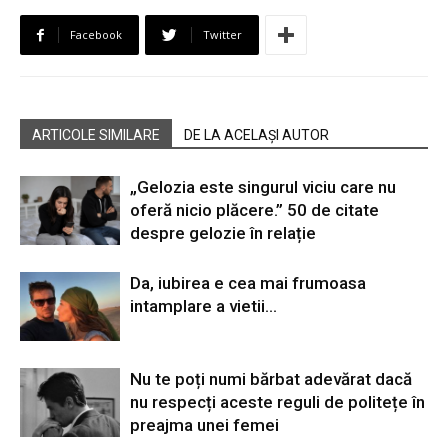
Facebook
Twitter
ARTICOLE SIMILARE
DE LA ACELAȘI AUTOR
„Gelozia este singurul viciu care nu
oferă nicio plăcere.” 50 de citate
despre gelozie în relație
Da, iubirea e cea mai frumoasa
intamplare a vietii…
Nu te poți numi bărbat adevărat dacă
nu respecți aceste reguli de politețe în
preajma unei femei