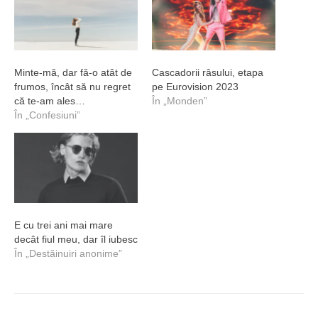
Minte-mă, dar fă-o atât de
Cascadorii râsului, etapa
frumos, încât să nu regret
pe Eurovision 2023
că te-am ales…
În „Monden”
În „Confesiuni”
E cu trei ani mai mare
decât fiul meu, dar îl iubesc
În „Destăinuiri anonime”