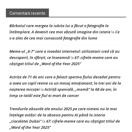
Comentarii recente
Bărbatul care mergea la iubita lui a făcut o fotografie la
întâmplare. A devenit cea mai văzută imagine din istorie
Ce
la
s-a ales de cea mai cunoscută fotografie din lume
Meme-ul „6-7” care a invadat internetul: utilizatorii cred că au
descoperit, în sfârșit, ce înseamnă
67: cifrele-meme care au
la
câștigat titlul de „Word of the Year 2025”
Actrița de 71 de ani care a folosit sperma fiului decedat pentru
a avea un copil revine cu un mesaj emoționant, la trei ani de la
nașterea micuței
Actriță spaniolă, „mamă” la 68 de ani, în
la
timp ce tatăl este fiul ei mort de cancer
Trendurile absurde ale anului 2025 pe care nimeni nu le mai
înțelege astăzi: de la obsesia pentru AI până la isteria
„ciocolatei Dubai”
67: cifrele-meme care au câștigat titlul de
la
„Word of the Year 2025”