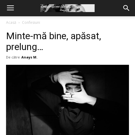
Acasă
Confesiuni
Minte-mă bine, apăsat,
prelung…
De către
Anays M.