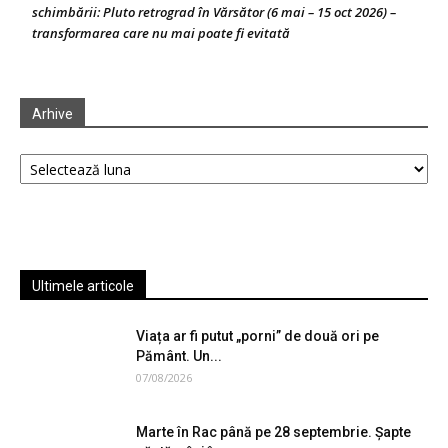
schimbării: Pluto retrograd în Vărsător (6 mai – 15 oct 2026) –
transformarea care nu mai poate fi evitată
Arhive
Arhive
Ultimele articole
Viața ar fi putut „porni” de două ori pe
Pământ. Un...
07/08/2026
Marte în Rac până pe 28 septembrie. Șapte