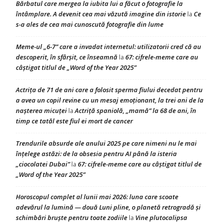
Bărbatul care mergea la iubita lui a făcut o fotografie la
întâmplare. A devenit cea mai văzută imagine din istorie
Ce
la
s-a ales de cea mai cunoscută fotografie din lume
Meme-ul „6-7” care a invadat internetul: utilizatorii cred că au
descoperit, în sfârșit, ce înseamnă
67: cifrele-meme care au
la
câștigat titlul de „Word of the Year 2025”
Actrița de 71 de ani care a folosit sperma fiului decedat pentru
a avea un copil revine cu un mesaj emoționant, la trei ani de la
nașterea micuței
Actriță spaniolă, „mamă” la 68 de ani, în
la
timp ce tatăl este fiul ei mort de cancer
Trendurile absurde ale anului 2025 pe care nimeni nu le mai
înțelege astăzi: de la obsesia pentru AI până la isteria
„ciocolatei Dubai”
67: cifrele-meme care au câștigat titlul de
la
„Word of the Year 2025”
Horoscopul complet al lunii mai 2026: luna care scoate
adevărul la lumină — două Luni pline, o planetă retrogradă și
schimbări bruște pentru toate zodiile
Vine plutocalipsa
la