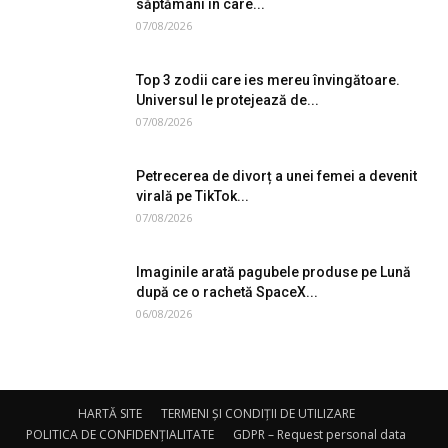
săptămâni în care...
07/08/2026
Top 3 zodii care ies mereu învingătoare.
Universul le protejează de...
07/08/2026
Petrecerea de divorț a unei femei a devenit
virală pe TikTok...
07/08/2026
Imaginile arată pagubele produse pe Lună
după ce o rachetă SpaceX...
06/08/2026
HARTĂ SITE
TERMENI ȘI CONDIȚII DE UTILIZARE
POLITICA DE CONFIDENȚIALITATE
GDPR – Request personal data